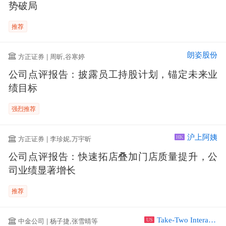
势破局
推荐
朗姿股份
方正证券 | 周昕,谷寒婷
公司点评报告：披露员工持股计划，锚定未来业
绩目标
强烈推荐
沪上阿姨
方正证券 | 李珍妮,万宇昕
HK
公司点评报告：快速拓店叠加门店质量提升，公
司业绩显著增长
推荐
Take-Two Interactive Software Inc
中金公司 | 杨子捷,张雪晴等
US