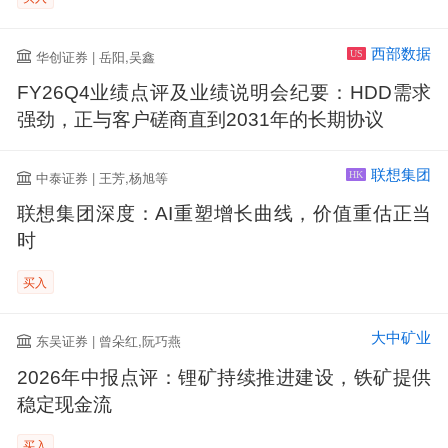
西部数据
华创证券 | 岳阳,吴鑫
US
FY26Q4业绩点评及业绩说明会纪要：HDD需求
强劲，正与客户磋商直到2031年的长期协议
联想集团
中泰证券 | 王芳,杨旭等
HK
联想集团深度：AI重塑增长曲线，价值重估正当
时
买入
大中矿业
东吴证券 | 曾朵红,阮巧燕
2026年中报点评：锂矿持续推进建设，铁矿提供
稳定现金流
买入