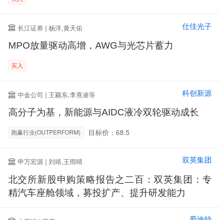
仕佳光子
长江证券 | 杨洋,黄天佑
MPO放量驱动高增，AWG与光芯片蓄力
买入
科创新源
中金公司 | 王颖东,李熹凌等
高分子为基，新能源与AIDC液冷双轮驱动成长
目标价：68.5
跑赢行业(OUTPERFORM)
双英集团
申万宏源 | 刘靖,王雨晴
北交所新股申购策略报告之二百：双英集团：专
精汽车座舱领域，募投扩产、提升研发能力
爱迪特