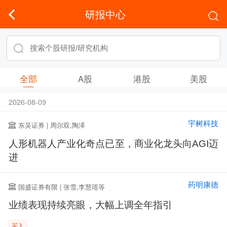
研报中心
全部
A股
港股
美股
2026-08-09
宇树科技
东吴证券 | 周尔双,陶泽
人形机器人产业化奇点已至，商业化龙头向AGI迈
进
药明康德
国盛证券有限 | 张雪,李慧瑶等
业绩表现持续亮眼，大幅上调全年指引
买入