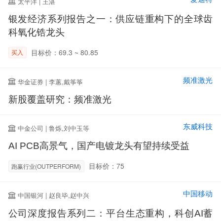
太平洋 | 王湛
银发经济系列报告之一：供应链重构下的全球齿
科氧化锆龙头
目标价：69.3 ~ 80.85
买入
频准激光
华金证券 | 李蕙,戴筝筝
新股覆盖研究：频准激光
东威科技
中金公司 | 鲁烁,刘中玉等
AI PCB高景气，国产电镀龙头有望持续受益
目标价：75
跑赢行业(OUTPERFORM)
中国移动
中国银河 | 赵良毕,赵中兴
公司深度报告系列二：平台生态重构，科创AI蓄