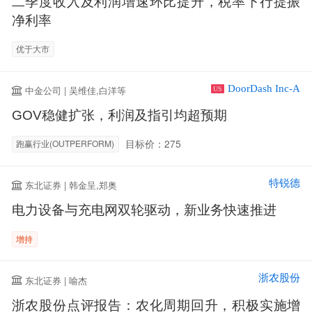
二季度收入及利润增速环比提升，税率下行提振
净利率
优于大市
DoorDash Inc-A
中金公司 | 吴维佳,白洋等
US
GOV稳健扩张，利润及指引均超预期
目标价：275
跑赢行业(OUTPERFORM)
特锐德
东北证券 | 韩金呈,郑奥
电力设备与充电网双轮驱动，新业务快速推进
增持
浙农股份
东北证券 | 喻杰
浙农股份点评报告：农化周期回升，积极实施增