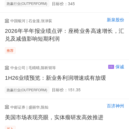
目标价：345
跑赢行业(OUTPERFORM)
新泉股份
中国银河 | 石金漫,张渌荻
2026年半年报业绩点评：座椅业务高速增长，汇
兑及减值影响短期利润
推荐
保诚
中金公司 | 毛晴晴,陈昕韬等
HK
1H26业绩预览：新业务利润增速或有放缓
目标价：151.35
跑赢行业(OUTPERFORM)
百济神州
中邮证券 | 盛丽华,陈灿
美国市场表现亮眼，实体瘤研发高效推进
买入