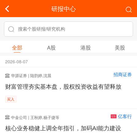
研报中心
全部
A股
港股
美股
2026-08-07
招商证券
华源证券 | 陆韵婷,沈晨
财富管理夯实基本盘，股权投资收益有望释放
买入
亿客行
中金公司 | 王秋婷,杨子捷等
US
核心业务稳健上调全年指引，加码AI能力建设