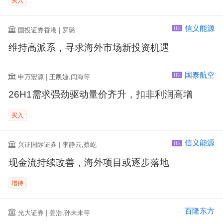
信义能源
国投证券香港 | 罗璐
HK
维持高派系，寻求海外市场新投资机遇
国泰航空
申万宏源 | 王凯婕,闫海等
HK
26H1需求强劲驱动量价齐升，扣非利润高增
买入
信义能源
兴证国际证券 | 李静云,蔡屹
HK
现金流持续改善，海外项目或逐步落地
增持
百隆东方
光大证券 | 姜浩,孙未未等