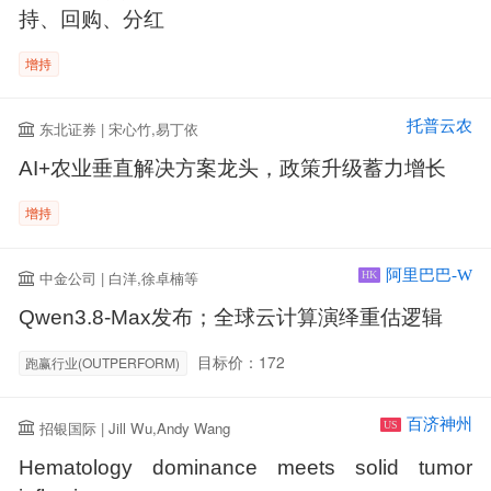
持、回购、分红
增持
托普云农
东北证券 | 宋心竹,易丁依
AI+农业垂直解决方案龙头，政策升级蓄力增长
增持
阿里巴巴-W
中金公司 | 白洋,徐卓楠等
HK
Qwen3.8-Max发布；全球云计算演绎重估逻辑
目标价：172
跑赢行业(OUTPERFORM)
百济神州
招银国际 | Jill Wu,Andy Wang
US
Hematology dominance meets solid tumor