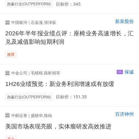
目标价：345
跑赢行业(OUTPERFORM)
新泉股份
中国银河 | 石金漫,张渌荻
2026年半年报业绩点评：座椅业务高速增长，汇
兑及减值影响短期利润
推荐
保诚
中金公司 | 毛晴晴,陈昕韬等
HK
1H26业绩预览：新业务利润增速或有放缓
目标价：151.35
跑赢行业(OUTPERFORM)
百济神州
中邮证券 | 盛丽华,陈灿
美国市场表现亮眼，实体瘤研发高效推进
买入