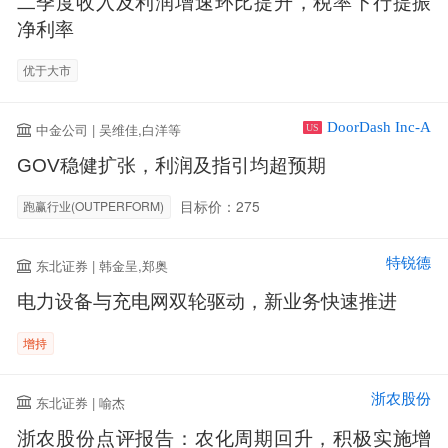
二季度收入及利润增速环比提升，税率下行提振
净利率
优于大市
DoorDash Inc-A
中金公司 | 吴维佳,白洋等
US
GOV稳健扩张，利润及指引均超预期
目标价：275
跑赢行业(OUTPERFORM)
特锐德
东北证券 | 韩金呈,郑奥
电力设备与充电网双轮驱动，新业务快速推进
增持
浙农股份
东北证券 | 喻杰
浙农股份点评报告：农化周期回升，积极实施增