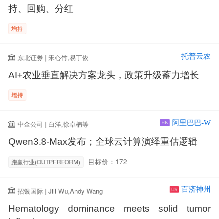
持、回购、分红
增持
托普云农
东北证券 | 宋心竹,易丁依
AI+农业垂直解决方案龙头，政策升级蓄力增长
增持
阿里巴巴-W
中金公司 | 白洋,徐卓楠等
HK
Qwen3.8-Max发布；全球云计算演绎重估逻辑
目标价：172
跑赢行业(OUTPERFORM)
百济神州
招银国际 | Jill Wu,Andy Wang
US
Hematology dominance meets solid tumor