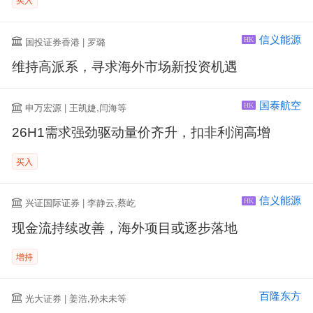
信义能源
国投证券香港 | 罗璐
HK
维持高派系，寻求海外市场新投资机遇
国泰航空
申万宏源 | 王凯婕,闫海等
HK
26H1需求强劲驱动量价齐升，扣非利润高增
买入
信义能源
兴证国际证券 | 李静云,蔡屹
HK
现金流持续改善，海外项目或逐步落地
增持
百隆东方
光大证券 | 姜浩,孙未未等