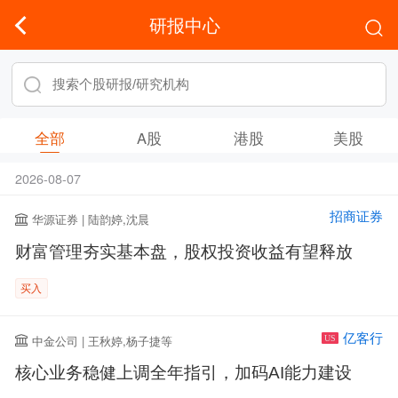
研报中心
全部
A股
港股
美股
2026-08-07
招商证券
华源证券 | 陆韵婷,沈晨
财富管理夯实基本盘，股权投资收益有望释放
买入
亿客行
中金公司 | 王秋婷,杨子捷等
US
核心业务稳健上调全年指引，加码AI能力建设