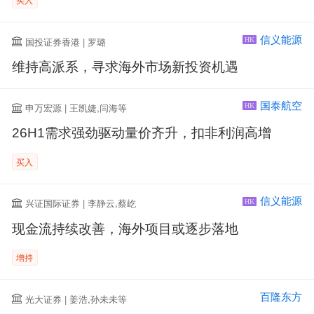
信义能源
国投证券香港 | 罗璐
HK
维持高派系，寻求海外市场新投资机遇
国泰航空
申万宏源 | 王凯婕,闫海等
HK
26H1需求强劲驱动量价齐升，扣非利润高增
买入
信义能源
兴证国际证券 | 李静云,蔡屹
HK
现金流持续改善，海外项目或逐步落地
增持
百隆东方
光大证券 | 姜浩,孙未未等