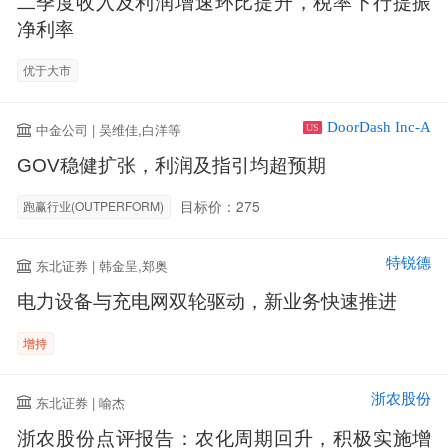
二季度收入及利润增速环比提升，税率下行提振
净利率
优于大市
DoorDash Inc-A
中金公司 | 吴维佳,白洋等
US
GOV稳健扩张，利润及指引均超预期
目标价：275
跑赢行业(OUTPERFORM)
特锐德
东北证券 | 韩金呈,郑奥
电力设备与充电网双轮驱动，新业务快速推进
增持
浙农股份
东北证券 | 喻杰
浙农股份点评报告：农化周期回升，积极实施增