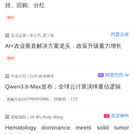
持、回购、分红
增持
托普云农
东北证券 | 宋心竹,易丁依
AI+农业垂直解决方案龙头，政策升级蓄力增长
增持
阿里巴巴-W
中金公司 | 白洋,徐卓楠等
HK
Qwen3.8-Max发布；全球云计算演绎重估逻辑
目标价：172
跑赢行业(OUTPERFORM)
百济神州
招银国际 | Jill Wu,Andy Wang
US
Hematology dominance meets solid tumor