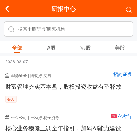
研报中心
全部
A股
港股
美股
2026-08-07
招商证券
华源证券 | 陆韵婷,沈晨
财富管理夯实基本盘，股权投资收益有望释放
买入
亿客行
中金公司 | 王秋婷,杨子捷等
US
核心业务稳健上调全年指引，加码AI能力建设