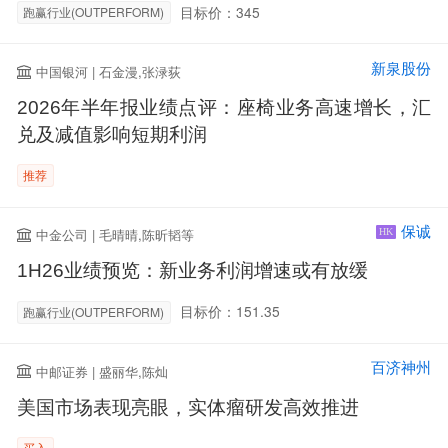
目标价：345
跑赢行业(OUTPERFORM)
新泉股份
中国银河 | 石金漫,张渌荻
2026年半年报业绩点评：座椅业务高速增长，汇
兑及减值影响短期利润
推荐
保诚
中金公司 | 毛晴晴,陈昕韬等
HK
1H26业绩预览：新业务利润增速或有放缓
目标价：151.35
跑赢行业(OUTPERFORM)
百济神州
中邮证券 | 盛丽华,陈灿
美国市场表现亮眼，实体瘤研发高效推进
买入