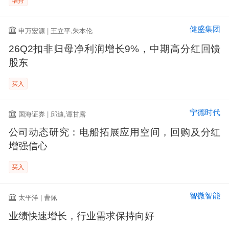
健盛集团
申万宏源 | 王立平,朱本伦
26Q2扣非归母净利润增长9%，中期高分红回馈
股东
买入
宁德时代
国海证券 | 邱迪,谭甘露
公司动态研究：电船拓展应用空间，回购及分红
增强信心
买入
智微智能
太平洋 | 曹佩
业绩快速增长，行业需求保持向好