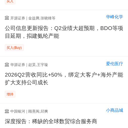
买入
华峰化学
开源证券 | 金益腾,张晓锋等
公司信息更新报告：Q2业绩大超预期，BDO等项
目延期，拟建氨纶产能
买入(Buy)
爱伦医疗
华源证券 | 赵昊,王宇璇
2026Q2营收同比+50%，绑定大客户+海外产能
扩大支持公司成长
增持
小商品城
中国银河 | 顾熹闽,邱爽
深度报告：稀缺的全球数贸综合服务商