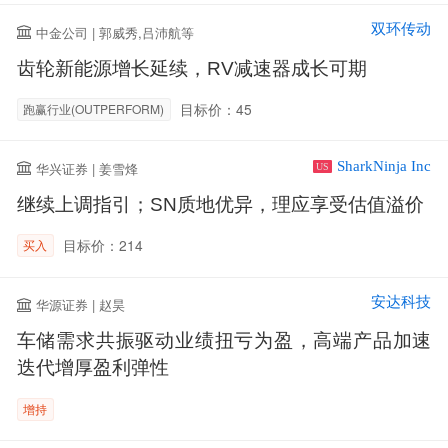
双环传动
中金公司 | 郭威秀,吕沛航等
齿轮新能源增长延续，RV减速器成长可期
目标价：45
跑赢行业(OUTPERFORM)
SharkNinja Inc
华兴证券 | 姜雪烽
US
继续上调指引；SN质地优异，理应享受估值溢价
目标价：214
买入
安达科技
华源证券 | 赵昊
车储需求共振驱动业绩扭亏为盈，高端产品加速
迭代增厚盈利弹性
增持