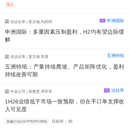
买入
申洲国际
信达证券 | 姜文镪,刘田田
HK
申洲国际：多重因素压制盈利，H2均有望边际缓
解
五洲特纸
信达证券 | 姜文镪,李晨
五洲特纸：产量持续爬坡、产品矩阵优化，盈利
持续改善可期
法拉帝
中金公司 | 高雅雯,邓学等
HK
1H26业绩低于市场一致预期，但在手订单支撑收
入可见度
目标价：36
跑赢行业(OUTPERFORM)