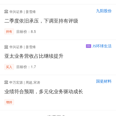
九阳股份
华兴证券 | 姜雪烽
二季度依旧承压，下调至持有评级
目标价：8.5
持有
JS环球生活
华兴证券 | 姜雪烽
HK
亚太业务营收占比继续提升
目标价：1.7
买入
国瓷材料
申万宏源 | 周超,宋涛
业绩符合预期，多元化业务驱动成长
增持