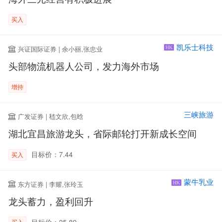
买入
凯乐士科技
兴证国际证券 | 余小丽,张忠业
HK
头部物流机器人公司，发力海外市场
增持
三峡旅游
广发证券 | 嵇文欣,包晗
湖北宜昌旅游龙头，省际邮轮打开新成长空间
目标价：7.44
买入
蒙牛乳业
东方证券 | 李耀,张玲玉
HK
龙头蓄力，盈利回升
目标价：25.89
买入