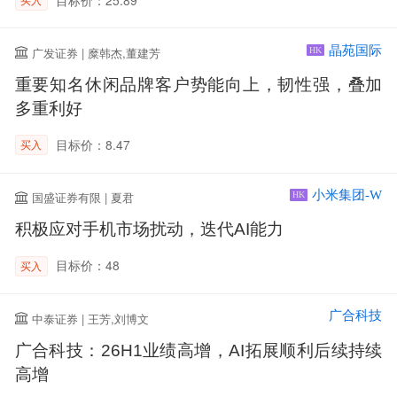
晶苑国际
广发证券 | 糜韩杰,董建芳
HK
重要知名休闲品牌客户势能向上，韧性强，叠加
多重利好
目标价：8.47
买入
小米集团-W
国盛证券有限 | 夏君
HK
积极应对手机市场扰动，迭代AI能力
目标价：48
买入
广合科技
中泰证券 | 王芳,刘博文
广合科技：26H1业绩高增，AI拓展顺利后续持续
高增