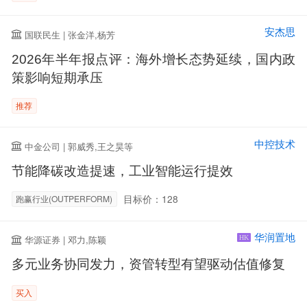
安杰思
国联民生 | 张金洋,杨芳
2026年半年报点评：海外增长态势延续，国内政
策影响短期承压
推荐
中控技术
中金公司 | 郭威秀,王之昊等
节能降碳改造提速，工业智能运行提效
目标价：128
跑赢行业(OUTPERFORM)
华润置地
华源证券 | 邓力,陈颖
HK
多元业务协同发力，资管转型有望驱动估值修复
买入