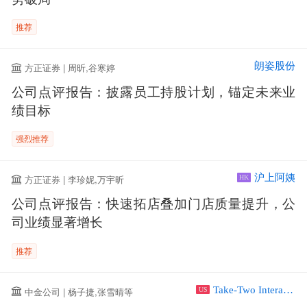
推荐
朗姿股份
方正证券 | 周昕,谷寒婷
公司点评报告：披露员工持股计划，锚定未来业
绩目标
强烈推荐
沪上阿姨
方正证券 | 李珍妮,万宇昕
HK
公司点评报告：快速拓店叠加门店质量提升，公
司业绩显著增长
推荐
Take-Two Interactive Software Inc
中金公司 | 杨子捷,张雪晴等
US