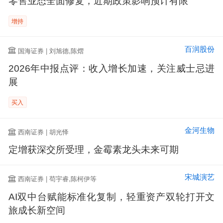
零售业态全面修复，近期政策影响预计有限
增持
百润股份
国海证券 | 刘旭德,陈熠
2026年中报点评：收入增长加速，关注威士忌进
展
买入
金河生物
西南证券 | 胡光怿
定增获深交所受理，金霉素龙头未来可期
宋城演艺
西南证券 | 苟宇睿,陈柯伊等
AI双中台赋能标准化复制，轻重资产双轮打开文
旅成长新空间