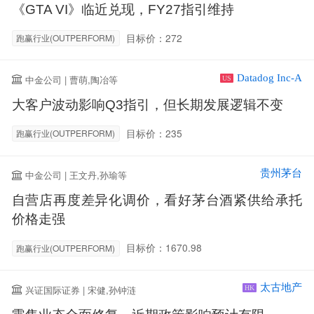
《GTA VI》临近兑现，FY27指引维持
目标价：272
跑赢行业(OUTPERFORM)
Datadog Inc-A
中金公司 | 曹萌,陶冶等
US
大客户波动影响Q3指引，但长期发展逻辑不变
目标价：235
跑赢行业(OUTPERFORM)
贵州茅台
中金公司 | 王文丹,孙瑜等
自营店再度差异化调价，看好茅台酒紧供给承托
价格走强
目标价：1670.98
跑赢行业(OUTPERFORM)
太古地产
兴证国际证券 | 宋健,孙钟涟
HK