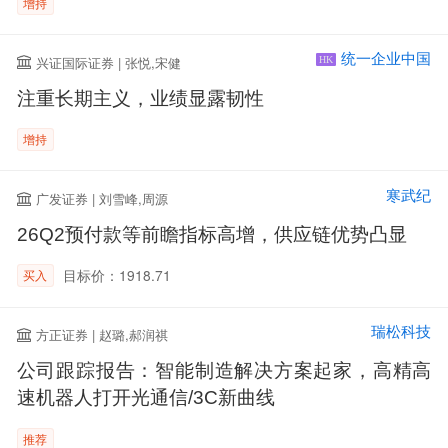
增持
统一企业中国
兴证国际证券 | 张悦,宋健
HK
注重长期主义，业绩显露韧性
增持
寒武纪
广发证券 | 刘雪峰,周源
26Q2预付款等前瞻指标高增，供应链优势凸显
目标价：1918.71
买入
瑞松科技
方正证券 | 赵璐,郝润祺
公司跟踪报告：智能制造解决方案起家，高精高
速机器人打开光通信/3C新曲线
推荐