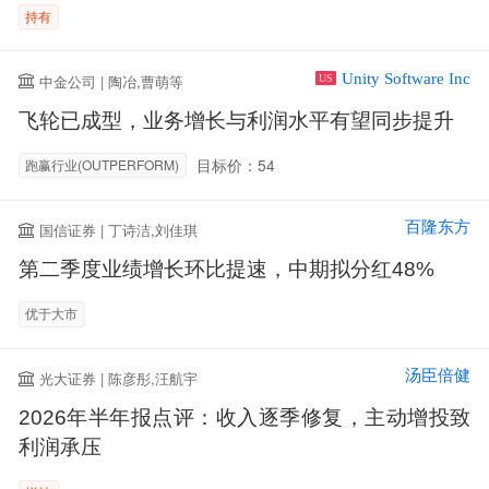
持有
Unity Software Inc
中金公司 | 陶冶,曹萌等
US
飞轮已成型，业务增长与利润水平有望同步提升
目标价：54
跑赢行业(OUTPERFORM)
百隆东方
国信证券 | 丁诗洁,刘佳琪
第二季度业绩增长环比提速，中期拟分红48%
优于大市
汤臣倍健
光大证券 | 陈彦彤,汪航宇
2026年半年报点评：收入逐季修复，主动增投致
利润承压