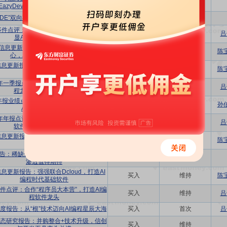
买入
维持
EazyDevelop，激励落地放量可期
I+IDE”双向布局，股权激励彰显公司信心
买入
维持
事件点评：发布股权激励，高考核目标彰
买入
维持
吕
显AI编程龙头发展信心
信息更新报告：高标准激励考核彰显信
买入
维持
陈
心，AI+IDE成长空间广阔
息更新报告：扣非利润高增长，AI+IDE
买入
维持
陈
前景光明
5年一季报点评：扣非利润大幅增长，AI编
买入
维持
吕
程龙头成长性不断提升
4年报业绩点评报告：完善固件+IDE布局，
增持
首次
孙
AI+战略持续推进
4年年报点评：扣非利润高增，国内AI编程
买入
维持
吕
软件龙头有望加速成长
息更新报告：业绩符合预期，AI+IDE值
买入
维持
陈
得期待
告：稀缺低代码IDE平台国内首推，快速
买入
维持
渗透值得期待
息更新报告：强强联合Dcloud，打造AI
买入
维持
陈
编程时代基础软件
件点评：合作“程序员大本营”，打造AI编
买入
维持
吕
程软件龙头
度报告：从“根”技术迈向AI编程星辰大海
买入
首次
吕
态研究报告：并购整合+技术升级，信创
买入
维持