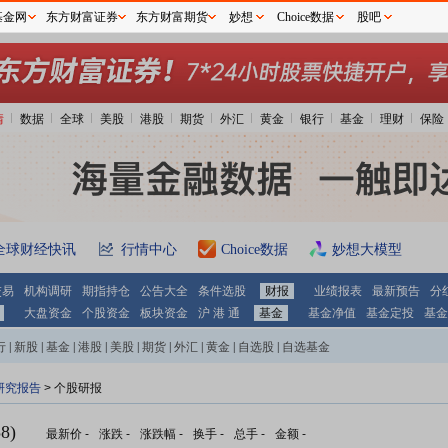
基金网
东方财富证券
东方财富期货
妙想
Choice数据
股吧
情
数据
全球
美股
港股
期货
外汇
黄金
银行
基金
理财
保险
全球财经快讯
行情中心
Choice数据
妙想大模型
交易
机构调研
期指持仓
公告大全
条件选股
财报
业绩报表
最新预告
分
大盘资金
个股资金
板块资金
沪 港 通
基金
基金净值
基金定投
基金
行
|
新股
|
基金
|
港股
|
美股
|
期货
|
外汇
|
黄金
|
自选股
|
自选基金
研究报告
> 个股研报
8)
最新价
-
涨跌
-
涨跌幅
-
换手
-
总手
-
金额
-