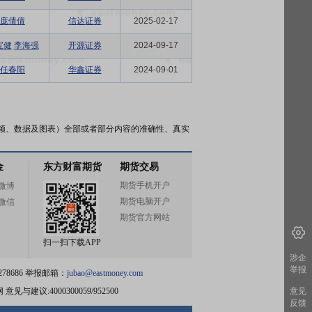
庞倩倩
信达证券
2025-02-17
宝健
李海强
开源证券
2024-09-17
任春阳
华鑫证券
2024-09-01
频、数据及图表）全部或者部分内容的准确性、真实
金
东方财富期货
期货交易
期货手机开户
微博
期货电脑开户
微信
期货官方网站
扫一扫下载APP
涉企
举报
78686 举报邮箱：
jubao@eastmoney.com
网
意见与建议:4000300059/952500
意见
反馈