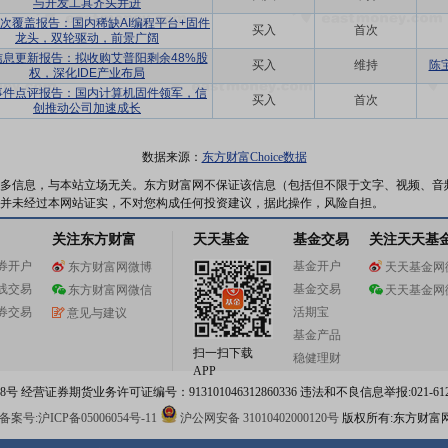
与开发工具齐头并进
次覆盖报告：国内稀缺AI编程平台+固件
买入
首次
龙头，双轮驱动，前景广阔
信息更新报告：拟收购艾普阳剩余48%股
买入
维持
陈
权，深化IDE产业布局
事件点评报告：国内计算机固件领军，信
买入
首次
创推动公司加速成长
数据来源：
东方财富Choice数据
多信息，与本站立场无关。东方财富网不保证该信息（包括但不限于文字、视频、音
并未经过本网站证实，不对您构成任何投资建议，据此操作，风险自担。
关注东方财富
天天基金
基金交易
关注天天基
券开户
基金开户
东方财富网微博
天天基金网
线交易
基金交易
东方财富网微信
天天基金网
券交易
活期宝
意见与建议
基金产品
扫一扫下载
稳健理财
APP
 经营证券期货业务许可证编号：913101046312860336 违法和不良信息举报:021-612
案号:沪ICP备05006054号-11
沪公网安备 31010402000120号
版权所有:东方财富