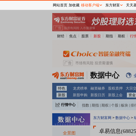
网站首页
加收藏
移动客户端
东方财富
天天
财经
焦点
股票
新股
期指
期权
行
数据中心
特色
龙虎榜单
融资融券
股权质押
大宗
新股
新股申购
新股日历
新股上会
资金
行情中心
指数
|
期指
|
期权
|
个股
|
板块
|
排
东方财富网
>
数据中心
>
卓易信息(68825
全景图