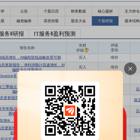
千评
公告
个股日历
财务数据
核心题材
主力持仓
交易
融资融券
高管持股
股东大会
个股研报
股本结构
T服务Ⅱ研报
IT服务Ⅱ盈利预测
东财
评级
报告名称
变动
评级
润端高增长，AI编程双线战略前景可期
买入
维持
信息更新报告：净利润预计高速增长，AI
买入
维持
编程卡位优势突出
Develop专业版正式发布，“IDE+AI”前景
买入
维持
值得期待
5年三季报点评：单季度业绩大幅改善，AI
买入
维持
吕
编程布局持续深化
息更新报告：Q3利润高增长，AI+IDE前
买入
维持
陈
景值得期待
5年半年报点评：AI编程软件龙头，生态完
买入
维持
吕
善铸就长期核心竞争力
高增长，“IDE+AI”双线战略布局长期发展
买入
维持
信息更新报告：扣非利润高增长，股权激
买入
维持
陈
励激发长期发展动能
公司信息更新报告：发布AI+IDE平台