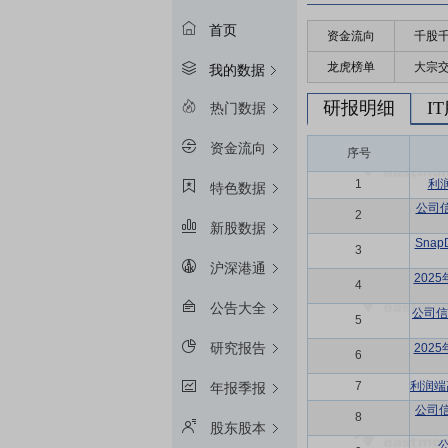
首页
资金流向
千股
龙虎榜单
大宗
我的数据
研报明细
I
热门数据
资金流向
序号
1
利
特色数据
公司
2
新股数据
Snap
3
沪深港通
202
4
公告大全
公司信
5
研究报告
202
6
7
利润端
年报季报
公司
8
股东股本