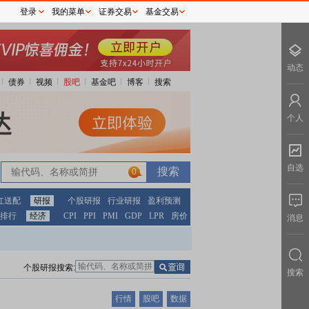
登录
我的菜单
证券交易
基金交易
动态
债券
视频
股吧
基金吧
博客
搜索
个人
自选
0
红送配
研报
个股研报
行业研报
盈利预测
排行
经济
CPI
PPI
PMI
GDP
LPR
房价
消息
个股研报搜索:
搜索
行情
股吧
数据