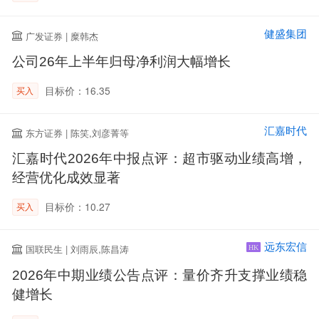
健盛集团
广发证券 | 糜韩杰
公司26年上半年归母净利润大幅增长
目标价：16.35
买入
汇嘉时代
东方证券 | 陈笑,刘彦菁等
汇嘉时代2026年中报点评：超市驱动业绩高增，
经营优化成效显著
目标价：10.27
买入
远东宏信
国联民生 | 刘雨辰,陈昌涛
HK
2026年中期业绩公告点评：量价齐升支撑业绩稳
健增长