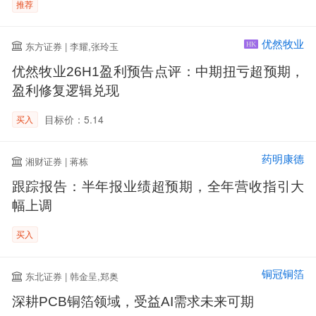
推荐
优然牧业
东方证券 | 李耀,张玲玉
HK
优然牧业26H1盈利预告点评：中期扭亏超预期，
盈利修复逻辑兑现
目标价：5.14
买入
药明康德
湘财证券 | 蒋栋
跟踪报告：半年报业绩超预期，全年营收指引大
幅上调
买入
铜冠铜箔
东北证券 | 韩金呈,郑奥
深耕PCB铜箔领域，受益AI需求未来可期