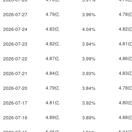
4.79亿
4.78
2026-07-27
3.96%
4.83亿
4.82
2026-07-24
4.04%
4.82亿
4.81
2026-07-23
3.94%
4.87亿
4.86
2026-07-22
3.99%
4.84亿
4.83
2026-07-21
3.93%
4.79亿
4.78
2026-07-20
3.84%
4.81亿
4.80
2026-07-17
3.92%
4.89亿
4.88
2026-07-16
3.89%
5.05亿
5.04