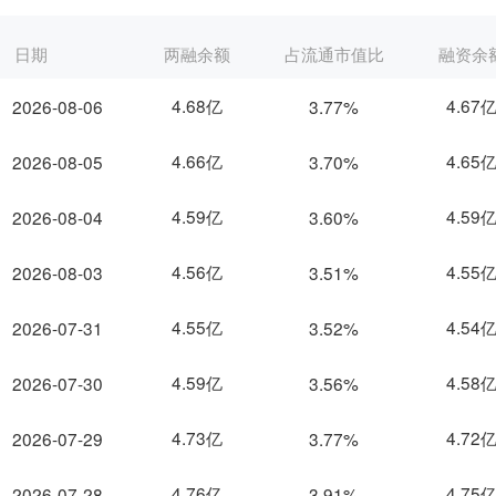
日期
两融余额
占流通市值比
融资余
4.68亿
4.67
2026-08-06
3.77%
4.66亿
4.65
2026-08-05
3.70%
4.59亿
4.59
2026-08-04
3.60%
4.56亿
4.55
2026-08-03
3.51%
4.55亿
4.54
2026-07-31
3.52%
4.59亿
4.58
2026-07-30
3.56%
4.73亿
4.72
2026-07-29
3.77%
4.76亿
4.75
2026-07-28
3.91%