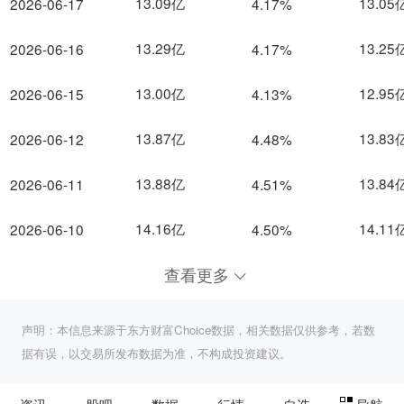
13.09亿
13.05
2026-06-17
4.17%
13.29亿
13.25
2026-06-16
4.17%
13.00亿
12.95
2026-06-15
4.13%
13.87亿
13.83
2026-06-12
4.48%
13.88亿
13.84
2026-06-11
4.51%
14.16亿
14.11
2026-06-10
4.50%
查看更多
声明：本信息来源于东方财富Choice数据，相关数据仅供参考，若数
据有误，以交易所发布数据为准，不构成投资建议。