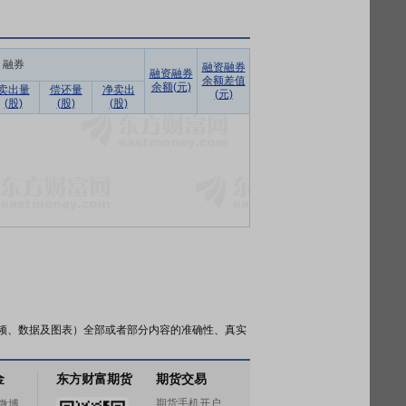
融券
融资融券
融资融券
余额差值
余额(元)
卖出量
偿还量
净卖出
(元)
(股)
(股)
(股)
频、数据及图表）全部或者部分内容的准确性、真实
金
东方财富期货
期货交易
期货手机开户
微博