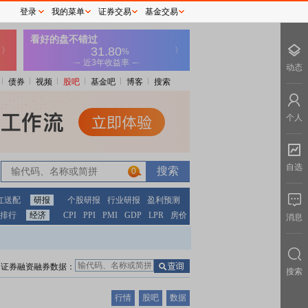
登录
我的菜单
证券交易
基金交易
动态
债券
视频
股吧
基金吧
博客
搜索
个人
自选
0
红送配
研报
个股研报
行业研报
盈利预测
排行
经济
CPI
PPI
PMI
GDP
LPR
房价
消息
证券融资融券数据：
搜索
行情
股吧
数据