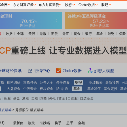
基金网
东方财富证券
东方财富期货
妙想
Choice数据
股吧
情
数据
全球
美股
港股
期货
外汇
黄金
银行
基金
理财
保险
全球财经快讯
行情中心
Choice数据
妙想大模型
交易
机构调研
期指持仓
公告大全
条件选股
财报
业绩报表
最新预告
分
大盘资金
个股资金
板块资金
沪 港 通
基金
基金净值
基金定投
基金
行
|
新股
|
基金
|
港股
|
美股
|
期货
|
外汇
|
黄金
|
自选股
|
自选基金
融资融券
>
秀强股份-融资融券
0)
最新价
-
涨跌
-
涨跌幅
-
换手
-
总手
-
金额
-