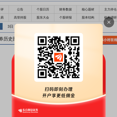
千评
公告
个股日历
财务数据
核心题材
主力持仓
交易
高管持股
股东大会
个股研报
股本结构
机构调研
3日
5日
10日
券历史图(
1
日)