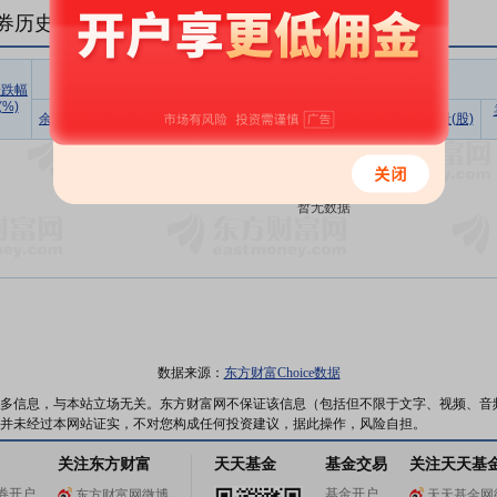
券历史数据(
1
日)
融资
涨跌幅
(%)
余额占流
买入额
偿还额
净买入
余额(元)
余额(元)
余量(股)
通市值比
(元)
(元)
(元)
暂无数据
数据来源：
东方财富Choice数据
多信息，与本站立场无关。东方财富网不保证该信息（包括但不限于文字、视频、音
并未经过本网站证实，不对您构成任何投资建议，据此操作，风险自担。
关注东方财富
天天基金
基金交易
关注天天基
券开户
基金开户
东方财富网微博
天天基金网