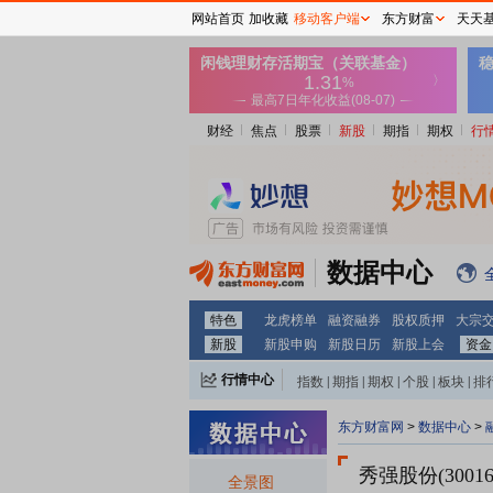
网站首页
加收藏
移动客户端
东方财富
天天
财经
焦点
股票
新股
期指
期权
行
数据中心
特色
龙虎榜单
融资融券
股权质押
大宗
新股
新股申购
新股日历
新股上会
资金
行情中心
指数
|
期指
|
期权
|
个股
|
板块
|
排
东方财富网
>
数据中心
>
秀强股份(30016
全景图