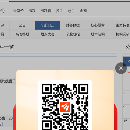
4)
最新价
-
涨跌
-
涨跌幅
-
换手
-
总手
-
金额
-
千评
公告
个股日历
财务数据
核心题材
主力持仓
交易
高管持股
股东大会
个股研报
股本结构
机构调研
件一览
预约披露日：
2026年半年报预约2026年08月21日披露
更多>>
2
9
公告：
2026年08月03日发布
《云意电气:关于回购公司股份的进展公
16
告》
更多>>