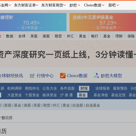
基金网
东方财富证券
东方财富期货
妙想
Choice数据
股吧
情
数据
全球
美股
港股
期货
外汇
黄金
银行
基金
理财
保险
全球财经快讯
行情中心
Choice数据
妙想大模型
交易
机构调研
期指持仓
公告大全
条件选股
财报
业绩报表
最新预告
分
大盘资金
个股资金
板块资金
沪 港 通
基金
基金净值
基金定投
基金
行
|
新股
|
基金
|
港股
|
美股
|
期货
|
外汇
|
黄金
|
自选股
|
自选基金
个股日历
日历