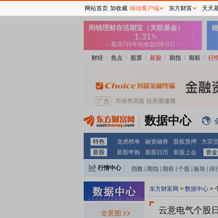
网站首页
加收藏
移动客户端
东方财富
天天
财经
焦点
股票
新股
期指
期权
行
数据中心
特色
龙虎榜单
融资融券
股权质押
大宗
新股
新股申购
新股日历
新股上会
资金
行情中心
指数
|
期指
|
期权
|
个股
|
板块
|
排
东方财富网
>
数据中心
>
云意电气个股
全景图