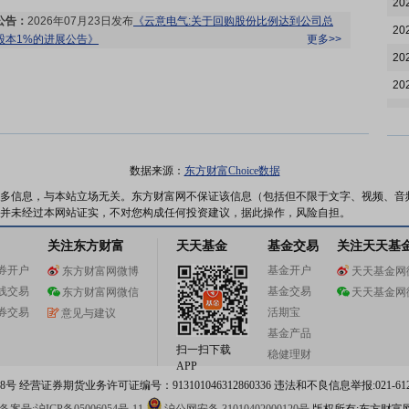
20
公告：
2026年07月23日发布
《云意电气:关于回购股份比例达到公司总
20
股本1%的进展公告》
更多>>
20
20
20
公告：
2026年07月22日发布
《云意电气:关于在比利时投资设立全资子
20
公司的公告》
等2条公告
更多>>
20
数据来源：
东方财富Choice数据
并购重组：
为进一步落实公司全球化发展战略,完善公司海外市场布局,江
苏云意电气股份有限公司(以下简称“公司”)拟使用自有或自筹资金3,000
20
多信息，与本站立场无关。东方财富网不保证该信息（包括但不限于文字、视频、音
万欧元,在比利时投资设立全资子公司(以下简称“全资子公司”),公司将依
并未经过本网站证实，不对您构成任何投资建议，据此操作，风险自担。
20
托该海外平台搭建欧洲本地化配套服务体系,为公司深耕欧洲市场、保障
关注东方财富
天天基金
基金交易
关注天天基
海外终端客户交付与配套服务提供坚实落地支撑。
更多>>
20
券开户
基金开户
东方财富网微博
天天基金网
20
线交易
基金交易
东方财富网微信
天天基金网
20
券交易
活期宝
意见与建议
20
基金产品
公告：
2026年07月17日发布
《云意电气:关于全资子公司与专业投资机
扫一扫下载
构共同投资的进展公告》
更多>>
稳健理财
20
APP
并购重组：
江苏云意电气股份有限公司(以下简称“公司”)全资子公司南京
 经营证券期货业务许可证编号：913101046312860336 违法和不良信息举报:021-612
20
云意机器人有限公司(以下简称“南京云意”),拟联合专业投资机构上海轩元
私募基金管理有限公司(以下简称“轩元资本”)、苏州骏创汽车科技股份有