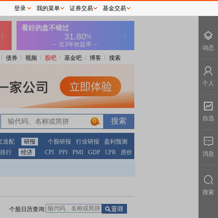
登录
我的菜单
证券交易
基金交易
动态
债券
视频
股吧
基金吧
博客
搜索
个人
自选
0
红送配
研报
个股研报
行业研报
盈利预测
排行
经济
CPI
PPI
PMI
GDP
LPR
房价
消息
搜索
个股日历查询: