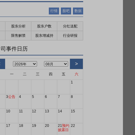
行情
股吧
数据
股东分析
股东户数
分红送配
限售解禁
股东增减持
行业研报
公司事件日历
<
>
日
一
二
三
四
五
六
1
3
公告
4
5
6
7
8
10
11
12
13
14
15
17
18
19
20
21
预约
22
披露日