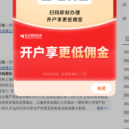
23
30
公告：
2026年07月30日发布
《云意电气:关于与专业投资机构共同投资
的进展公告》
更多>>
20
20
公告：
2026年07月27日发布
《云意电气:关于与专业投资机构共同投资
的进展公告》
更多>>
20
并购重组：
江苏云意电气股份有限公司(以下简称“公司”)拟联合专业投资
20
机构上海轩元私募基金管理有限公司(以下简称“轩元资本”),共同投资设立
扬州轩元云意股权投资合伙企业(有限合伙)(以下简称“合伙企业”或“产业
20
基金”)。轩元资本担任产业基金普通合伙人及基金管理人。公司以自有资
20
金认缴产业基金份额9,900万元,首期实缴出资1,000万元,后续出资将根据
具体投资项目进度确定。认缴投资金额占公司最近一期经审计净资产的
20
2.89%,不会对公司日常生产经营及财务状况构成重大影响。
更多>>
20
20