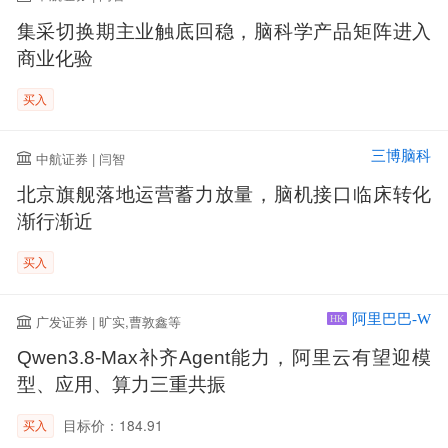
集采切换期主业触底回稳，脑科学产品矩阵进入
商业化验
买入
三博脑科
中航证券 | 闫智
北京旗舰落地运营蓄力放量，脑机接口临床转化
渐行渐近
买入
阿里巴巴-W
广发证券 | 旷实,曹敦鑫等
HK
Qwen3.8-Max补齐Agent能力，阿里云有望迎模
型、应用、算力三重共振
目标价：184.91
买入