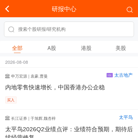
研报中心
全部
A股
港股
美股
2026-08-08
太古地产
申万宏源 | 袁豪,曹曼
HK
内地零售快速增长，中国香港办公企稳
买入
太平鸟
长江证券 | 于旭辉,魏杏梓
太平鸟2026Q2业绩点评：业绩符合预期，期待后
续经营修复