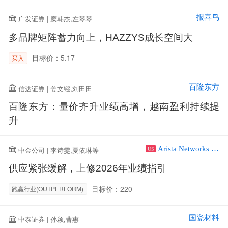
报喜鸟
广发证券 | 糜韩杰,左琴琴
多品牌矩阵蓄力向上，HAZZYS成长空间大
目标价：5.17
买入
百隆东方
信达证券 | 姜文镪,刘田田
百隆东方：量价齐升业绩高增，越南盈利持续提
升
Arista Networks Inc
中金公司 | 李诗雯,夏依琳等
US
供应紧张缓解，上修2026年业绩指引
目标价：220
跑赢行业(OUTPERFORM)
国瓷材料
中泰证券 | 孙颖,曹惠