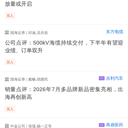
放量或开启
买入
东方电缆
国海证券 | 邱迪,吴亦辰
公司点评：500kV海缆持续交付，下半年有望迎
业绩、订单双升
买入
吉利汽车
国海证券 | 戴畅,胡惠民
HK
销量点评：2026年7月多品牌新品密集亮相，出
海再创新高
买入
再鼎医药
中金公司 | 张琎,杨一正等
HK