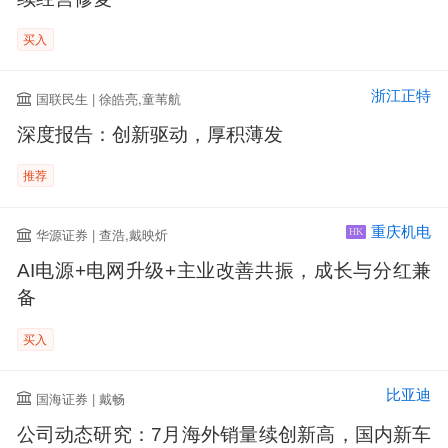
买入
浙江正特
国联民生 | 徐皓亮,童苇航
深度报告：创新驱动，厚积薄发
推荐
重庆机电
华源证券 | 查浩,戴映炘
HK
AI电源+电网升级+主业改善共振，成长与分红兼
备
买入
比亚迪
国海证券 | 戴畅
公司动态研究：7月海外销量续创新高，国内新车