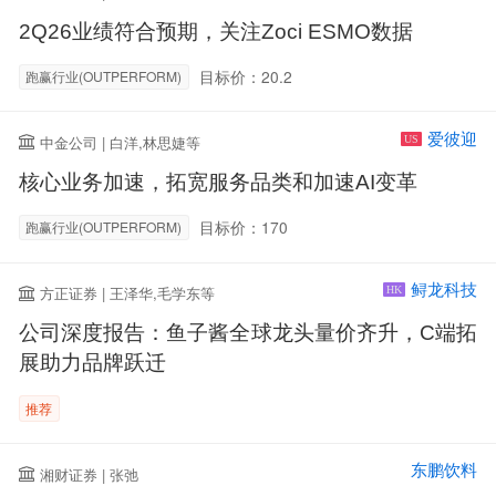
2Q26业绩符合预期，关注Zoci ESMO数据
目标价：20.2
跑赢行业(OUTPERFORM)
爱彼迎
中金公司 | 白洋,林思婕等
US
核心业务加速，拓宽服务品类和加速AI变革
目标价：170
跑赢行业(OUTPERFORM)
鲟龙科技
方正证券 | 王泽华,毛学东等
HK
公司深度报告：鱼子酱全球龙头量价齐升，C端拓
展助力品牌跃迁
推荐
东鹏饮料
湘财证券 | 张弛