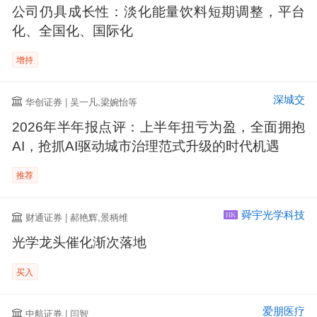
公司仍具成长性：淡化能量饮料短期调整，平台
化、全国化、国际化
增持
深城交
华创证券 | 吴一凡,梁婉怡等
2026年半年报点评：上半年扭亏为盈，全面拥抱
AI，抢抓AI驱动城市治理范式升级的时代机遇
推荐
舜宇光学科技
财通证券 | 郝艳辉,景柄维
HK
光学龙头催化渐次落地
买入
爱朋医疗
中航证券 | 闫智