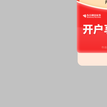
公告》
2026-05-15
公告：
2026年05月15日发布
《爱
季度业绩说明会的公告》
2026-05-14
分红：
2026年05月14日公布2
月20日；除权除息日：2026年05
扣税后2.277元)[正式]
公告：
2026年05月14日发布
《爱
2026-05-06
股东户数：
2026年05月06日公布
户，比上期减少377户