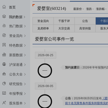
首页
爱婴室(603214)
最新价
-
涨跌
-
涨跌幅
-
我的数据
资金流向
千股千评
公告
个股
热门数据
龙虎榜单
大宗交易
高管持股
股东
资金流向
爱婴室公司事件一览
特色数据
新股数据
2026-08-25
沪深港通
预约披露日：
2026年半年报预约2
公告大全
研究报告
2026-08-05
年报季报
公告：
2026年08月05日发布
《爱
股东股本
前十名无限售条件股东持股情况