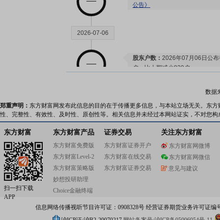
公告》
2026-07-06
股东户数：
2026年07月06日公布
户，比上期减少830户
数据
2026-06-24
郑重声明：
东方财富网发布此信息的目的在于传播更多信息，与本站立场无关。东方
性、完整性、有效性、及时性、原创性等。相关信息并未经过本网站证实，不对您构
股东户数：
2026年06月24日公布
户，比上期减少353户
东方财富
东方财富产品
证券交易
关注东方财富
东方财富免费版
东方财富证券开户
东方财富网微博
东方财富Level-2
东方财富在线交易
东方财富网微信
2026-06-18
东方财富策略版
东方财富证券交易
意见与建议
妙想投研助理
股东户数：
2026年06月18日公布
扫一扫下载
Choice金融终端
户，比上期增加58户
APP
信息网络传播视听节目许可证：0908328号 经营证券期货业务许可证编号：91310