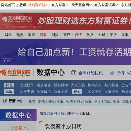
网站首页
加收藏
移动客户端
东方财富
天天基金网
东方财富证券
东方
财经
焦点
股票
新股
期指
期权
行情
数据
全球
美股
港股
数据中心
全球财经快讯
行情中
特色
龙虎榜单
融资融券
股权质押
大宗交易
机构调研
期指持仓
公告
新股
新股申购
新股日历
新股上会
资金
大盘资金
个股资金
板块
行情中心
指数
|
期指
|
期权
|
个股
|
板块
|
排行
|
新股
|
基金
|
港股
|
美股
|
期货
|
外汇
|
黄金
|
自选股
|
自选基金
东方财富网
>
数据中心
>
个股日历
爱婴室个股日历
全景图