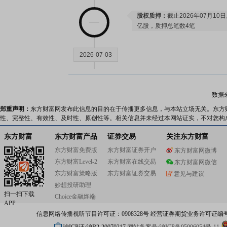
股权质押：
截止2026年07月10
亿股，质押总笔数4笔
2026-07-03
股权质押：
截止2026年07月03
亿股，质押总笔数4笔
数据
郑重声明：
东方财富网发布此信息的目的在于传播更多信息，与本站立场无关。东方
性、完整性、有效性、及时性、原创性等。相关信息并未经过本网站证实，不对您构
2026-06-26
东方财富
东方财富产品
证券交易
关注东方财富
公告：
2026年06月26日发布
《大
东方财富免费版
东方财富证券开户
东方财富网微博
助的公告》
东方财富Level-2
东方财富在线交易
东方财富网微信
股权质押：
截止2026年06月26
东方财富策略版
东方财富证券交易
意见与建议
亿股，质押总笔数4笔
妙想投研助理
扫一扫下载
Choice金融终端
2026-06-18
APP
信息网络传播视听节目许可证：0908328号 经营证券期货业务许可证编号：91310
股权质押：
截止2026年06月18