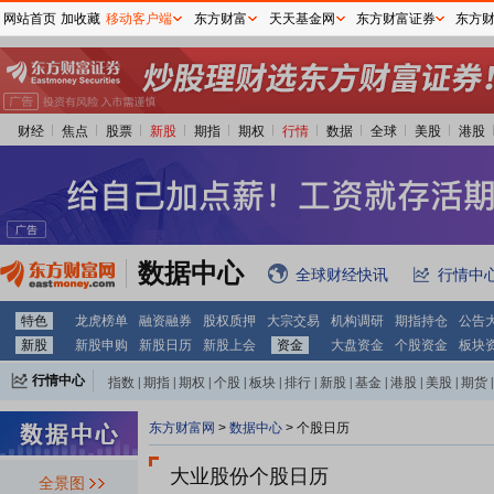
网站首页
加收藏
移动客户端
东方财富
天天基金网
东方财富证券
东方
财经
焦点
股票
新股
期指
期权
行情
数据
全球
美股
港股
数据中心
全球财经快讯
行情中
特色
龙虎榜单
融资融券
股权质押
大宗交易
机构调研
期指持仓
公告
新股
新股申购
新股日历
新股上会
资金
大盘资金
个股资金
板块
行情中心
指数
|
期指
|
期权
|
个股
|
板块
|
排行
|
新股
|
基金
|
港股
|
美股
|
期货
|
外汇
|
黄金
|
自选股
|
自选基金
东方财富网
>
数据中心
>
个股日历
大业股份个股日历
全景图