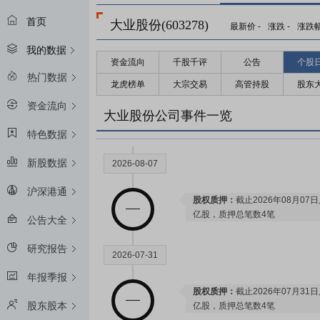
首页
大业股份(603278)
最新价
-
涨跌
-
涨跌
我的数据
资金流向
千股千评
公告
个股
2026-08-25
热门数据
龙虎榜单
大宗交易
高管持股
股东
资金流向
预约披露日：
2026年半年报预约2
大业股份公司事件一览
特色数据
新股数据
2026-08-07
沪深港通
股权质押：
截止2026年08月07
亿股，质押总笔数4笔
公告大全
研究报告
2026-07-31
年报季报
股权质押：
截止2026年07月31
股东股本
亿股，质押总笔数4笔