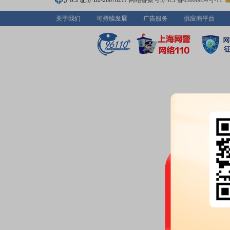
沪ICP证:沪B2-20070217
网站备案号:沪ICP备05006054号-11
亿股，质押总笔数4笔
关于我们
可持续发展
广告服务
供应商平台
2026-06-16
公告：
2026年06月16日发布
《大
城大业200MW风电项目建成投产
2026-06-12
股权质押：
截止2026年06月12
亿股，质押总笔数4笔
2026-06-11
高管持股：
2026年06月11日公
减持1.62万股
公告：
2026年06月11日发布
《大
持股份结果公告》