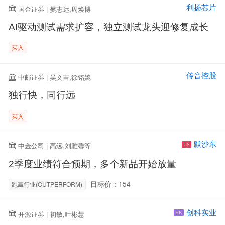
利扬芯片
国金证券 | 樊志远,周焕博
AI驱动测试需求扩容，独立测试龙头迎修复成长
买入
传音控股
中邮证券 | 吴文吉,徐铭婉
独行快，同行远
买入
默沙东
中金公司 | 高远,刘雅馨等
US
2季度业绩符合预期，多个新品开始放量
目标价：154
跑赢行业(OUTPERFORM)
创科实业
开源证券 | 初敏,叶彬慧
HK