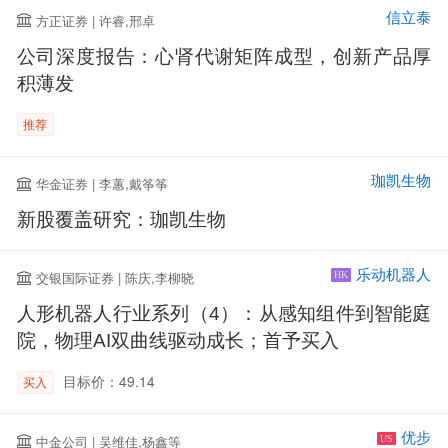
信立泰
方正证券 | 许睿,邢卓
公司深度报告：心肾代谢矩阵成型，创新产品厚
积薄发
推荐
珈凯生物
华金证券 | 李蕙,戴筝筝
新股覆盖研究：珈凯生物
乐动机器人
交银国际证券 | 陈庆,李柳晓
HK
人形机器人行业系列（4）：从感知组件到智能庭
院，物理AI双曲线驱动成长；首予买入
目标价：49.14
买入
优步
中金公司 | 吴维佳,杨鑫等
US