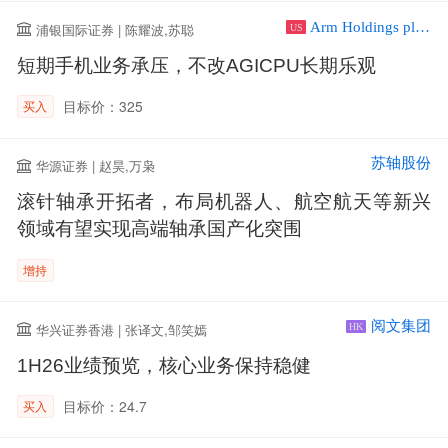
Arm Holdings plc ADR
浦银国际证券 | 陈耀波,苏聪
US
短期手机业务承压，不改AGICPU长期乐观
目标价：325
买入
苏轴股份
华源证券 | 赵昊,万枭
滚针轴承开拓者，布局机器人、航空航天等新兴
领域有望实现高端轴承国产化突围
增持
阅文集团
华兴证券香港 | 张译文,邹笑嫣
HK
1H26业绩预览，核心业务保持稳健
目标价：24.7
买入