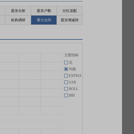
股东分析
股东户数
分红送配
机构调研
重大合同
股东增减持
主图指标
无
均线
EXPMA
SAR
BOLL
BBI