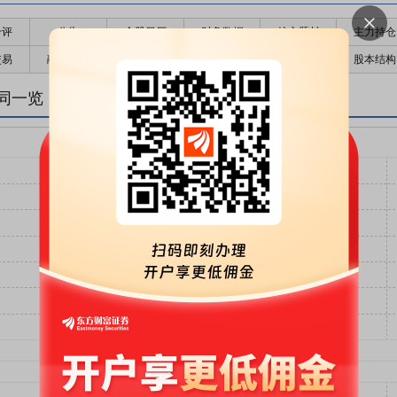
千评
公告
个股日历
财务数据
核心题材
主力持仓
交易
融资融券
高管持股
股东大会
个股研报
股本结构
同一览