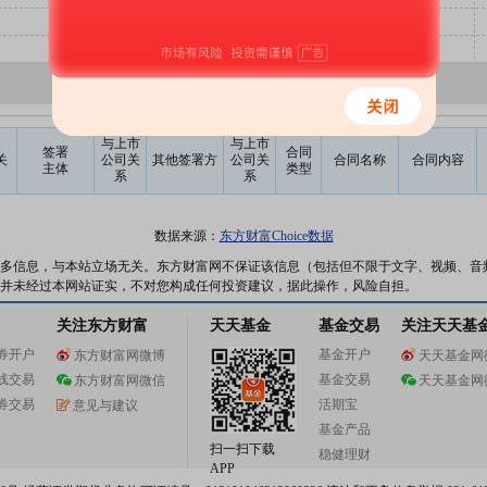
与上市
与上市
签署
合同
关
公司关
其他签署方
公司关
合同名称
合同内容
主体
类型
系
系
数据来源：
东方财富Choice数据
多信息，与本站立场无关。东方财富网不保证该信息（包括但不限于文字、视频、音
并未经过本网站证实，不对您构成任何投资建议，据此操作，风险自担。
关注东方财富
天天基金
基金交易
关注天天基
券开户
基金开户
东方财富网微博
天天基金网
线交易
基金交易
东方财富网微信
天天基金网
券交易
活期宝
意见与建议
基金产品
扫一扫下载
稳健理财
APP