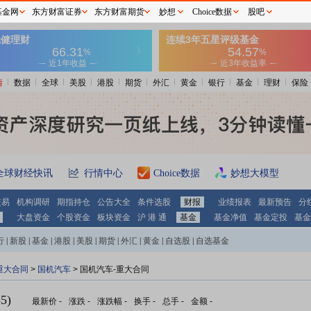
基金网
东方财富证券
东方财富期货
妙想
Choice数据
股吧
情
数据
全球
美股
港股
期货
外汇
黄金
银行
基金
理财
保险
全球财经快讯
行情中心
Choice数据
妙想大模型
交易
机构调研
期指持仓
公告大全
条件选股
财报
业绩报表
最新预告
分
大盘资金
个股资金
板块资金
沪 港 通
基金
基金净值
基金定投
基金
行
|
新股
|
基金
|
港股
|
美股
|
期货
|
外汇
|
黄金
|
自选股
|
自选基金
重大合同
>
国机汽车
> 国机汽车-重大合同
5)
最新价
-
涨跌
-
涨跌幅
-
换手
-
总手
-
金额
-