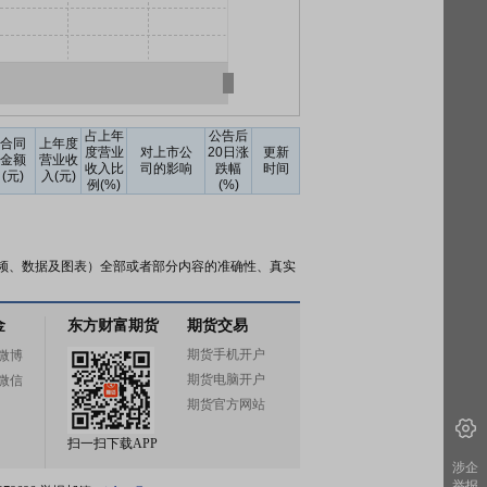
占上年
公告后
合同
上年度
度营业
对上市公
20日涨
更新
金额
营业收
收入比
司的影响
跌幅
时间
(元)
入(元)
例(%)
(%)
频、数据及图表）全部或者部分内容的准确性、真实
金
东方财富期货
期货交易
期货手机开户
微博
期货电脑开户
微信
期货官方网站
扫一扫下载APP
涉企
举报