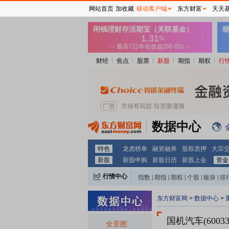
网站首页
加收藏
移动客户端
东方财富
天天
财经
焦点
股票
新股
期指
期权
行
数据中心
特色
龙虎榜单
融资融券
股权质押
大宗
新股
新股申购
新股日历
新股上会
资金
行情中心
指数
|
期指
|
期权
|
个股
|
板块
|
排
东方财富网
>
数据中心
>
国机汽车(60033
全景图