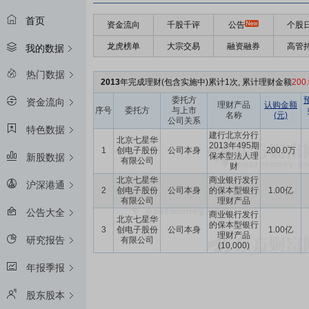
首页
资金流向
千股千评
公告
个股
龙虎榜单
大宗交易
融资融券
高管
我的数据
热门数据
2013
年完成理财(包含实施中)累计1次, 累计理财金额
200
委托方
资金流向
理财产品
认购金额
序号
委托方
与上市
名称
(元)
公司关系
特色数据
建行北京分行
北京七星华
2013年495期
1
创电子股份
公司本身
200.0万
保本型法人理
新股数据
有限公司
财
北京七星华
商业银行发行
沪深港通
2
创电子股份
公司本身
的保本型银行
1.00亿
有限公司
理财产品
公告大全
商业银行发行
北京七星华
的保本型银行
3
创电子股份
公司本身
1.00亿
理财产品
研究报告
有限公司
(10,000)
年报季报
股东股本