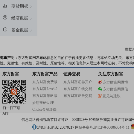
期货期权
经济数据
基金数据
数据
郑重声明：
东方财富网发布此信息的目的在于传播更多信息，与本站立场无关。东方
性、完整性、有效性、及时性、原创性等。相关信息并未经过本网站证实，不对您构
东方财富
东方财富产品
证券交易
关注东方财富
东方财富免费版
东方财富证券开户
东方财富网微博
东方财富Level-2
东方财富在线交易
东方财富网微信
东方财富策略版
东方财富证券交易
意见与建议
妙想投研助理
扫一扫下载
Choice金融终端
APP
信息网络传播视听节目许可证：0908328号 经营证券期货业务许可证编号：91310
沪ICP证:沪B2-20070217
网站备案号:沪ICP备05006054号-11