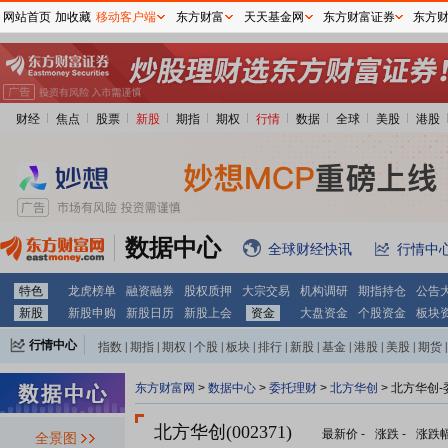
网站首页
加收藏
移动客户端
东方财富
天天基金网
东方财富证券
东方
财经
焦点
股票
新股
期指
期权
行情
数据
全球
美股
港股
数据中心
全球财经快讯
行情中
特色
龙虎榜单
融资融券
股权质押
大宗交易
机构调研
期指持仓
公告
新股
新股申购
新股日历
新股上会
资金
大盘资金
个股资金
板块
行情中心
指数
|
期指
|
期权
|
个股
|
板块
|
排行
|
新股
|
基金
|
港股
|
美股
|
期货
|
外汇
|
黄金
|
自选股
|
自选基金
东方财富网
>
数据中心
>
委托理财
>
北方华创
> 北方华创
北方华创(002371)
最新价
-
涨跌
-
涨跌
全景图