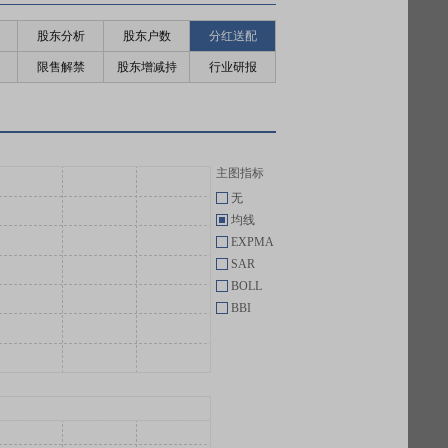
股东分析
股东户数
分红送配
限售解禁
股东增减持
行业研报
主图指标
无
均线
EXPMA
SAR
BOLL
BBI