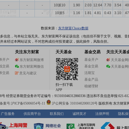
-
-
-
10派10
1.90
2.03
12.64
7.70
3.54
40
-
-
-
10派5
1.16
1.81
4.81
0.43
3.10
47
数据来源：
东方财富Choice数据
多信息，与本站立场无关。东方财富网不保证该信息（包括但不限于文字、视频、音
并未经过本网站证实，不对您构成任何投资建议，据此操作，风险自担。
关注东方财富
天天基金
基金交易
关注天天基
券开户
基金开户
东方财富网微博
天天基金网
线交易
基金交易
东方财富网微信
天天基金网
券交易
活期宝
意见与建议
基金产品
扫一扫下载
稳健理财
APP
 经营证券期货业务许可证编号：913101046312860336 违法和不良信息举报:021-612
案号:沪ICP备05006054号-11
沪公网安备 31010402000120号
版权所有:东方财富
广告服务
供应商平台
联系我们
诚聘英才
法律声明
隐私保