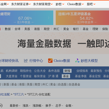
基金网
东方财富证券
东方财富期货
妙想
Choice数据
股吧
情
数据
全球
美股
港股
期货
外汇
黄金
银行
基金
理财
保险
全球财经快讯
行情中心
Choice数据
妙想大模型
交易
机构调研
期指持仓
公告大全
条件选股
财报
业绩报表
最新预告
分
大盘资金
个股资金
板块资金
沪 港 通
基金
基金净值
基金定投
基金
行
|
新股
|
基金
|
港股
|
美股
|
期货
|
外汇
|
黄金
|
自选股
|
自选基金
分红送配
>
*ST三六
> *ST三六-分红送配
)
最新价
-
涨跌
-
涨跌幅
-
换手
-
总手
-
金额
-