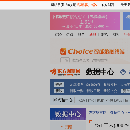
网站首页
加收藏
移动客户端
东方财富
天天
财经
焦点
股票
新股
期指
期权
行
数据中心
特色
龙虎榜单
融资融券
股权质押
大宗
新股
新股申购
新股日历
新股上会
资金
行情中心
指数
|
期指
|
期权
|
个股
|
板块
|
排
东方财富网
>
数据中心
>
*ST三六(300295
全景图