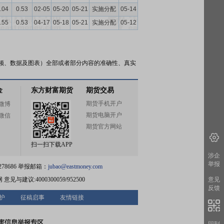
.04
0.53
02-05
05-20
05-21
实施分配
05-14
.55
0.53
04-17
05-18
05-21
实施分配
05-12
频、数据及图表）全部或者部分内容的准确性、真实
金
东方财富期货
期货交易
期货手机开户
微博
期货电脑开户
微信
期货官方网站
扫一扫下载APP
涉企
举报
78686 举报邮箱：
jubao@eastmoney.com
网
意见与建议:4000300059/952500
意见
反馈
护
征稿启事
友情链接