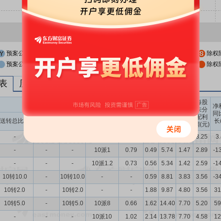
预案公布日
股权登记日
除权
预案公布日前一交易日
股权登记日前一交易日
除权
列表
历次分红派息与涨跌幅表现
每股
送转股份
现金分红
每股
每股
每股
净
未分
收益
净资
公积
同
配利
现金分红比
股息率
送转总比例
送股比例
转股比例
(元)
产(元)
金(元)
长
润(元)
例
（%）
-
-
-
10派1.1
0.91
0.50
6.16
1.49
3.25
3
-
-
-
10派1
0.79
0.49
5.74
1.47
2.89
-1
-
-
-
10派1.2
0.73
0.56
5.34
1.42
2.59
-1
10转10.0
-
10转10.0
-
-
0.59
8.81
3.83
3.56
-3
10转2.0
-
10转2.0
-
-
1.88
9.87
4.80
3.56
31
10转5.0
-
10转5.0
10派8
0.66
1.62
14.40
7.70
5.20
59
-
-
-
10派10
1.02
2.14
13.78
7.70
4.58
12