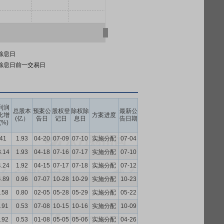
除息日
除息日前一交易日
利润
总股本
预案公
股权登
除权除
最新公
比增
方案进度
(亿）
告日
记日
息日
告日期
(%)
.41
1.93
04-20
07-09
07-10
实施分配
07-04
3.14
1.93
04-18
07-16
07-17
实施分配
07-10
4.24
1.92
04-15
07-17
07-18
实施分配
07-12
4.89
0.96
07-07
10-28
10-29
实施分配
10-23
.58
0.80
02-05
05-28
05-29
实施分配
05-22
.91
0.53
07-08
10-15
10-16
实施分配
10-09
.92
0.53
01-08
05-05
05-06
实施分配
04-26