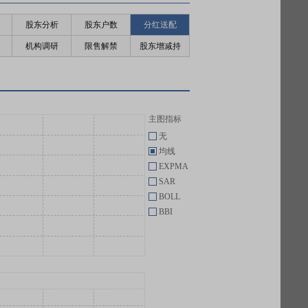
股东分析
股东户数
分红送配
机构调研
限售解禁
股东增减持
主图指标
无
均线
EXPMA
SAR
BOLL
BBI