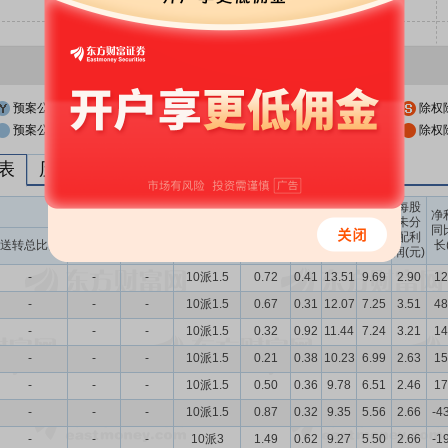
预案公布日
股权登记日
除权
预案公布日前一交易日
股权登记日前一交易日
除权
列表
历次分红派息与涨跌幅表现
每股
送转股份
现金分红
每股
每股
每股
净
未分
收益
净资
公积
同
配利
现金分红比
股息率
送转总比例
送股比例
转股比例
(元)
产(元)
金(元)
长
润(元)
例
（%）
-
-
-
10派1.5
0.72
0.41
13.51
9.69
2.90
12
-
-
-
10派1.5
0.67
0.31
12.07
7.25
3.51
48
-
-
-
10派1.5
0.32
0.92
11.44
7.24
3.21
14
-
-
-
10派1.5
0.21
0.38
10.23
6.99
2.63
15
-
-
-
10派1.5
0.50
0.36
9.78
6.51
2.46
17
-
-
-
10派1.5
0.87
0.32
9.35
5.56
2.66
-4
-
-
-
10派3
1.49
0.62
9.27
5.50
2.66
-1