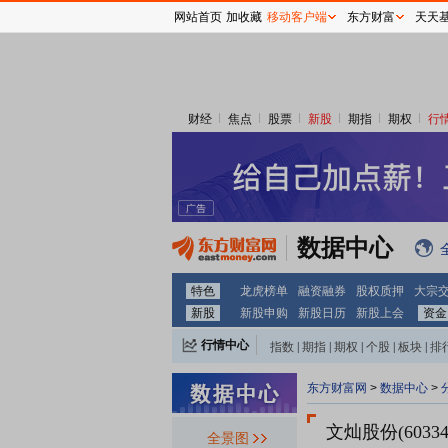
网站首页
加收藏
移动客户端
东方财富
天天
财经
焦点
股票
新股
期指
期权
行
数据中心
特色
龙虎榜单
融资融券
股权质押
大宗
新股
新股申购
新股日历
新股上会
资金
行情中心
指数
|
期指
|
期权
|
个股
|
板块
|
排
东方财富网
>
数据中心
>
文灿股份(60334
全景图