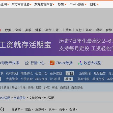
基金网
东方财富证券
东方财富期货
妙想
Choice数据
股吧
情
数据
全球
美股
港股
期货
外汇
黄金
银行
基金
理财
保险
全球财经快讯
行情中心
Choice数据
妙想大模型
交易
机构调研
期指持仓
公告大全
条件选股
财报
业绩报表
最新预告
分
大盘资金
个股资金
板块资金
沪 港 通
基金
基金净值
基金定投
基金
行
|
新股
|
基金
|
港股
|
美股
|
期货
|
外汇
|
黄金
|
自选股
|
自选基金
分红送配
>
文灿股份
> 文灿股份-分红送配
8)
最新价
-
涨跌
-
涨跌幅
-
换手
-
总手
-
金额
-