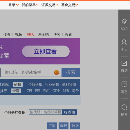
登录
我的菜单
证券交易
基金交易
动态
债券
视频
股吧
基金吧
博客
搜索
个人
自选
0
红送配
研报
个股研报
行业研报
盈利预测
排行
经济
CPI
PPI
PMI
GDP
LPR
房价
消息
个股分红数据：
搜索
行情
股吧
数据