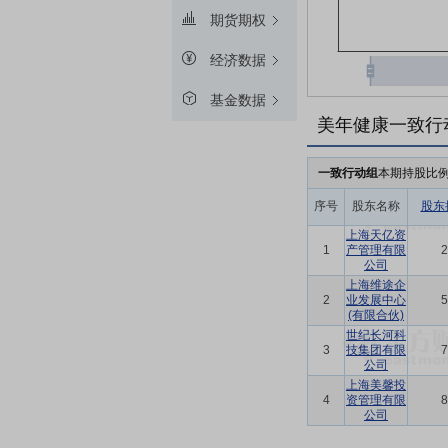
期货期权
经济数据
基金数据
美年健康一致行
一致行动组
本期持股比
序号
股东名称
股东
上海天亿资
1
产管理有限
2
公司
上海维途企
2
业发展中心
5
(有限合伙)
世纪长河科
3
技集团有限
7
公司
上海美馨投
4
资管理有限
8
公司