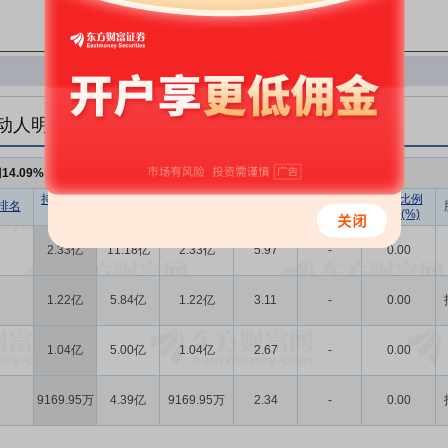
动人明细
例
14.09%
，持股数量
5.51亿
持股数量
持股市值
已流通股份
持股比例
持股数量
持股比例
排名
(股)
(元)
数量(股)
(%)
变动(股)
变动(%)
2.33亿
11.18亿
2.33亿
5.97
-
0.00
1.22亿
5.84亿
1.22亿
3.11
-
0.00
1.04亿
5.00亿
1.04亿
2.67
-
0.00
9169.95万
4.39亿
9169.95万
2.34
-
0.00