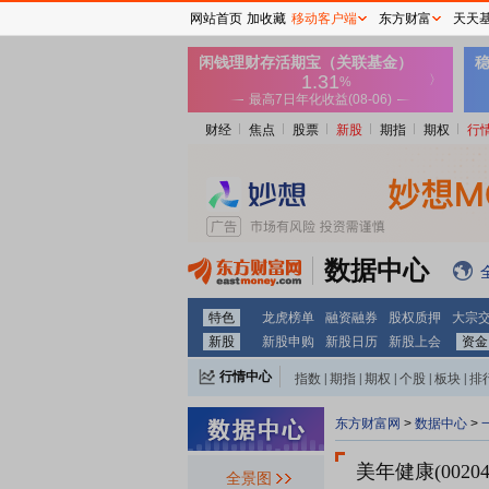
网站首页
加收藏
移动客户端
东方财富
天天
财经
焦点
股票
新股
期指
期权
行
数据中心
特色
龙虎榜单
融资融券
股权质押
大宗
新股
新股申购
新股日历
新股上会
资金
行情中心
指数
|
期指
|
期权
|
个股
|
板块
|
排
东方财富网
>
数据中心
>
美年健康(00204
全景图