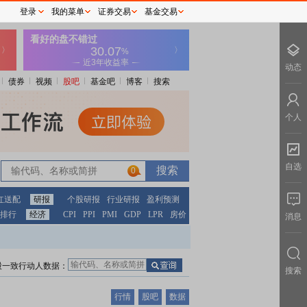
登录
我的菜单
证券交易
基金交易
动态
债券
视频
股吧
基金吧
博客
搜索
个人
自选
0
红送配
研报
个股研报
行业研报
盈利预测
排行
经济
CPI
PPI
PMI
GDP
LPR
房价
消息
股一致行动人数据：
搜索
行情
股吧
数据