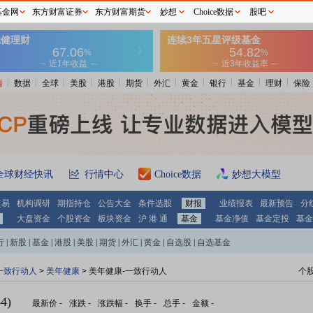
基金网
东方财富证券
东方财富期货
妙想
Choice数据
股吧
情
数据
全球
美股
港股
期货
外汇
黄金
银行
基金
理财
保险
全球财经快讯
行情中心
Choice数据
妙想大模型
交易
机构调研
期指持仓
公告大全
条件选股
财报
业绩报表
最新预告
分
大盘资金
个股资金
板块资金
沪 港 通
基金
基金净值
基金定投
基金
行
|
新股
|
基金
|
港股
|
美股
|
期货
|
外汇
|
黄金
|
自选股
|
自选基金
一致行动人
>
美年健康
> 美年健康-一致行动人
个
4)
最新价
-
涨跌
-
涨跌幅
-
换手
-
总手
-
金额
-