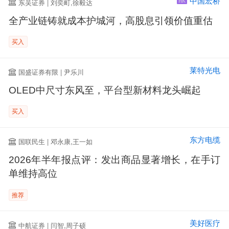
中国宏桥
东吴证券 | 刘奕町,徐毅达
HK
全产业链铸就成本护城河，高股息引领价值重估
买入
莱特光电
国盛证券有限 | 尹乐川
OLED中尺寸东风至，平台型新材料龙头崛起
买入
东方电缆
国联民生 | 邓永康,王一如
2026年半年报点评：发出商品显著增长，在手订
单维持高位
推荐
美好医疗
中航证券 | 闫智,周子硕