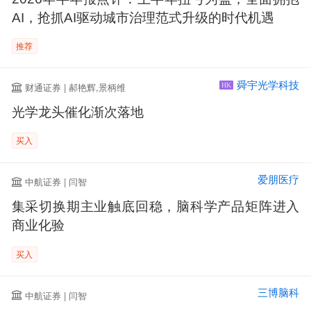
AI，抢抓AI驱动城市治理范式升级的时代机遇
推荐
舜宇光学科技
财通证券 | 郝艳辉,景柄维
HK
光学龙头催化渐次落地
买入
爱朋医疗
中航证券 | 闫智
集采切换期主业触底回稳，脑科学产品矩阵进入
商业化验
买入
三博脑科
中航证券 | 闫智