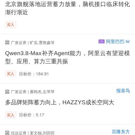
北京旗舰落地运营蓄力放量，脑机接口临床转化
渐行渐近
买入
阿里巴巴-W
广发证券 | 旷实,曹敦鑫等
HK
Qwen3.8-Max补齐Agent能力，阿里云有望迎模
型、应用、算力三重共振
目标价：184.91
买入
报喜鸟
广发证券 | 糜韩杰,左琴琴
多品牌矩阵蓄力向上，HAZZYS成长空间大
目标价：5.17
买入
百隆东方
信达证券 | 姜文镪,刘田田