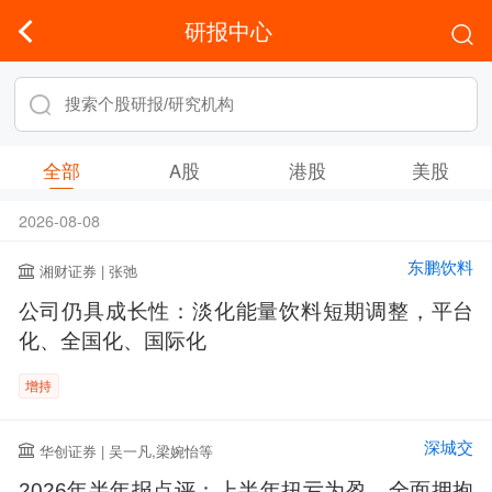
研报中心
全部
A股
港股
美股
2026-08-08
东鹏饮料
湘财证券 | 张弛
公司仍具成长性：淡化能量饮料短期调整，平台
化、全国化、国际化
增持
深城交
华创证券 | 吴一凡,梁婉怡等
2026年半年报点评：上半年扭亏为盈，全面拥抱