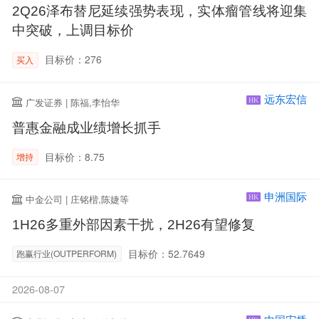
2Q26泽布替尼延续强势表现，实体瘤管线将迎集
中突破，上调目标价
目标价：276
买入
远东宏信
广发证券 | 陈福,李怡华
HK
普惠金融成业绩增长抓手
目标价：8.75
增持
申洲国际
中金公司 | 庄铭楷,陈婕等
HK
1H26多重外部因素干扰，2H26有望修复
目标价：52.7649
跑赢行业(OUTPERFORM)
2026-08-07