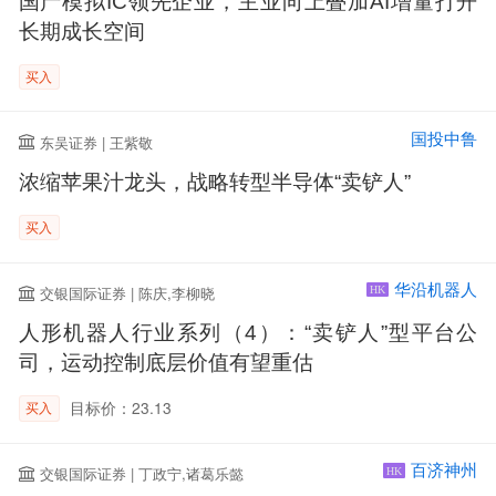
国产模拟IC领先企业，主业向上叠加AI增量打开
长期成长空间
买入
国投中鲁
东吴证券 | 王紫敬
浓缩苹果汁龙头，战略转型半导体“卖铲人”
买入
华沿机器人
交银国际证券 | 陈庆,李柳晓
HK
人形机器人行业系列（4）：“卖铲人”型平台公
司，运动控制底层价值有望重估
目标价：23.13
买入
百济神州
交银国际证券 | 丁政宁,诸葛乐懿
HK