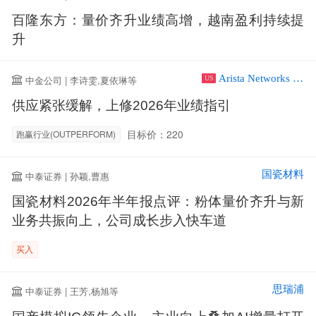
百隆东方：量价齐升业绩高增，越南盈利持续提
升
Arista Networks Inc
中金公司 | 李诗雯,夏依琳等
US
供应紧张缓解，上修2026年业绩指引
目标价：220
跑赢行业(OUTPERFORM)
国瓷材料
中泰证券 | 孙颖,曹惠
国瓷材料2026年半年报点评：粉体量价齐升与新
业务共振向上，公司成长步入快车道
买入
思瑞浦
中泰证券 | 王芳,杨旭等