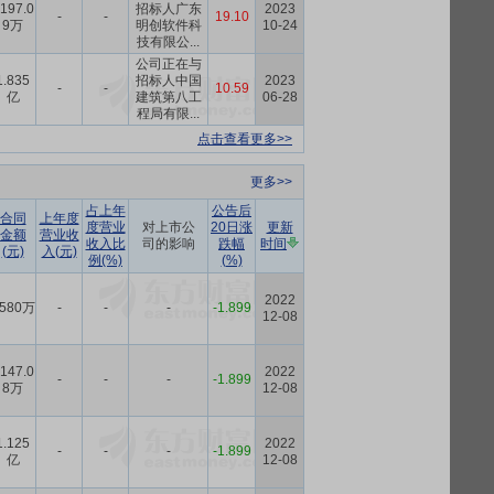
197.0
招标人广东
2023
-
-
19.10
9万
明创软件科
10-24
技有限公...
公司正在与
1.835
招标人中国
2023
-
-
10.59
亿
建筑第八工
06-28
程局有限...
点击查看更多>>
更多>>
占上年
公告后
合同
上年度
度营业
对上市公
20日涨
更新
金额
营业收
收入比
司的影响
跌幅
时间
(元)
入(元)
例(%)
(%)
2022
580万
-
-
-
-1.899
12-08
147.0
2022
-
-
-
-1.899
8万
12-08
1.125
2022
-
-
-
-1.899
亿
12-08