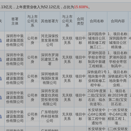
.13亿元，上年度营业收入为52.12亿元，占比为
15.608%
。
与上市
与上市
签署
合同
关
公司关
其他签署方
公司关
合同名称
合同内容
主体
类型
系
系
深圳园燕华
1、项目名称:
深圳市中装
河北深保投
公司本
无关联
项目中
城项目公区
深圳园燕华
4
告
建设集团股
资发展有限
身
关系
标
精装修工程
城项目公区
份有限公司
公司
施工(二...
精装修...
罗湖外国语
1、项目名称:
深圳市中装
深圳市罗湖
公司本
无关联
项目中
学校全寄宿
罗湖外国语
8
告
建设集团股
区建筑工务
身
关系
标
制高中新建
学校全寄宿
份有限公司
署
工程精装...
制高中...
深铁懿府1号
1、项目名称:
深圳市中装
深圳地铁前
公司本
无关联
项目中
地块集中商
深铁懿府1号
5
告
建设集团股
海国际发展
身
关系
标
业精装修工
地块集中商
份有限公司
有限公司
程中标...
业精...
深圳市安居
2023年度第
1、项目名
深圳市中装
公司本
微棠住房租
无关联
项目中
二批(宝安区
称:2023年度
告
建设集团股
身
赁投资控股
关系
标
石岩、福永
第二批(宝安
份有限公司
有限公司
街道等)...
区石岩...
长安研发中
(一)长安研发
深圳市中装
广东明创软
公司本
无关联
项目中
心6#公寓精
中心6#公寓
告
建设集团股
件科技有限
身
关系
标
装工程中标
精装工程 1、
份有限公司
公司
通知书
项...
长安研发中
(二)长安研发