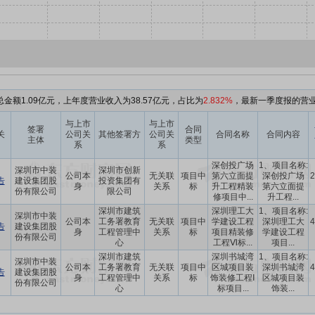
金额1.09亿元，上年度营业收入为38.57亿元，占比为
2.832%
，最新一季度报的营业
与上市
与上市
签署
合同
关
公司关
其他签署方
公司关
合同名称
合同内容
主体
类型
系
系
深创投广场
1、项目名称:
深圳市中装
深圳市创新
公司本
无关联
项目中
第六立面提
深创投广场
2
告
建设集团股
投资集团有
身
关系
标
升工程精装
第六立面提
份有限公司
限公司
修项目中...
升工程...
深圳市建筑
深圳理工大
1、项目名称:
深圳市中装
公司本
工务署教育
无关联
项目中
学建设工程
深圳理工大
4
告
建设集团股
身
工程管理中
关系
标
项目精装修
学建设工程
份有限公司
心
工程Ⅵ标...
项目...
深圳市建筑
深圳书城湾
1、项目名称:
深圳市中装
公司本
工务署教育
无关联
项目中
区城项目装
深圳书城湾
4
告
建设集团股
身
工程管理中
关系
标
饰装修工程Ⅰ
区城项目装
份有限公司
心
标项目...
饰装...