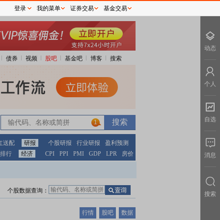
登录
我的菜单
证券交易
基金交易
动态
债券
视频
股吧
基金吧
博客
搜索
个人
自选
1
红送配
研报
个股研报
行业研报
盈利预测
排行
经济
CPI
PPI
PMI
GDP
LPR
房价
消息
个股数据查询：
搜索
行情
股吧
数据