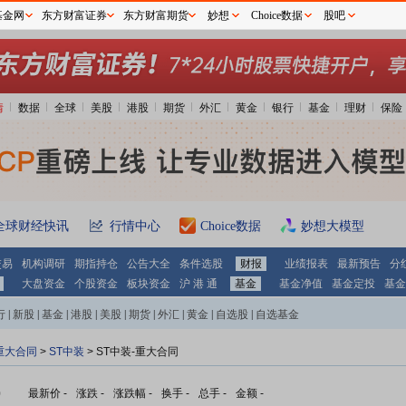
基金网
东方财富证券
东方财富期货
妙想
Choice数据
股吧
情
数据
全球
美股
港股
期货
外汇
黄金
银行
基金
理财
保险
全球财经快讯
行情中心
Choice数据
妙想大模型
交易
机构调研
期指持仓
公告大全
条件选股
财报
业绩报表
最新预告
分
大盘资金
个股资金
板块资金
沪 港 通
基金
基金净值
基金定投
基金
行
|
新股
|
基金
|
港股
|
美股
|
期货
|
外汇
|
黄金
|
自选股
|
自选基金
重大合同
>
ST中装
> ST中装-重大合同
)
最新价
-
涨跌
-
涨跌幅
-
换手
-
总手
-
金额
-