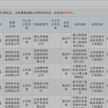
5.36亿元，上年度营业收入为55.81亿元，占比为
45.43%
。
与上市
与上市
签署
合同
关
公司关
其他签署方
公司关
合同名称
合同内容
主体
类型
系
系
佛山南海体
深圳市中装
佛山华道建
公司连续中
公司本
项目中
育中心项目
5
告
建设集团股
筑工程有限
-
标多项重大
身
标
第二标段机
份有限公司
公司
工程项目
电安装分...
深圳龙岗区
深圳龙岗区
深圳市中装
公司连续中
公司本
启迪协信科
项目中
启迪协信科
2
告
建设集团股
-
标多项重大
身
技园发展有
标
技园22栋(东
份有限公司
工程项目
限公司
部公交)...
小鹰青少年
深圳市中装
上海鹰华商
公司连续中
公司本
项目中
科普活动中
告
建设集团股
业管理有限
-
标多项重大
2
身
标
心(小鹰儿童
份有限公司
公司
工程项目
博物馆)...
南飞鸿广场
深圳市中装
陕西南飞鸿
公司连续中
公司本
项目中
装饰装修工
2
告
建设集团股
实业有限公
-
标多项重大
身
标
程中标通知
份有限公司
司
工程项目
书
中国山东省
深圳市中装
山东复地房
公司连续中
公司本
项目中
济南市复地
2
告
建设集团股
地产开发有
-
标多项重大
身
标
济南中央商
份有限公司
限公司
工程项目