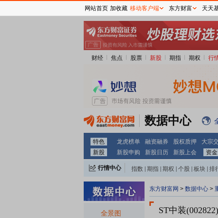
网站首页
加收藏
移动客户端
东方财富
天天
财经
焦点
股票
新股
期指
期权
行
数据中心
特色
龙虎榜单
融资融券
股权质押
大宗
新股
新股申购
新股日历
新股上会
资金
行情中心
指数
|
期指
|
期权
|
个股
|
板块
|
排
东方财富网
>
数据中心
>
ST中装(002822
全景图