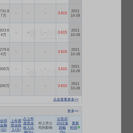
731.8
2021
-
-
-
3.615
7万
10-28
023.6
2021
-
-
-
3.615
4万
10-28
279.6
2021
-
-
-
3.615
4万
10-28
2021
000万
-
-
-
3.615
10-28
2021
200万
-
-
-
3.615
10-28
点击查看更多>>
更多>>
占上年
公告后
合同
上年度
度营业
对上市公
20日涨
更新
金额
营业收
收入比
司的影响
跌幅
时间
(元)
入(元)
例(%)
(%)