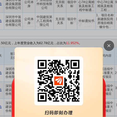
深圳市中装
广东明创软
公司本
无关联
项目中
心7#公寓精
中心7#公寓
9
告
建设集团股
件科技有限
身
关系
标
装及粗装工
精装及粗装
份有限公司
公司
程中标通...
工程 ...
1、项目名称:
深圳市中装
中国建筑第
公司本
无关联
项目中
新建医院用
告
建设集团股
八工程局有
中标通知书
身
关系
标
房项目精装
份有限公司
限公司
修分包...
.50亿元，上年度营业收入为62.78亿元，占比为
11.952%
。
与上市
与上市
签署
合同
关
公司关
其他签署方
公司关
合同名称
合同内容
主体
类型
系
系
益阳福朋喜
深圳市中装
湖南宝基地
公司连续中
公司本
项目中
来登酒店暖
告
建设集团股
产集团有限
-
标多项重大
2
身
标
通工程施工
份有限公司
公司
工程项目
中标通知...
横岗文体广
深圳市中装
公司连续中
公司本
华润(深圳)有
项目中
场改造工程
3
告
建设集团股
-
标多项重大
身
限公司
标
精装修工程
份有限公司
工程项目
中标通知...
中国中铁·诺
深圳市中装
济南中铁诺
公司连续中
公司本
项目中
德生态城
告
建设集团股
德文旅置业
-
标多项重大
身
标
R25地块机
份有限公司
有限公司
工程项目
电安装中标...