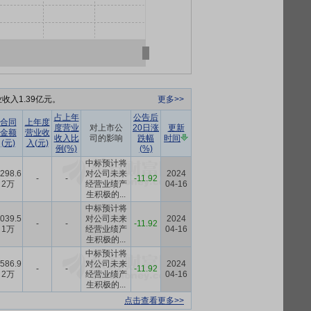
收入1.39亿元。
更多>>
占上年
公告后
合同
上年度
度营业
对上市公
20日涨
更新
金额
营业收
收入比
司的影响
跌幅
时间
(元)
入(元)
例(%)
(%)
中标预计将
298.6
对公司未来
2024
-
-
-11.92
2万
经营业绩产
04-16
生积极的...
中标预计将
039.5
对公司未来
2024
-
-
-11.92
1万
经营业绩产
04-16
生积极的...
中标预计将
586.9
对公司未来
2024
-
-
-11.92
2万
经营业绩产
04-16
生积极的...
点击查看更多>>