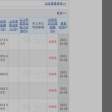
点击查看更多>>
更多>>
占上年
公告后
合同
上年度
度营业
对上市公
20日涨
更新
金额
营业收
收入比
司的影响
跌幅
时间
(元)
入(元)
例(%)
(%)
174.5
2021
-
-
-
3.615
8万
10-28
351.6
2021
-
-
-
3.615
5万
10-28
2021
000万
-
-
-
3.615
10-28
163.2
2021
-
-
-
3.615
6万
10-28
614.3
2021
-
-
-
3.615
6万
10-28