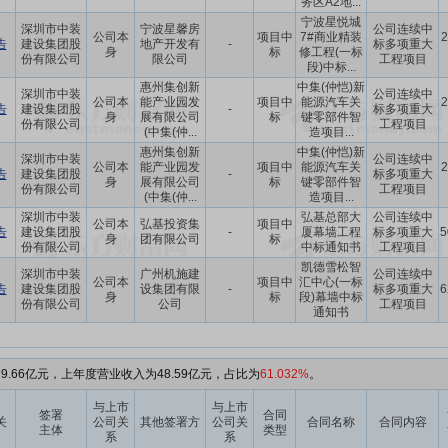
务区A2地...
宁波星悦城
深圳市中装
宁波星馨房
公司连续中
公司本
项目中
7#商业精装
2
告
建设集团股
地产开发有
-
标多项重大
身
标
修工程(一标
份有限公司
限公司
工程项目
段)中标...
惠州集创新
中集(仲恺)新
深圳市中装
公司连续中
公司本
能产业园发
项目中
能源汽车关
2
告
建设集团股
-
标多项重大
身
展有限公司
标
键零部件智
份有限公司
工程项目
(中集(仲...
造项目...
惠州集创新
中集(仲恺)新
深圳市中装
公司连续中
公司本
能产业园发
项目中
能源汽车关
2
告
建设集团股
-
标多项重大
身
展有限公司
标
键零部件智
份有限公司
工程项目
(中集(仲...
造项目...
深圳市中装
弘基总部大
公司连续中
公司本
弘基投资集
项目中
告
建设集团股
-
厦幕墙工程
标多项重大
5
身
团有限公司
标
份有限公司
中标通知书
工程项目
凯德雪松智
深圳市中装
广州机施建
公司连续中
公司本
项目中
汇中心(一标
告
建设集团股
设集团有限
-
标多项重大
6
身
标
段)幕墙中标
份有限公司
公司
工程项目
通知书
9.66亿元，上年度营业收入为48.59亿元，占比为
61.032%
。
与上市
与上市
签署
合同
关
公司关
其他签署方
公司关
合同名称
合同内容
主体
类型
系
系