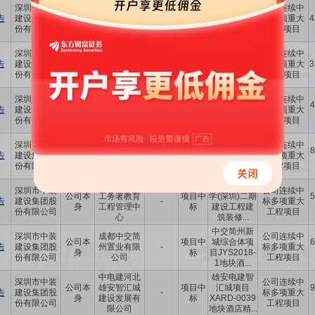
海尔智家黄
深圳市中装
青岛海尔空
公司连续中
公司本
项目中
岛创客公寓
告
建设集团股
调电子有限
-
标多项重大
4
身
标
项目精装修
份有限公司
公司
工程项目
工程中标...
良硕无界项
深圳市中装
山西良硕房
公司连续中
公司本
项目中
目大区精装
告
建设集团股
地产开发有
-
标多项重大
3
身
标
工程中标通
份有限公司
限公司
工程项目
知书
陕西燃气产
深圳市中装
公司连续中
公司本
陕西燃气集
项目中
业研发与孵
4
告
建设集团股
-
标多项重大
身
团有限公司
标
化基地项目
份有限公司
工程项目
幕墙工程...
深圳市建筑
深圳市新华
深圳市中装
公司连续中
公司本
工务署教育
项目中
医院项目装
8
告
建设集团股
-
标多项重大
身
工程管理中
标
修装饰工程Ⅲ
份有限公司
工程项目
心
标段中...
深圳市建筑
香港中文大
深圳市中装
公司连续中
公司本
工务署教育
项目中
学(深圳)二期
5
告
建设集团股
-
标多项重大
身
工程管理中
标
建设工程建
份有限公司
工程项目
心
筑装修...
中交简州新
深圳市中装
成都中交简
公司连续中
公司本
项目中
城综合体项
6
告
建设集团股
州置业有限
-
标多项重大
身
标
目JYS2018-
份有限公司
公司
工程项目
1地块酒...
中电建河北
雄安电建智
深圳市中装
公司连续中
公司本
雄安智汇城
项目中
汇城项目
9
告
建设集团股
-
标多项重大
身
建设发展有
标
XARD-0039
份有限公司
工程项目
限公司
地块酒店精...