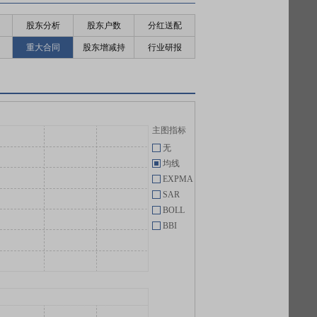
股东分析
股东户数
分红送配
重大合同
股东增减持
行业研报
主图指标
无
均线
EXPMA
SAR
BOLL
BBI