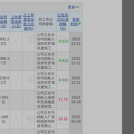
更多>>
占上年
公告后
合同
上年度
度营业
对上市公
20日涨
更新
金额
营业收
收入比
司的影响
跌幅
时间
(元)
入(元)
例(%)
(%)
公司正在分
691.2
别与招标人
2023
-
-
-9.910
3万
深圳市罗湖
12-21
区建筑工...
公司正在分
486.3
别与招标人
2023
-
-
-9.910
7万
深圳市罗湖
12-21
区建筑工...
公司正在分
238.0
别与招标人
2023
-
-
-9.910
2万
深圳市罗湖
12-21
区建筑工...
公司正在与
2.093
招标人深圳
2023
-
-
17.75
亿
市安居微棠
10-28
住房租赁...
公司正在与
1.446
招标人广东
2023
-
-
19.10
亿
明创软件科
10-24
技有限公...
公司正在与