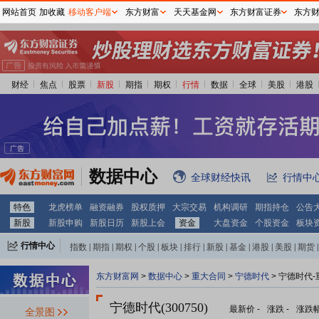
网站首页
加收藏
移动客户端
东方财富
天天基金网
东方财富证券
东方
财经
焦点
股票
新股
期指
期权
行情
数据
全球
美股
港股
数据中心
全球财经快讯
行情中
特色
龙虎榜单
融资融券
股权质押
大宗交易
机构调研
期指持仓
公告
新股
新股申购
新股日历
新股上会
资金
大盘资金
个股资金
板块
行情中心
指数
|
期指
|
期权
|
个股
|
板块
|
排行
|
新股
|
基金
|
港股
|
美股
|
期货
|
外汇
|
黄金
|
自选股
|
自选基金
东方财富网
>
数据中心
>
重大合同
>
宁德时代
> 宁德时代
宁德时代(300750)
最新价
-
涨跌
-
涨跌
全景图