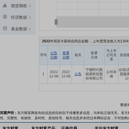
期货期权
经济数据
基金数据
2022
年初至今获得合同总金额-，上年度营业收入为1304
与上市
公告
签署
签署
序号
相关
公司关
其他
日期
日期
主体
系
宁德时代新
众锐(
2022
2022
公司本
1
公告
能源科技股
易服
12-08
12-06
身
份有限公司
公
数据
郑重声明：
东方财富网发布此信息的目的在于传播更多信息，与本站立场无关。东方
性、完整性、有效性、及时性、原创性等。相关信息并未经过本网站证实，不对您构
东方财富
东方财富产品
证券交易
关注东方财富