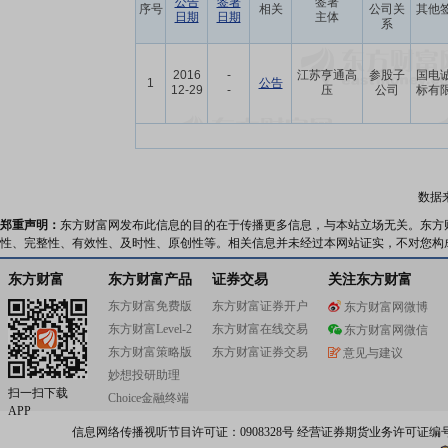
公告
签署
签署
序号
相关
公司关
其他
日期
日期
主体
系
2016
-
江苏亨通高
参股子
国电
1
公告
12-29
-
压
公司
标有
数据
郑重声明：
东方财富网发布此信息的目的在于传播更多信息，与本站立场无关。东方
性、完整性、有效性、及时性、原创性等。相关信息并未经过本网站证实，不对您构
东方财富
东方财富产品
证券交易
关注东方财富
东方财富免费版
东方财富证券开户
东方财富网微博
东方财富Level-2
东方财富在线交易
东方财富网微信
东方财富策略版
东方财富证券交易
意见与建议
妙想投研助理
扫一扫下载
Choice金融终端
APP
信息网络传播视听节目许可证：0908328号 经营证券期货业务许可证编号：91310