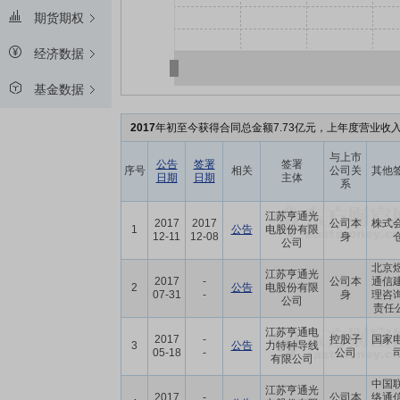
期货期权
经济数据
基金数据
2017
年初至今获得合同总金额7.73亿元，上年度营业收入
与上市
公告
签署
签署
序号
相关
公司关
其他
日期
日期
主体
系
江苏亨通光
2017
2017
公司本
株式
1
公告
电股份有限
12-11
12-08
身
公司
北京
江苏亨通光
2017
-
公司本
通信
2
公告
电股份有限
07-31
-
身
理咨
公司
责任公
江苏亨通电
2017
-
控股子
国家
3
公告
力特种导线
05-18
-
公司
有限公司
中国
江苏亨通光
2017
-
公司本
络通