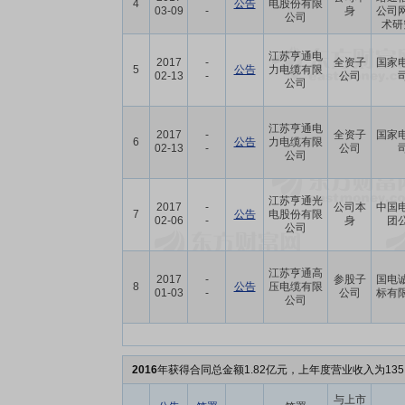
4
公告
电股份有限
03-09
-
身
公司
公司
术研
江苏亨通电
2017
-
全资子
国家
5
公告
力电缆有限
02-13
-
公司
公司
江苏亨通电
2017
-
全资子
国家
6
公告
力电缆有限
02-13
-
公司
公司
江苏亨通光
2017
-
公司本
中国
7
公告
电股份有限
02-06
-
身
团
公司
江苏亨通高
2017
-
参股子
国电
8
公告
压电缆有限
01-03
-
公司
标有
公司
2016
年获得合同总金额1.82亿元，上年度营业收入为135
与上市