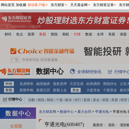
网站首页
加收藏
移动客户端
东方财富
天天基金网
东方财富证券
东方
财经
焦点
股票
新股
期指
期权
行情
数据
全球
美股
港股
数据中心
全球财经快讯
行情中
特色
龙虎榜单
融资融券
股权质押
大宗交易
机构调研
期指持仓
公告
新股
新股申购
新股日历
新股上会
资金
大盘资金
个股资金
板块
行情中心
指数
|
期指
|
期权
|
个股
|
板块
|
排行
|
新股
|
基金
|
港股
|
美股
|
期货
|
外汇
|
黄金
|
自选股
|
自选基金
东方财富网
>
数据中心
>
重大合同
>
亨通光电
> 亨通光电
亨通光电(600487)
最新价
-
涨跌
-
涨跌
全景图