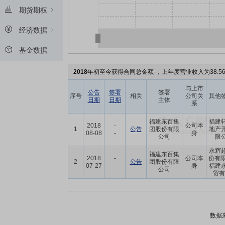
期货期权
经济数据
基金数据
2018
年初至今获得合同总金额-，上年度营业收入为38.5
与上市
公告
签署
签署
序号
相关
公司关
其他
日期
日期
主体
系
福建东百集
福建
2018
-
公司本
1
公告
团股份有限
地产
08-08
-
身
公司
限
永辉
福建东百集
2018
-
公司本
份有限
2
公告
团股份有限
07-27
-
身
福建
公司
贸有限
数据