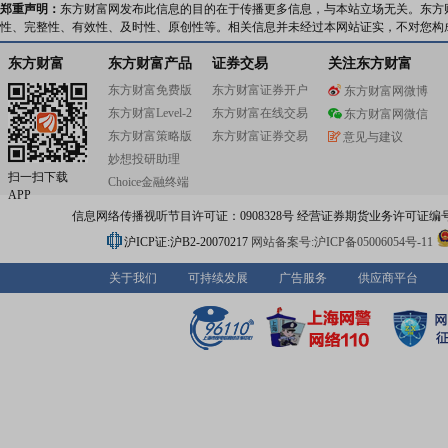
郑重声明：
东方财富网发布此信息的目的在于传播更多信息，与本站立场无关。东方
性、完整性、有效性、及时性、原创性等。相关信息并未经过本网站证实，不对您构
东方财富
东方财富产品
证券交易
关注东方财富
东方财富免费版
东方财富证券开户
东方财富网微博
东方财富Level-2
东方财富在线交易
东方财富网微信
东方财富策略版
东方财富证券交易
意见与建议
妙想投研助理
扫一扫下载
Choice金融终端
APP
信息网络传播视听节目许可证：0908328号 经营证券期货业务许可证编号：91310
沪ICP证:沪B2-20070217
网站备案号:沪ICP备05006054号-11
关于我们
可持续发展
广告服务
供应商平台