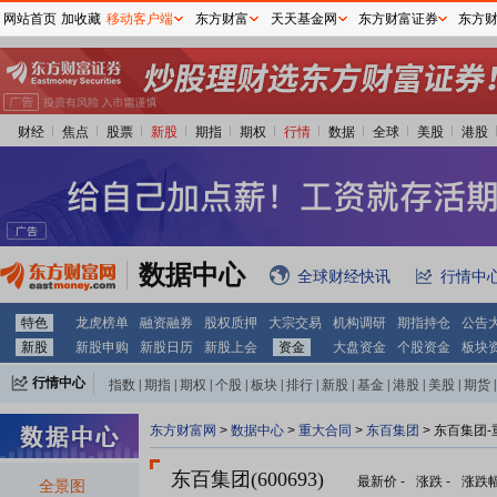
网站首页
加收藏
移动客户端
东方财富
天天基金网
东方财富证券
东方
财经
焦点
股票
新股
期指
期权
行情
数据
全球
美股
港股
数据中心
全球财经快讯
行情中
特色
龙虎榜单
融资融券
股权质押
大宗交易
机构调研
期指持仓
公告
新股
新股申购
新股日历
新股上会
资金
大盘资金
个股资金
板块
行情中心
指数
|
期指
|
期权
|
个股
|
板块
|
排行
|
新股
|
基金
|
港股
|
美股
|
期货
|
外汇
|
黄金
|
自选股
|
自选基金
东方财富网
>
数据中心
>
重大合同
>
东百集团
> 东百集团
东百集团(600693)
最新价
-
涨跌
-
涨跌
全景图