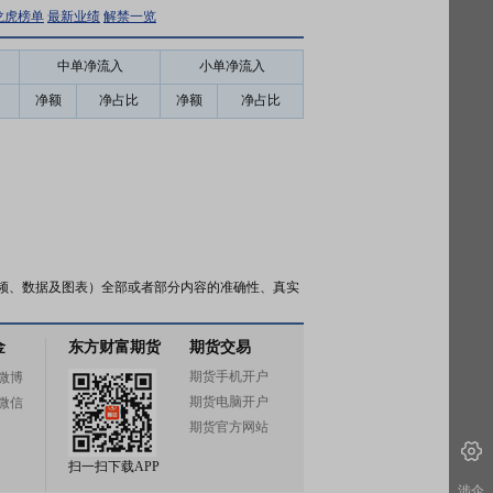
龙虎榜单
最新业绩
解禁一览
中单净流入
小单净流入
净额
净占比
净额
净占比
频、数据及图表）全部或者部分内容的准确性、真实
金
东方财富期货
期货交易
期货手机开户
微博
期货电脑开户
微信
期货官方网站
扫一扫下载APP
涉企