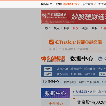
网站首页
加收藏
移动客户端
东方财富
天天
财经
焦点
股票
新股
期指
期权
行
数据中心
特色
龙虎榜单
融资融券
股权质押
大宗
新股
新股申购
新股日历
新股上会
资金
行情中心
指数
|
期指
|
期权
|
个股
|
板块
|
排
东方财富网
>
数据中心
>
龙泉股份(00267
全景图