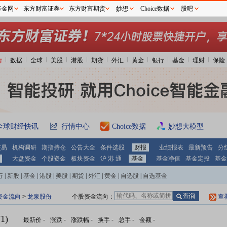
基金网
东方财富证券
东方财富期货
妙想
Choice数据
股吧
情
数据
全球
美股
港股
期货
外汇
黄金
银行
基金
理财
保险
全球财经快讯
行情中心
Choice数据
妙想大模型
交易
机构调研
期指持仓
公告大全
条件选股
财报
业绩报表
最新预告
分
大盘资金
个股资金
板块资金
沪 港 通
基金
基金净值
基金定投
基金
行
|
新股
|
基金
|
港股
|
美股
|
期货
|
外汇
|
黄金
|
自选股
|
自选基金
资金流向
>
龙泉股份
个股资金流向：
查
1)
最新价
-
涨跌
-
涨跌幅
-
换手
-
总手
-
金额
-