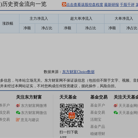
71)历史资金流向一览
点击查看该股控盘程度
最新研报
千股千评
主力净流入
超大单净流入
大单净流入
涨跌幅
净额
净占比
净额
净占比
净额
净占比
数据来源：
东方财富Choice数据
多信息，与本站立场无关。东方财富网不保证该信息（包括但不限于文字、视频、音
并未经过本网站证实，不对您构成任何投资建议，据此操作，风险自担。
关注东方财富
天天基金
基金交易
关注天天基
券开户
基金开户
东方财富网微博
天天基金网
线交易
基金交易
东方财富网微信
天天基金网
券交易
活期宝
意见与建议
基金产品
扫一扫下载
稳健理财
APP