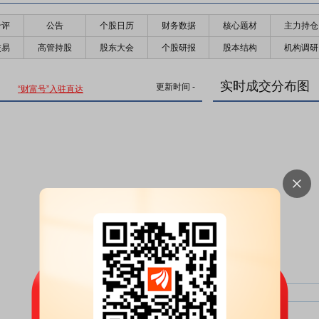
千评
公告
个股日历
财务数据
核心题材
主力持仓
交易
高管持股
股东大会
个股研报
股本结构
机构调研
实时成交分布图
更新时间
-
“财富号”入驻直达
主力净比：
类型
超大单净比：
超大单