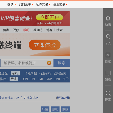
登录
我的菜单
证券交易
基金交易
动态
债券
视频
股吧
基金吧
博客
搜索
个人
自选
0
红送配
研报
个股研报
行业研报
盈利预测
排行
经济
CPI
PPI
PMI
GDP
LPR
房价
消息
看资金流向排名
主力流入排名
[
帮助说明
]
搜索
行情
股吧
数据