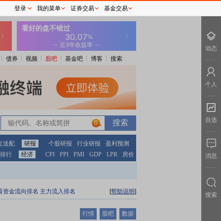
登录
我的菜单
证券交易
基金交易
动态
债券
视频
股吧
基金吧
博客
搜索
个人
自选
0
红送配
研报
个股研报
行业研报
盈利预测
排行
经济
CPI
PPI
PMI
GDP
LPR
房价
消息
看资金流向排名
主力流入排名
[
帮助说明
]
搜索
行情
股吧
数据