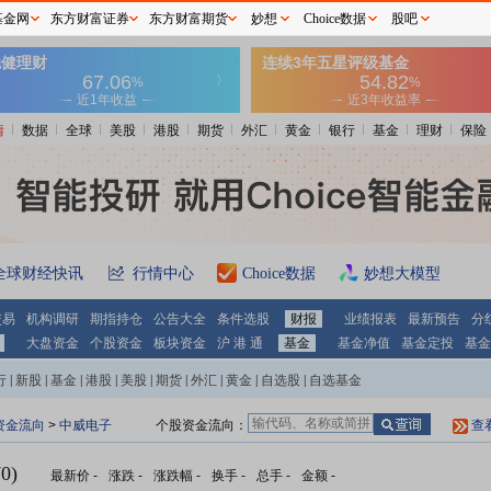
基金网
东方财富证券
东方财富期货
妙想
Choice数据
股吧
情
数据
全球
美股
港股
期货
外汇
黄金
银行
基金
理财
保险
全球财经快讯
行情中心
Choice数据
妙想大模型
交易
机构调研
期指持仓
公告大全
条件选股
财报
业绩报表
最新预告
分
大盘资金
个股资金
板块资金
沪 港 通
基金
基金净值
基金定投
基金
行
|
新股
|
基金
|
港股
|
美股
|
期货
|
外汇
|
黄金
|
自选股
|
自选基金
资金流向
>
中威电子
个股资金流向：
查
0)
最新价
-
涨跌
-
涨跌幅
-
换手
-
总手
-
金额
-