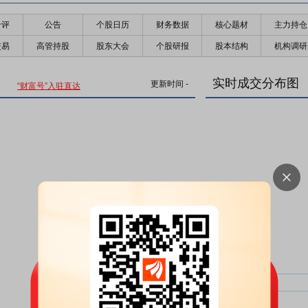
千评
公告
个股日历
财务数据
核心题材
主力持仓
交易
高管持股
股东大会
个股研报
股本结构
机构调研
实时成交分布图
更新时间
-
“财富号”入驻直达
主力净比：
类型
超大单净比：
超大单