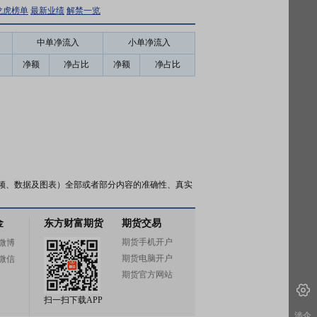
龙虎榜单
最新业绩
解禁一览
中单净流入
小单净流入
净额
净占比
净额
净占比
频、数据及图表）全部或者部分内容的准确性、真实
金
东方财富期货
期货交易
期货手机开户
微博
期货电脑开户
微信
期货官方网站
扫一扫下载APP
涉企