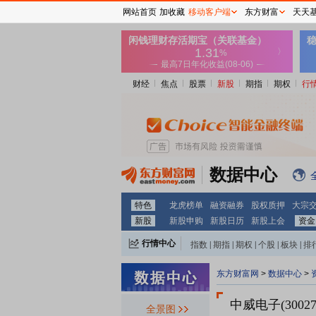
网站首页
加收藏
移动客户端
东方财富
天天
财经
焦点
股票
新股
期指
期权
行
数据中心
特色
龙虎榜单
融资融券
股权质押
大宗
新股
新股申购
新股日历
新股上会
资金
行情中心
指数
|
期指
|
期权
|
个股
|
板块
|
排
东方财富网
>
数据中心
>
中威电子(30027
全景图