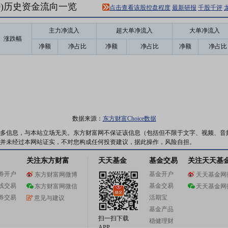
70)历史资金流向一览
点击查看该股控盘程度
最新研报
千股千评
主力净流入
超大单净流入
大单净流入
涨跌幅
净额
净占比
净额
净占比
净额
净占比
数据来源：
东方财富Choice数据
多信息，与本站立场无关。东方财富网不保证该信息（包括但不限于文字、视频、音
并未经过本网站证实，不对您构成任何投资建议，据此操作，风险自担。
关注东方财富
天天基金
基金交易
关注天天基
券开户
基金开户
东方财富网微博
天天基金网
线交易
基金交易
东方财富网微信
天天基金网
券交易
活期宝
意见与建议
基金产品
扫一扫下载
稳健理财
APP