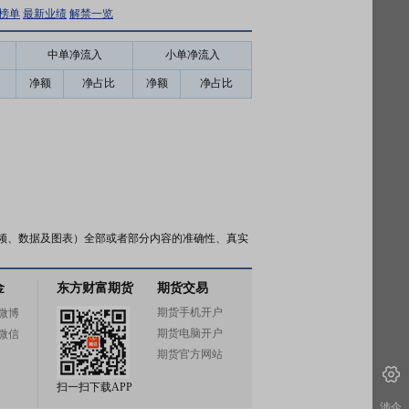
榜单
最新业绩
解禁一览
中单净流入
小单净流入
净额
净占比
净额
净占比
频、数据及图表）全部或者部分内容的准确性、真实
金
东方财富期货
期货交易
期货手机开户
微博
期货电脑开户
微信
期货官方网站
扫一扫下载APP
涉企