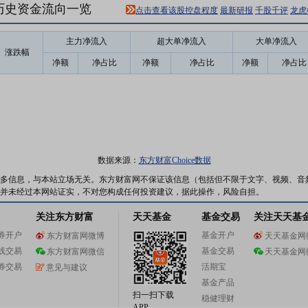
6)历史资金流向一览
点击查看该股控盘程度
最新研报
千股千评
龙虎
主力净流入
超大单净流入
大单净流入
涨跌幅
净额
净占比
净额
净占比
净额
净占比
数据来源：
东方财富Choice数据
多信息，与本站立场无关。东方财富网不保证该信息（包括但不限于文字、视频、音
并未经过本网站证实，不对您构成任何投资建议，据此操作，风险自担。
关注东方财富
天天基金
基金交易
关注天天基
券开户
基金开户
东方财富网微博
天天基金网
线交易
基金交易
东方财富网微信
天天基金网
券交易
活期宝
意见与建议
基金产品
扫一扫下载
稳健理财
APP