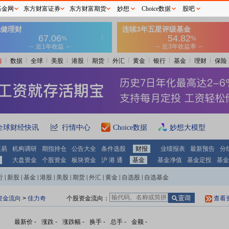
基金网
东方财富证券
东方财富期货
妙想
Choice数据
股吧
情
数据
全球
美股
港股
期货
外汇
黄金
银行
基金
理财
保险
全球财经快讯
行情中心
Choice数据
妙想大模型
交易
机构调研
期指持仓
公告大全
条件选股
财报
业绩报表
最新预告
分
大盘资金
个股资金
板块资金
沪 港 通
基金
基金净值
基金定投
基金
行
|
新股
|
基金
|
港股
|
美股
|
期货
|
外汇
|
黄金
|
自选股
|
自选基金
资金流向
>
佳力奇
个股资金流向：
查看
最新价
-
涨跌
-
涨跌幅
-
换手
-
总手
-
金额
-