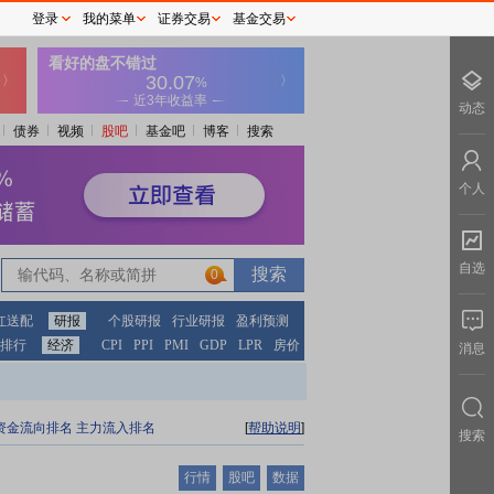
登录
我的菜单
证券交易
基金交易
动态
债券
视频
股吧
基金吧
博客
搜索
个人
自选
0
红送配
研报
个股研报
行业研报
盈利预测
排行
经济
CPI
PPI
PMI
GDP
LPR
房价
消息
资金流向排名
主力流入排名
[
帮助说明
]
搜索
行情
股吧
数据