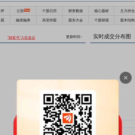
千评
公告
个股日历
财务数据
核心题材
主力持仓
交易
融资融券
高管持股
股东大会
个股研报
股本结构
实时成交分布图
更新时间
-
“财富号”入驻直达
主力净比：
类型
超大单净比：
超大单