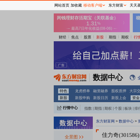
网站首页
加收藏
移动客户端
东方财富
天天
财经
焦点
股票
新股
期指
期权
行
数据中心
特色
龙虎榜单
融资融券
股权质押
大宗
新股
新股申购
新股日历
新股上会
资金
行情中心
指数
|
期指
|
期权
|
个股
|
板块
|
排
东方财富网
>
数据中心
>
佳力奇(301586)
全景图