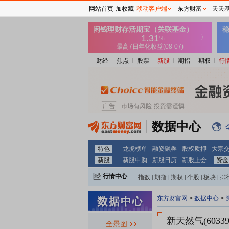
网站首页
加收藏
移动客户端
东方财富
天天
财经
焦点
股票
新股
期指
期权
行
数据中心
特色
龙虎榜单
融资融券
股权质押
大宗
新股
新股申购
新股日历
新股上会
资金
行情中心
指数
|
期指
|
期权
|
个股
|
板块
|
排
东方财富网
>
数据中心
>
新天然气(60339
全景图