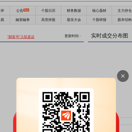
千评
公告
个股日历
财务数据
核心题材
主力持仓
交易
融资融券
高管持股
股东大会
个股研报
股本结构
实时成交分布图
更新时间
-
“财富号”入驻直达
主力净比：
类型
超大单净比：
超大单