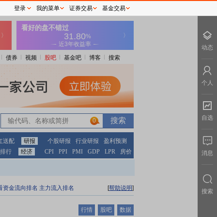
登录
我的菜单
证券交易
基金交易
动态
债券
视频
股吧
基金吧
博客
搜索
个人
自选
0
红送配
研报
个股研报
行业研报
盈利预测
排行
经济
CPI
PPI
PMI
GDP
LPR
房价
消息
看资金流向排名
主力流入排名
[
帮助说明
]
搜索
行情
股吧
数据