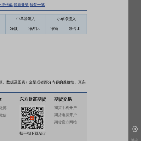
龙虎榜单
最新业绩
解禁一览
中单净流入
小单净流入
净额
净占比
净额
净占比
频、数据及图表）全部或者部分内容的准确性、真实
金
东方财富期货
期货交易
期货手机开户
微博
期货电脑开户
微信
期货官方网站
扫一扫下载APP
涉企