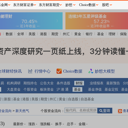
基金网
东方财富证券
东方财富期货
妙想
Choice数据
股吧
情
数据
全球
美股
港股
期货
外汇
黄金
银行
基金
理财
保险
全球财经快讯
行情中心
Choice数据
妙想大模型
交易
机构调研
期指持仓
公告大全
条件选股
财报
业绩报表
最新预告
分
大盘资金
个股资金
板块资金
沪 港 通
基金
基金净值
基金定投
基金
行
|
新股
|
基金
|
港股
|
美股
|
期货
|
外汇
|
黄金
|
自选股
|
自选基金
资金流向
>
新天然气
个股资金流向：
查
3)
最新价
-
涨跌
-
涨跌幅
-
换手
-
总手
-
金额
-