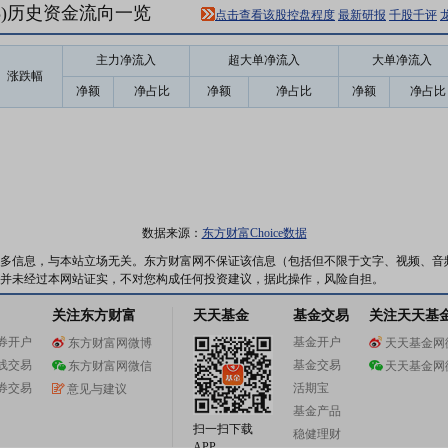
93)历史资金流向一览
点击查看该股控盘程度
最新研报
千股千评
主力净流入
超大单净流入
大单净流入
涨跌幅
净额
净占比
净额
净占比
净额
净占比
数据来源：
东方财富Choice数据
多信息，与本站立场无关。东方财富网不保证该信息（包括但不限于文字、视频、音
并未经过本网站证实，不对您构成任何投资建议，据此操作，风险自担。
关注东方财富
天天基金
基金交易
关注天天基
券开户
基金开户
东方财富网微博
天天基金网
线交易
基金交易
东方财富网微信
天天基金网
券交易
活期宝
意见与建议
基金产品
扫一扫下载
稳健理财
APP