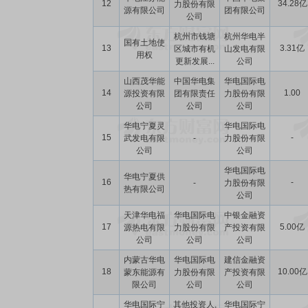
12
34.28亿
力股份有限
源有限公司
团有限公司
公司
杭州市钱塘
杭州华电半
国有土地使
13
3.31亿
区城市有机
山发电有限
用权
更新发展...
公司
山西茂华能
中国华电集
华电国际电
14
1.00
源投资有限
团有限责任
力股份有限
公司
公司
公司
华电宁夏灵
华电国际电
15
-
武发电有限
-
力股份有限
公司
公司
华电国际电
华电宁夏供
16
-
-
力股份有限
热有限公司
公司
天津华电福
华电国际电
中银金融资
17
5.00亿
源热电有限
力股份有限
产投资有限
公司
公司
公司
内蒙古华电
华电国际电
建信金融资
18
10.00亿
蒙东能源有
力股份有限
产投资有限
限公司
公司
公司
华电国际宁
其他投资人,
华电国际宁