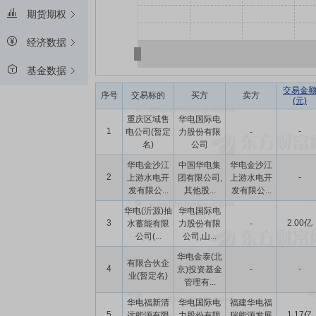
期货期权
经济数据
基金数据
交易金
序号
交易标的
买方
卖方
(元)
重庆区域售
华电国际电
1
-
电公司(暂定
力股份有限
-
名)
公司
华电金沙江
中国华电集
华电金沙江
2
-
上游水电开
团有限公司,
上游水电开
发有限公...
其他股...
发有限公...
华电(沂源)抽
华电国际电
3
2.00亿
水蓄能有限
力股份有限
-
公司(...
公司,山...
华电金泰(北
有限合伙企
4
-
京)投资基金
-
业(暂定名)
管理有...
华电福新清
华电国际电
福建华电福
5
1.17亿
远能源有限
力股份有限
瑞能源发展