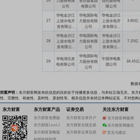
26
-
力股份有限
资控股集团
信托股份有
公司
有限公司
限公司
华电金沙江
华电国际电
华电金沙江
27
3.80亿
上游水电开
力股份有限
上游水电开
发有限公...
公司
发有限公...
华电金沙江
华电国际电
华电金沙江
28
7.20亿
上游水电开
力股份有限
上游水电开
发有限公...
公司
发有限公...
华电国际电
华电湖北发
中国华电集
29
38.45亿
力股份有限
电有限公司
团公司
公司
数据
郑重声明：
东方财富网发布此信息的目的在于传播更多信息，与本站立场无关。东方
性、完整性、有效性、及时性、原创性等。相关信息并未经过本网站证实，不对您构
东方财富
东方财富产品
证券交易
关注东方财富
东方财富免费版
东方财富证券开户
东方财富网微博
东方财富Level-2
东方财富在线交易
东方财富网微信
东方财富策略版
东方财富证券交易
意见与建议
妙想投研助理