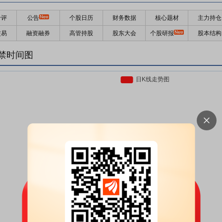
千评
公告
个股日历
财务数据
核心题材
主力持仓
交易
融资融券
高管持股
股东大会
个股研报
股本结构
禁时间图