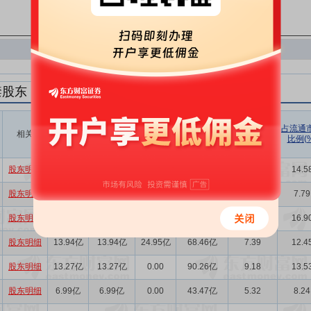
禁股东
解禁数量
实际解禁数
未解禁数
实际解禁市值
占总市值比
占流通
相关
(股)
量(股)
(元)
例(%)
比例(%
量(股)
股东明细
24.95亿
24.95亿
0.00
99.55亿
11.19
14.5
股东明细
11.39亿
11.39亿
24.95亿
44.42亿
5.11
7.79
股东明细
22.78亿
22.78亿
36.34亿
108.66亿
10.22
16.9
股东明细
13.94亿
13.94亿
24.95亿
68.46亿
7.39
12.4
股东明细
13.27亿
13.27亿
0.00
90.26亿
9.18
13.5
股东明细
6.99亿
6.99亿
0.00
43.47亿
5.32
8.24