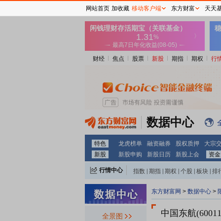
网站首页
加收藏
移动客户端
东方财富
天天
财经
焦点
股票
新股
期指
期权
行
数据中心
特色
龙虎榜单
融资融券
股权质押
大宗
新股
新股申购
新股日历
新股上会
资金
行情中心
指数
|
期指
|
期权
|
个股
|
板块
|
排
东方财富网
>
数据中心
>
中国东航(60011
全景图