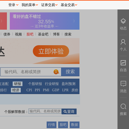
登录
我的菜单
证券交易
基金交易
动态
债券
视频
股吧
基金吧
博客
搜索
个人
自选
1
红送配
研报
个股研报
行业研报
盈利预测
排行
经济
CPI
PPI
PMI
GDP
LPR
房价
消息
个股解禁数据：
搜索
行情
股吧
数据