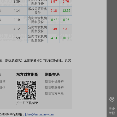
3.39
8.97
6.76
配售股份
股权分置限售
2
4.14
2.18
-12.35
股份
定向增发机构
6
4.19
-0.48
-0.96
配售股份
定向增发机构
4.12
0.49
6.31
配售股份
定向增发机构
1
6.59
-4.51
-10.30
配售股份
频、数据及图表）全部或者部分内容的准确性、真实
金
东方财富期货
期货交易
期货手机开户
微博
期货电脑开户
微信
期货官方网站
扫一扫下载APP
涉企
举报
78686 举报邮箱：
jubao@eastmoney.com