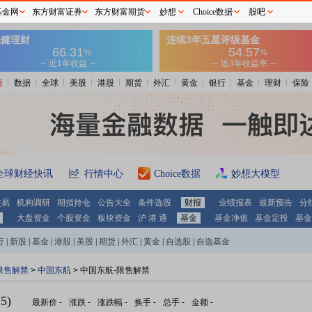
基金网
东方财富证券
东方财富期货
妙想
Choice数据
股吧
情
数据
全球
美股
港股
期货
外汇
黄金
银行
基金
理财
保险
全球财经快讯
行情中心
Choice数据
妙想大模型
交易
机构调研
期指持仓
公告大全
条件选股
财报
业绩报表
最新预告
分
大盘资金
个股资金
板块资金
沪 港 通
基金
基金净值
基金定投
基金
行
|
新股
|
基金
|
港股
|
美股
|
期货
|
外汇
|
黄金
|
自选股
|
自选基金
限售解禁
>
中国东航
> 中国东航-限售解禁
5)
最新价
-
涨跌
-
涨跌幅
-
换手
-
总手
-
金额
-