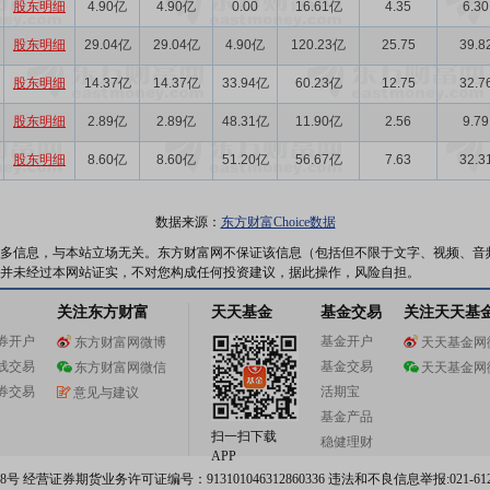
股东明细
4.90亿
4.90亿
0.00
16.61亿
4.35
6.30
股东明细
29.04亿
29.04亿
4.90亿
120.23亿
25.75
39.8
股东明细
14.37亿
14.37亿
33.94亿
60.23亿
12.75
32.7
股东明细
2.89亿
2.89亿
48.31亿
11.90亿
2.56
9.79
股东明细
8.60亿
8.60亿
51.20亿
56.67亿
7.63
32.3
数据来源：
东方财富Choice数据
多信息，与本站立场无关。东方财富网不保证该信息（包括但不限于文字、视频、音
并未经过本网站证实，不对您构成任何投资建议，据此操作，风险自担。
关注东方财富
天天基金
基金交易
关注天天基
券开户
基金开户
东方财富网微博
天天基金网
线交易
基金交易
东方财富网微信
天天基金网
券交易
活期宝
意见与建议
基金产品
扫一扫下载
稳健理财
APP
 经营证券期货业务许可证编号：913101046312860336 违法和不良信息举报:021-612