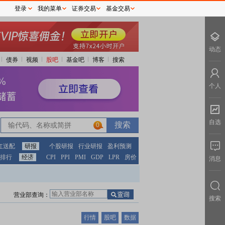
登录
我的菜单
证券交易
基金交易
动态
债券
视频
股吧
基金吧
博客
搜索
个人
自选
0
红送配
研报
个股研报
行业研报
盈利预测
排行
经济
CPI
PPI
PMI
GDP
LPR
房价
消息
营业部查询：
搜索
行情
股吧
数据