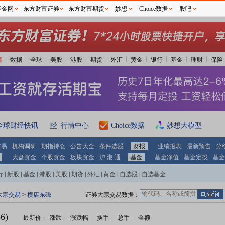
基金网
东方财富证券
东方财富期货
妙想
Choice数据
股吧
情
数据
全球
美股
港股
期货
外汇
黄金
银行
基金
理财
保险
全球财经快讯
行情中心
Choice数据
妙想大模型
交易
机构调研
期指持仓
公告大全
条件选股
财报
业绩报表
最新预告
分
大盘资金
个股资金
板块资金
沪 港 通
基金
基金净值
基金定投
基金
行
|
新股
|
基金
|
港股
|
美股
|
期货
|
外汇
|
黄金
|
自选股
|
自选基金
大宗交易
>
横店东磁
证券大宗交易数据：
6)
最新价
-
涨跌
-
涨跌幅
-
换手
-
总手
-
金额
-