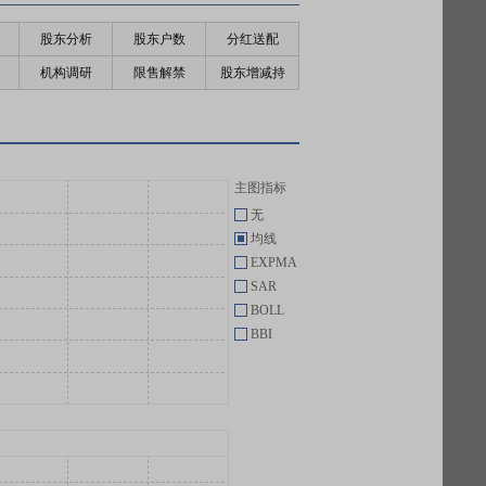
股东分析
股东户数
分红送配
机构调研
限售解禁
股东增减持
主图指标
无
均线
EXPMA
SAR
BOLL
BBI