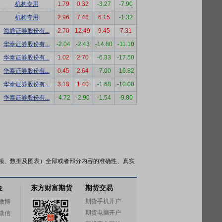
机构专用
1.79
0.32
-3.27
-7.90
机构专用
2.96
7.46
6.15
-1.32
海通证券股份有...
2.70
12.49
9.45
7.31
华泰证券股份有...
-2.04
-2.43
-14.80
-11.10
华泰证券股份有...
1.02
2.70
-6.33
-17.50
华泰证券股份有...
0.45
2.64
-7.00
-16.82
华泰证券股份有...
3.18
1.40
-1.68
-10.00
华泰证券股份有...
-4.72
-2.90
-1.54
-9.80
频、数据及图表）全部或者部分内容的准确性、真实
金
东方财富期货
期货交易
期货手机开户
微博
期货电脑开户
微信