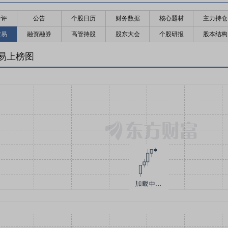
千评
公告
个股日历
财务数据
核心题材
主力持仓
交易
融资融券
高管持股
股东大会
个股研报
股本结构
易上榜图