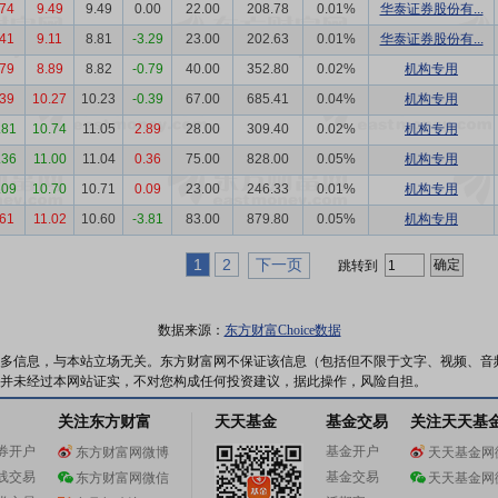
.74
9.49
9.49
0.00
22.00
208.78
0.01%
华泰证券股份有...
.41
9.11
8.81
-3.29
23.00
202.63
0.01%
华泰证券股份有...
.79
8.89
8.82
-0.79
40.00
352.80
0.02%
机构专用
.39
10.27
10.23
-0.39
67.00
685.41
0.04%
机构专用
.81
10.74
11.05
2.89
28.00
309.40
0.02%
机构专用
.36
11.00
11.04
0.36
75.00
828.00
0.05%
机构专用
.09
10.70
10.71
0.09
23.00
246.33
0.01%
机构专用
.61
11.02
10.60
-3.81
83.00
879.80
0.05%
机构专用
1
2
下一页
跳转到
数据来源：
东方财富Choice数据
多信息，与本站立场无关。东方财富网不保证该信息（包括但不限于文字、视频、音
并未经过本网站证实，不对您构成任何投资建议，据此操作，风险自担。
关注东方财富
天天基金
基金交易
关注天天基
券开户
基金开户
东方财富网微博
天天基金网
线交易
基金交易
东方财富网微信
天天基金网