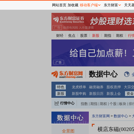
网站首页
加收藏
移动客户端
东方财富
天天
财经
焦点
股票
新股
期指
期权
行
数据中心
特色
龙虎榜单
融资融券
股权质押
大宗
新股
新股申购
新股日历
新股上会
资金
行情中心
指数
|
期指
|
期权
|
个股
|
板块
|
排
东方财富网
>
数据中心
>
横店东磁(00205
全景图