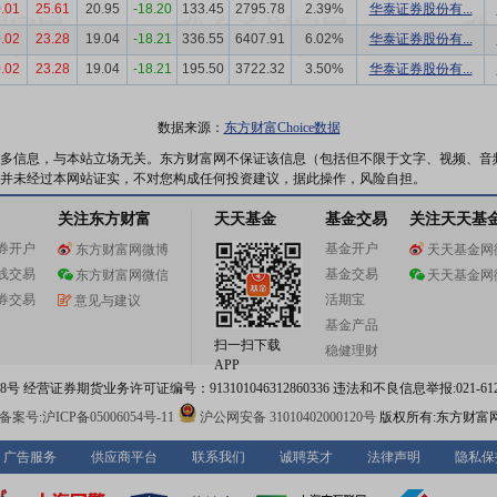
.01
25.61
20.95
-18.20
133.45
2795.78
2.39%
华泰证券股份有...
.02
23.28
19.04
-18.21
336.55
6407.91
6.02%
华泰证券股份有...
.02
23.28
19.04
-18.21
195.50
3722.32
3.50%
华泰证券股份有...
数据来源：
东方财富Choice数据
多信息，与本站立场无关。东方财富网不保证该信息（包括但不限于文字、视频、音
并未经过本网站证实，不对您构成任何投资建议，据此操作，风险自担。
关注东方财富
天天基金
基金交易
关注天天基
券开户
基金开户
东方财富网微博
天天基金网
线交易
基金交易
东方财富网微信
天天基金网
券交易
活期宝
意见与建议
基金产品
扫一扫下载
稳健理财
APP
 经营证券期货业务许可证编号：913101046312860336 违法和不良信息举报:021-612
案号:沪ICP备05006054号-11
沪公网安备 31010402000120号
版权所有:东方财富
广告服务
供应商平台
联系我们
诚聘英才
法律声明
隐私保