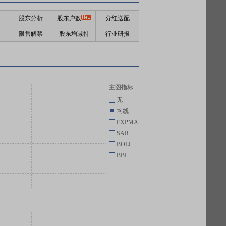
股东分析
股东户数
分红送配
限售解禁
股东增减持
行业研报
主图指标
无
均线
EXPMA
SAR
BOLL
BBI