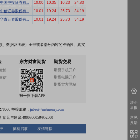
中国中投证券有...
10.00
10.35
10.23
24.83
中信证券股份有...
10.01
19.24
25.73
34.19
华泰证券股份有...
10.01
19.24
25.73
34.19
频、数据及图表）全部或者部分内容的准确性、真实
金
东方财富期货
期货交易
期货手机开户
微博
期货电脑开户
微信
期货官方网站
扫一扫下载APP
涉企
举报
78686 举报邮箱：
jubao@eastmoney.com
网
意见与建议:4000300059/952500
意见
反馈
护
征稿启事
友情链接