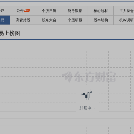
千评
公告
个股日历
财务数据
核心题材
主力持仓
交易
高管持股
股东大会
个股研报
股本结构
机构调研
易上榜图