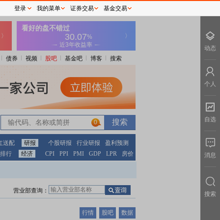
登录
我的菜单
证券交易
基金交易
动态
债券
视频
股吧
基金吧
博客
搜索
个人
自选
0
红送配
研报
个股研报
行业研报
盈利预测
排行
经济
CPI
PPI
PMI
GDP
LPR
房价
消息
营业部查询：
搜索
行情
股吧
数据