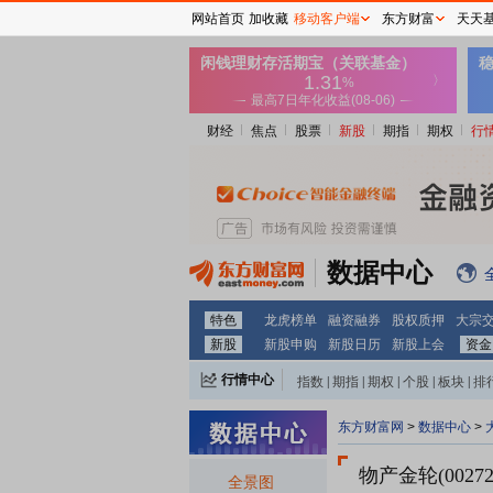
网站首页
加收藏
移动客户端
东方财富
天天
财经
焦点
股票
新股
期指
期权
行
数据中心
特色
龙虎榜单
融资融券
股权质押
大宗
新股
新股申购
新股日历
新股上会
资金
行情中心
指数
|
期指
|
期权
|
个股
|
板块
|
排
东方财富网
>
数据中心
>
物产金轮(00272
全景图