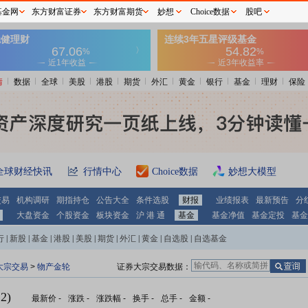
基金网
东方财富证券
东方财富期货
妙想
Choice数据
股吧
情
数据
全球
美股
港股
期货
外汇
黄金
银行
基金
理财
保险
全球财经快讯
行情中心
Choice数据
妙想大模型
交易
机构调研
期指持仓
公告大全
条件选股
财报
业绩报表
最新预告
分
大盘资金
个股资金
板块资金
沪 港 通
基金
基金净值
基金定投
基金
行
|
新股
|
基金
|
港股
|
美股
|
期货
|
外汇
|
黄金
|
自选股
|
自选基金
大宗交易
>
物产金轮
证券大宗交易数据：
2)
最新价
-
涨跌
-
涨跌幅
-
换手
-
总手
-
金额
-