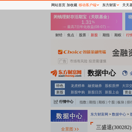
网站首页
加收藏
移动客户端
东方财富
天天
财经
焦点
股票
新股
期指
期权
行
数据中心
特色
龙虎榜单
融资融券
股权质押
大宗
新股
新股申购
新股日历
新股上会
资金
行情中心
指数
|
期指
|
期权
|
个股
|
板块
|
排
东方财富网
>
数据中心
>
三盛退(300282)
全景图