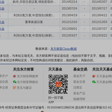
大会
购并,关联交易议案,增发新股的...
2014/02/14
-
2014/02/07
大会
-
2013/07/24
-
2013/07/17
会
利润分配方案,年度报告(摘要)...
2013/04/19
-
2013/04/12
大会
董事换届议案
2012/12/10
-
2012/12/03
大会
-
2012/08/01
-
2012/07/27
会
利润分配方案,年度报告(摘要)...
2012/03/27
-
2012/03/22
数据来源：
东方财富Choice数据
多信息，与本站立场无关。东方财富网不保证该信息（包括但不限于文字、视频、音
并未经过本网站证实，不对您构成任何投资建议，据此操作，风险自担。
关注东方财富
天天基金
基金交易
关注天天基
券开户
基金开户
东方财富网微博
天天基金网
线交易
基金交易
东方财富网微信
天天基金网
券交易
活期宝
意见与建议
基金产品
扫一扫下载
稳健理财
APP
 经营证券期货业务许可证编号：913101046312860336 违法和不良信息举报:021-612