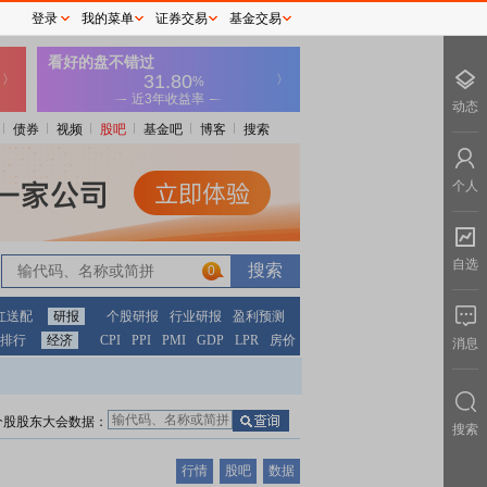
登录
我的菜单
证券交易
基金交易
动态
债券
视频
股吧
基金吧
博客
搜索
个人
自选
0
红送配
研报
个股研报
行业研报
盈利预测
排行
经济
CPI
PPI
PMI
GDP
LPR
房价
消息
个股股东大会数据：
搜索
行情
股吧
数据