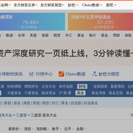
基金网
东方财富证券
东方财富期货
妙想
Choice数据
股吧
情
数据
全球
美股
港股
期货
外汇
黄金
银行
基金
理财
保险
全球财经快讯
行情中心
Choice数据
妙想大模型
交易
机构调研
期指持仓
公告大全
条件选股
财报
业绩报表
最新预告
分
大盘资金
个股资金
板块资金
沪 港 通
基金
基金净值
基金定投
基金
行
|
新股
|
基金
|
港股
|
美股
|
期货
|
外汇
|
黄金
|
自选股
|
自选基金
股东大会
>
三盛退
>
三盛退-股东大会
最新价
-
涨跌
-
涨跌幅
-
换手
-
总手
-
金额
-