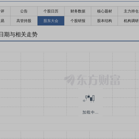
千评
公告
个股日历
财务数据
核心题材
主力持仓
交易
高管持股
股东大会
个股研报
股本结构
机构调研
日期与相关走势