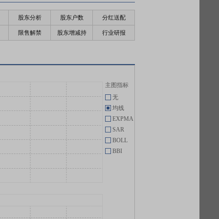
股东分析
股东户数
分红送配
限售解禁
股东增减持
行业研报
主图指标
无
均线
EXPMA
SAR
BOLL
BBI