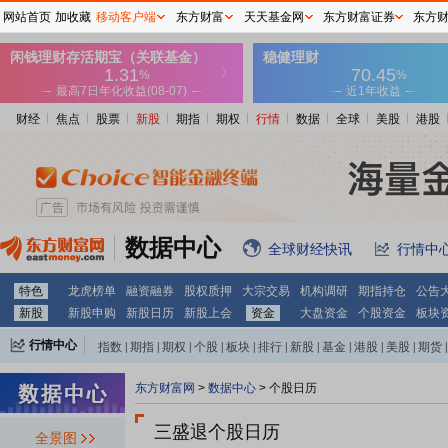
网站首页
加收藏
移动客户端
东方财富
天天基金网
东方财富证券
东方
财经
焦点
股票
新股
期指
期权
行情
数据
全球
美股
港股
数据中心
全球财经快讯
行情中
特色
龙虎榜单
融资融券
股权质押
大宗交易
机构调研
期指持仓
公告
新股
新股申购
新股日历
新股上会
资金
大盘资金
个股资金
板块
行情中心
指数
|
期指
|
期权
|
个股
|
板块
|
排行
|
新股
|
基金
|
港股
|
美股
|
期货
|
外汇
|
黄金
|
自选股
|
自选基金
东方财富网
>
数据中心
>
个股日历
三盛退个股日历
全景图