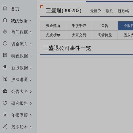
首页
三盛退(300282)
最新价
-
涨跌
-
涨跌幅
-
我的数据
资金流向
千股千评
公告
个股
热门数据
龙虎榜单
大宗交易
高管持股
股东
资金流向
三盛退公司事件一览
特色数据
新股数据
沪深港通
公告大全
研究报告
年报季报
股东股本