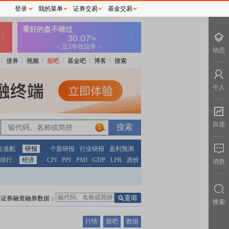
登录
我的菜单
证券交易
基金交易
动态
债券
视频
股吧
基金吧
博客
搜索
个人
自选
1
红送配
研报
个股研报
行业研报
盈利预测
排行
经济
CPI
PPI
PMI
GDP
LPR
房价
消息
证券融资融券数据：
搜索
行情
股吧
数据