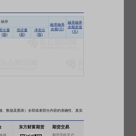
融券
融资融券
融资融券
余额差值
余额(元)
卖出量
偿还量
净卖出
(元)
(股)
(股)
(股)
频、数据及图表）全部或者部分内容的准确性、真实
金
东方财富期货
期货交易
期货手机开户
微博