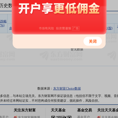
历史数据(
1
日)
融资
涨跌幅
(%)
余额占流
买入额
偿还额
净买入
余额(元)
余额(元)
余量(股)
通市值比
(元)
(元)
(元)
暂无数据
数据来源：
东方财富Choice数据
多信息，与本站立场无关。东方财富网不保证该信息（包括但不限于文字、视频、音
并未经过本网站证实，不对您构成任何投资建议，据此操作，风险自担。
关注东方财富
天天基金
基金交易
关注天天基
券开户
基金开户
东方财富网微博
天天基金网