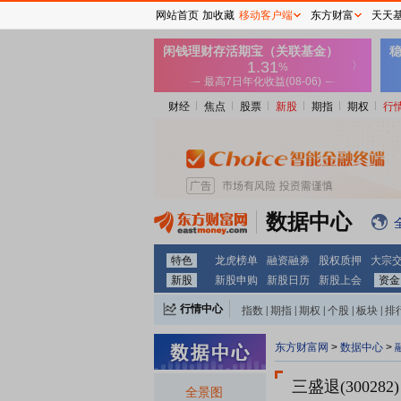
网站首页
加收藏
移动客户端
东方财富
天天
财经
焦点
股票
新股
期指
期权
行
数据中心
特色
龙虎榜单
融资融券
股权质押
大宗
新股
新股申购
新股日历
新股上会
资金
行情中心
指数
|
期指
|
期权
|
个股
|
板块
|
排
东方财富网
>
数据中心
>
三盛退(300282)
全景图