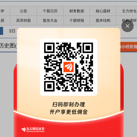
千评
公告
个股日历
财务数据
核心题材
主力持仓
交易
高管持股
股东大会
个股研报
股本结构
机构调研
3日
5日
10日
历史图(
1
日)