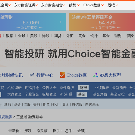
基金网
东方财富证券
东方财富期货
妙想
Choice数据
股吧
情
数据
全球
美股
港股
期货
外汇
黄金
银行
基金
理财
保险
全球财经快讯
行情中心
Choice数据
妙想大模型
交易
机构调研
期指持仓
公告大全
条件选股
财报
业绩报表
最新预告
分
大盘资金
个股资金
板块资金
沪 港 通
基金
基金净值
基金定投
基金
行
|
新股
|
基金
|
港股
|
美股
|
期货
|
外汇
|
黄金
|
自选股
|
自选基金
融资融券
>
三盛退-融资融券
最新价
-
涨跌
-
涨跌幅
-
换手
-
总手
-
金额
-