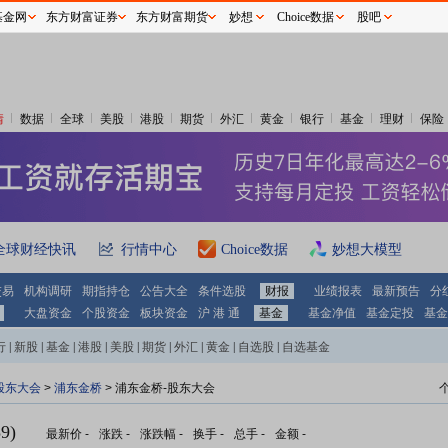
基金网
东方财富证券
东方财富期货
妙想
Choice数据
股吧
情
数据
全球
美股
港股
期货
外汇
黄金
银行
基金
理财
保险
全球财经快讯
行情中心
Choice数据
妙想大模型
交易
机构调研
期指持仓
公告大全
条件选股
财报
业绩报表
最新预告
分
大盘资金
个股资金
板块资金
沪 港 通
基金
基金净值
基金定投
基金
行
|
新股
|
基金
|
港股
|
美股
|
期货
|
外汇
|
黄金
|
自选股
|
自选基金
股东大会
>
浦东金桥
>
浦东金桥-股东大会
9)
最新价
-
涨跌
-
涨跌幅
-
换手
-
总手
-
金额
-