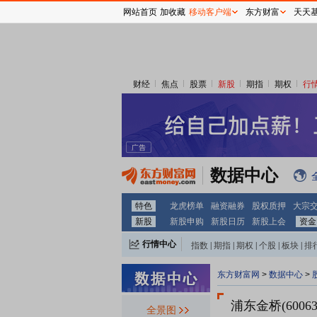
网站首页
加收藏
移动客户端
东方财富
天天
财经
焦点
股票
新股
期指
期权
行
数据中心
特色
龙虎榜单
融资融券
股权质押
大宗
新股
新股申购
新股日历
新股上会
资金
行情中心
指数
|
期指
|
期权
|
个股
|
板块
|
排
东方财富网
>
数据中心
>
浦东金桥(60063
全景图