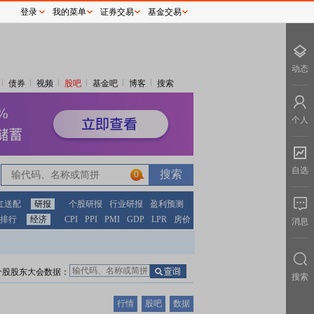
登录
我的菜单
证券交易
基金交易
动态
债券
视频
股吧
基金吧
博客
搜索
个人
自选
0
红送配
研报
个股研报
行业研报
盈利预测
排行
经济
CPI
PPI
PMI
GDP
LPR
房价
消息
个股股东大会数据：
搜索
行情
股吧
数据