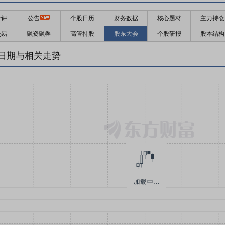
千评
公告
个股日历
财务数据
核心题材
主力持仓
交易
融资融券
高管持股
股东大会
个股研报
股本结构
日期与相关走势