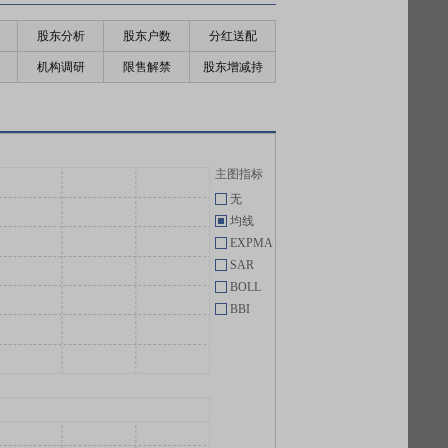
股东分析
股东户数
分红送配
机构调研
限售解禁
股东增减持
主图指标
无
均线
EXPMA
SAR
BOLL
BBI