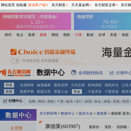
网站首页
加收藏
移动客户端
东方财富
天天基金网
东方财富证券
东方
财经
焦点
股票
新股
期指
期权
行情
数据
全球
美股
港股
数据中心
全球财经快讯
行情中
特色
龙虎榜单
融资融券
股权质押
大宗交易
机构调研
期指持仓
公告
新股
新股申购
新股日历
新股上会
资金
大盘资金
个股资金
板块
行情中心
指数
|
期指
|
期权
|
个股
|
板块
|
排行
|
新股
|
基金
|
港股
|
美股
|
期货
|
外汇
|
黄金
|
自选股
|
自选基金
东方财富网
>
数据中心
>
股东大会
>
康德莱
>
康德莱-股东
康德莱(603987)
最新价
-
涨跌
-
涨跌幅
-
全景图