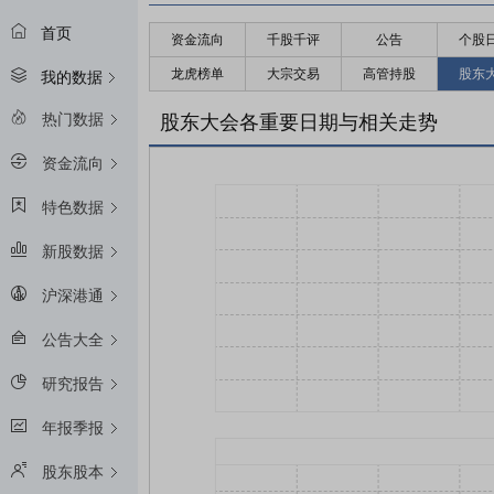
首页
资金流向
千股千评
公告
个股
龙虎榜单
大宗交易
高管持股
股东
我的数据
热门数据
股东大会各重要日期与相关走势
资金流向
特色数据
新股数据
沪深港通
公告大全
研究报告
年报季报
股东股本