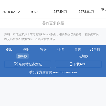
英
237.54万
2278.01万
2018-02-12
9.59
没有更多数据
声明：本信息来源于东方财富Choice数据，相关数据仅供参考，若数据有误，
以交易所发布数据为准，不构成投资建议。
资讯
股吧
数据
行情
自选
导航
触屏版
电脑版
给网站提点意见
下载APP
手机东方财富网 eastmoney.com