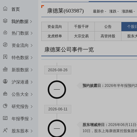
首页
康德莱(603987)
最新价
-
涨跌
-
涨跌幅
-
我的数据
资金流向
千股千评
公告
个股
热门数据
龙虎榜单
大宗交易
高管持股
股东
资金流向
康德莱公司事件一览
特色数据
新股数据
2026-08-26
沪深港通
预约披露日：
2026年半年报预约2
公告大全
研究报告
2026-06-11
年报季报
股东增减持日：
2026年06月11
股东股本
10日，股东上海康德莱控股集团有