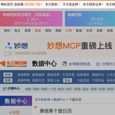
网站首页
加收藏
移动客户端
东方财富
天天基金网
东方财富证券
东方
财经
焦点
股票
新股
期指
期权
行情
数据
全球
美股
港股
数据中心
全球财经快讯
行情中
特色
龙虎榜单
融资融券
股权质押
大宗交易
机构调研
期指持仓
公告
新股
新股申购
新股日历
新股上会
资金
大盘资金
个股资金
板块
行情中心
指数
|
期指
|
期权
|
个股
|
板块
|
排行
|
新股
|
基金
|
港股
|
美股
|
期货
|
外汇
|
黄金
|
自选股
|
自选基金
东方财富网
>
数据中心
>
个股日历
康德莱个股日历
全景图