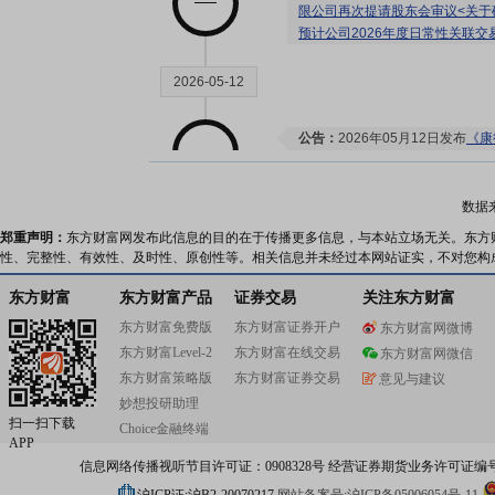
限公司再次提请股东会审议<关于
预计公司2026年度日常性关联交
2026-05-12
公告：
2026年05月12日发布
《康
海康德莱企业发展集团股份有限公
2条公告
数据
2026-05-11
郑重声明：
东方财富网发布此信息的目的在于传播更多信息，与本站立场无关。东方
性、完整性、有效性、及时性、原创性等。相关信息并未经过本网站证实，不对您构
股东大会：
于2026-05-11召开
东方财富
东方财富产品
证券交易
关注东方财富
东方财富免费版
东方财富证券开户
东方财富网微博
东方财富Level-2
东方财富在线交易
东方财富网微信
2026-05-07
东方财富策略版
东方财富证券交易
意见与建议
妙想投研助理
扫一扫下载
Choice金融终端
公告：
2026年05月07日发布
《康
APP
限公司关于参加2026年上海辖
信息网络传播视听节目许可证：0908328号 经营证券期货业务许可证编号：91310