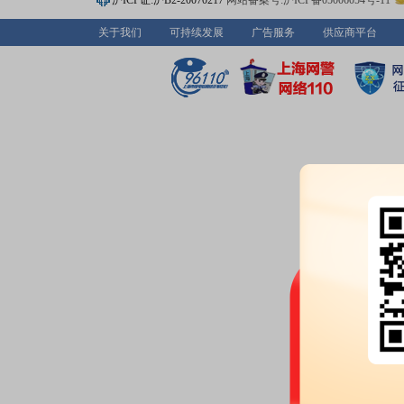
沪ICP证:沪B2-20070217
网站备案号:沪ICP备05006054号-11
2026-04-28
关于我们
可持续发展
广告服务
供应商平台
股东户数：
2026年04月28日公布
户，比上期减少1782户
公告：
2026年04月28日发布
《康
限公司2026年第一季度报告》
业绩报表：
2026年一季报归属净利
本每股收益0.12元
预约披露日：
2026年第一季度季
2026-04-21
股东户数：
2026年04月21日公布
户，比上期减少3920户
业绩报表：
2025年年报归属净利润
每股收益0.55元
预约披露日：
2025年年报预约20
公告：
2026年04月21日发布
《康
限公司审计委员会对会计师事务