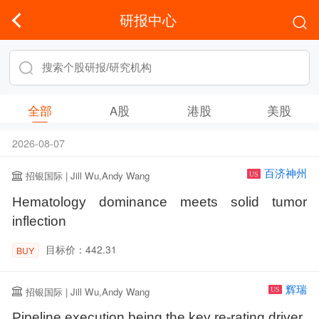
研报中心
全部
A股
港股
美股
2026-08-07
百济神州
招银国际 | Jill Wu,Andy Wang
US
Hematology dominance meets solid tumor
inflection
目标价：442.31
BUY
辉瑞
招银国际 | Jill Wu,Andy Wang
US
Pipeline execution being the key re-rating driver