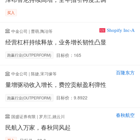
买入
Shopify Inc-A
中金公司 | 曹萌,陶冶等
US
经营杠杆持续释放，业务增长韧性凸显
目标价：165
跑赢行业(OUTPERFORM)
百隆东方
中金公司 | 陈婕,宋习缘等
量增驱动收入增长，费控贡献盈利弹性
目标价：9.8922
跑赢行业(OUTPERFORM)
春秋航空
国盛证券有限 | 罗月江,姚云川
民航入万家，春秋同风起