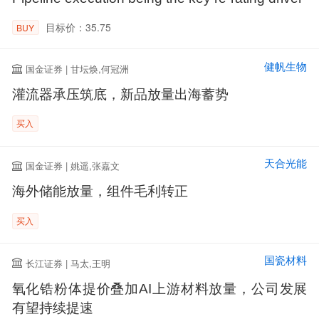
目标价：35.75
BUY
健帆生物
国金证券 | 甘坛焕,何冠洲
灌流器承压筑底，新品放量出海蓄势
买入
天合光能
国金证券 | 姚遥,张嘉文
海外储能放量，组件毛利转正
买入
国瓷材料
长江证券 | 马太,王明
氧化锆粉体提价叠加AI上游材料放量，公司发展
有望持续提速