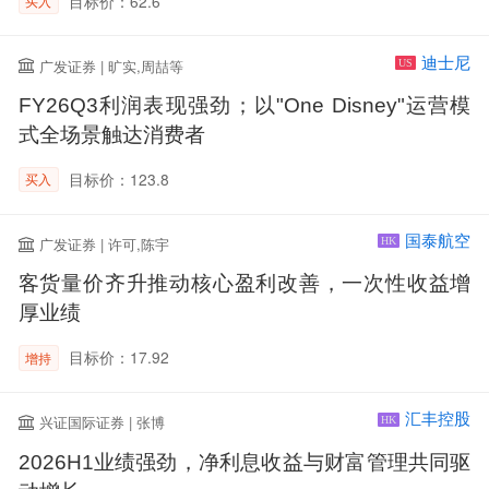
目标价：62.6
买入
迪士尼
广发证券 | 旷实,周喆等
US
FY26Q3利润表现强劲；以"One Disney"运营模
式全场景触达消费者
目标价：123.8
买入
国泰航空
广发证券 | 许可,陈宇
HK
客货量价齐升推动核心盈利改善，一次性收益增
厚业绩
目标价：17.92
增持
汇丰控股
兴证国际证券 | 张博
HK
2026H1业绩强劲，净利息收益与财富管理共同驱