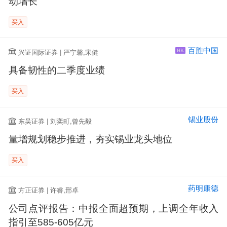
动增长
买入
百胜中国
兴证国际证券 | 严宁馨,宋健
HK
具备韧性的二季度业绩
买入
锡业股份
东吴证券 | 刘奕町,曾先毅
量增规划稳步推进，夯实锡业龙头地位
买入
药明康德
方正证券 | 许睿,邢卓
公司点评报告：中报全面超预期，上调全年收入
指引至585-605亿元