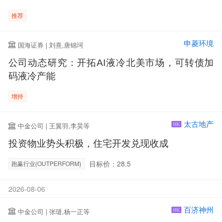
推荐
申菱环境
国海证券 | 刘熹,唐锦珂
公司动态研究：开拓AI液冷北美市场，可转债加
码液冷产能
增持
太古地产
中金公司 | 王翼羽,李昊等
HK
投资物业势头积极，住宅开发兑现收成
目标价：28.5
跑赢行业(OUTPERFORM)
2026-08-06
百济神州
中金公司 | 张琎,杨一正等
HK