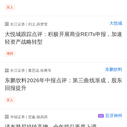
买入
大悦城
长江证券 | 刘义,薛梦莹
大悦城跟踪点评：积极开展商业REITs申报，加速
轻资产战略转型
增持
东鹏饮料
长江证券 | 董思远,徐爽等
东鹏饮料2026年中报点评：第三曲线渐成，股东
回报提升
买入
百济神州
华福证券 | 贺鑫,杨风雨
HK
泽布替尼持续高增，全年指引再度上调