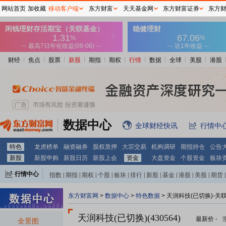
网站首页
加收藏
移动客户端
东方财富
天天基金网
东方财富证券
东方
财经
焦点
股票
新股
期指
期权
行情
数据
全球
美股
港股
数据中心
全球财经快讯
行情中
特色
龙虎榜单
融资融券
股权质押
大宗交易
机构调研
期指持仓
公告
新股
新股申购
新股日历
新股上会
资金
大盘资金
个股资金
板块
行情中心
指数
|
期指
|
期权
|
个股
|
板块
|
排行
|
新股
|
基金
|
港股
|
美股
|
期货
|
外汇
|
黄金
|
自选股
|
自选基金
东方财富网
>
数据中心
>
特色数据
> 天润科技(已切换)-关
天润科技(已切换)(430564)
最新价
-
全景图