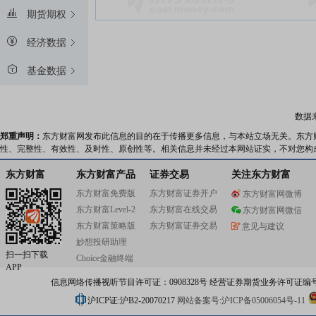
期货期权
经济数据
基金数据
数据
郑重声明：
东方财富网发布此信息的目的在于传播更多信息，与本站立场无关。东方
性、完整性、有效性、及时性、原创性等。相关信息并未经过本网站证实，不对您构
东方财富
东方财富产品
证券交易
关注东方财富
东方财富免费版
东方财富证券开户
东方财富网微博
东方财富Level-2
东方财富在线交易
东方财富网微信
东方财富策略版
东方财富证券交易
意见与建议
妙想投研助理
扫一扫下载
Choice金融终端
APP
信息网络传播视听节目许可证：0908328号 经营证券期货业务许可证编号：91310
沪ICP证:沪B2-20070217
网站备案号:沪ICP备05006054号-11