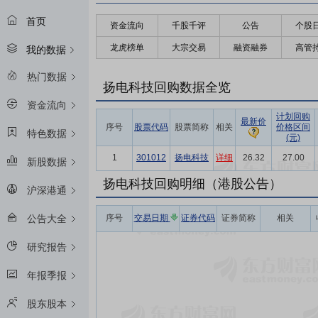
首页
资金流向
千股千评
公告
个股
龙虎榜单
大宗交易
融资融券
高管
我的数据
热门数据
扬电科技回购数据全览
资金流向
计划回购
最新价
序号
股票代码
股票简称
相关
价格区间
特色数据
(元)
1
301012
扬电科技
详细
26.32
27.00
新股数据
扬电科技回购明细（港股公告）
沪深港通
序号
交易日期
证券代码
证券简称
相关
公告大全
研究报告
年报季报
股东股本