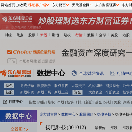
网站首页
加收藏
移动客户端
东方财富
天天基金网
东方财富证券
东方
财经
焦点
股票
新股
期指
期权
行情
数据
全球
美股
港股
数据中心
全球财经快讯
行情中
特色
龙虎榜单
融资融券
股权质押
大宗交易
机构调研
期指持仓
公告
新股
新股申购
新股日历
新股上会
资金
大盘资金
个股资金
板块
行情中心
指数
|
期指
|
期权
|
个股
|
板块
|
排行
|
新股
|
基金
|
港股
|
美股
|
期货
|
外汇
|
黄金
|
自选股
|
自选基金
东方财富网
>
数据中心
>
股票回购
>
扬电科技
> 扬电科技
扬电科技(301012)
最新价
-
涨跌
-
涨跌
全景图