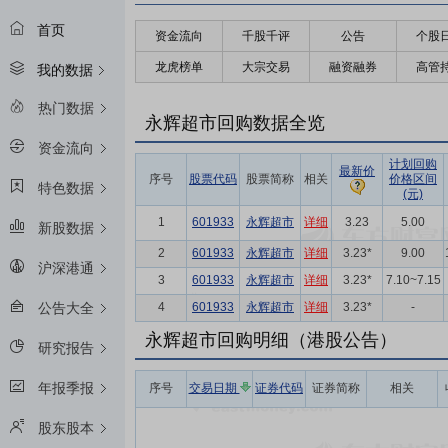
首页
资金流向
千股千评
公告
个股
龙虎榜单
大宗交易
融资融券
高管
我的数据
热门数据
永辉超市回购数据全览
资金流向
计划回购
最新价
序号
股票代码
股票简称
相关
价格区间
特色数据
(元)
1
601933
永辉超市
详细
3.23
5.00
新股数据
2
601933
永辉超市
详细
3.23*
9.00
沪深港通
3
601933
永辉超市
详细
3.23*
7.10~7.15
4
601933
永辉超市
详细
3.23*
-
公告大全
永辉超市回购明细（港股公告）
研究报告
年报季报
序号
交易日期
证券代码
证券简称
相关
股东股本