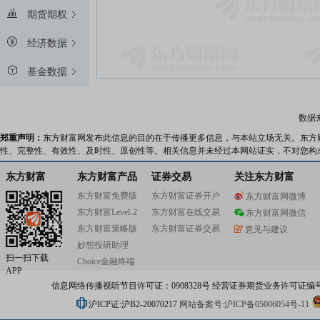
期货期权
经济数据
基金数据
数据
郑重声明：
东方财富网发布此信息的目的在于传播更多信息，与本站立场无关。东方
性、完整性、有效性、及时性、原创性等。相关信息并未经过本网站证实，不对您构
东方财富
东方财富产品
证券交易
关注东方财富
东方财富免费版
东方财富证券开户
东方财富网微博
东方财富Level-2
东方财富在线交易
东方财富网微信
东方财富策略版
东方财富证券交易
意见与建议
妙想投研助理
扫一扫下载
Choice金融终端
APP
信息网络传播视听节目许可证：0908328号 经营证券期货业务许可证编号：91310
沪ICP证:沪B2-20070217
网站备案号:沪ICP备05006054号-11