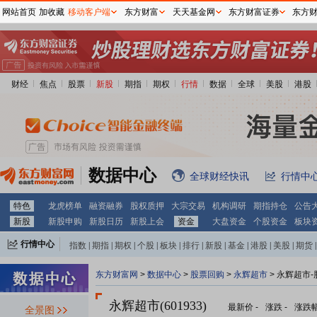
网站首页
加收藏
移动客户端
东方财富
天天基金网
东方财富证券
东方
财经
焦点
股票
新股
期指
期权
行情
数据
全球
美股
港股
数据中心
全球财经快讯
行情中
特色
龙虎榜单
融资融券
股权质押
大宗交易
机构调研
期指持仓
公告
新股
新股申购
新股日历
新股上会
资金
大盘资金
个股资金
板块
行情中心
指数
|
期指
|
期权
|
个股
|
板块
|
排行
|
新股
|
基金
|
港股
|
美股
|
期货
|
外汇
|
黄金
|
自选股
|
自选基金
东方财富网
>
数据中心
>
股票回购
>
永辉超市
> 永辉超市
永辉超市(601933)
最新价
-
涨跌
-
涨跌
全景图