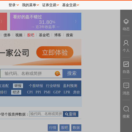
登录
我的菜单
证券交易
基金交易
动态
债券
视频
股吧
基金吧
博客
搜索
个人
自选
0
红送配
研报
个股研报
行业研报
盈利预测
排行
经济
CPI
PPI
PMI
GDP
LPR
房价
消息
中登个股质押数据：
搜索
行情
股吧
数据