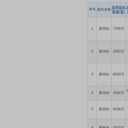
质押股份
序号
股东名称
数量(股)
1
黄培钊
7296万
2
黄培钊
2000万
3
黄培钊
6000万
4
黄培钊
2000万
5
黄培钊
6036万
6
黄林华
3500万