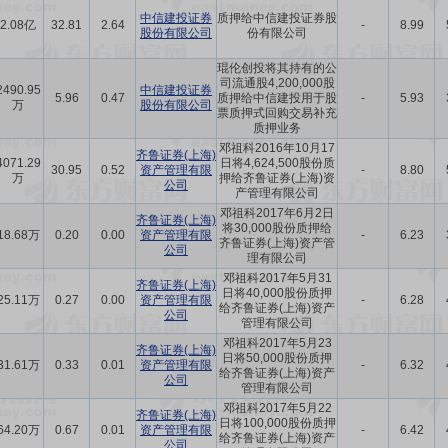
中信建投证券
质押给中信建投证券股
2.08亿
32.81
2.64
-
8.99
股份有限公司
份有限公司
琨伦创投将其持有的公
司流通股4,200,000股
2490.95
中信建投证券
5.96
0.47
质押给中信建投用于股
-
5.93
万
股份有限公司
票质押式回购交易补充
质押业务
邓祖科2016年10月17
齐鲁证券(上海)
4071.29
日将4,624,500股份质
30.95
0.52
资产管理有限
-
8.80
万
押给齐鲁证券(上海)资
公司
产管理有限公司
邓祖科2017年6月2日
齐鲁证券(上海)
将30,000股份质押给
18.68万
0.20
0.00
资产管理有限
-
6.23
齐鲁证券(上海)资产管
公司
理有限公司
邓祖科2017年5月31
齐鲁证券(上海)
日将40,000股份质押
25.11万
0.27
0.00
资产管理有限
-
6.28
给齐鲁证券(上海)资产
公司
管理有限公司
邓祖科2017年5月23
齐鲁证券(上海)
日将50,000股份质押
31.61万
0.33
0.01
资产管理有限
-
6.32
给齐鲁证券(上海)资产
公司
管理有限公司
邓祖科2017年5月22
齐鲁证券(上海)
日将100,000股份质押
64.20万
0.67
0.01
资产管理有限
-
6.42
给齐鲁证券(上海)资产
公司