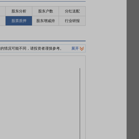
股东分析
股东户数
分红送配
股票质押
股东增减持
行业研报
押的情况可能不同，请投资者谨慎参考。
展开
制平仓价格。
0%/140%标准。