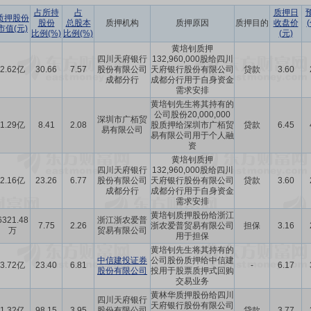
占所持
占
质押日
质押股份
股份
总股本
质押机构
质押原因
质押目的
收盘价
市值(元)
比例(%)
比例(%)
(元)
黄培钊质押
四川天府银行
132,960,000股给四川
2.62亿
30.66
7.57
股份有限公司
天府银行股份有限公司
贷款
3.60
成都分行
成都分行用于自身资金
需求安排
黄培钊先生将其持有的
公司股份20,000,000
深圳市广栢贸
1.29亿
8.41
2.08
股质押给深圳市广栢贸
贷款
6.45
易有限公司
易有限公司用于个人融
资
黄培钊质押
四川天府银行
132,960,000股给四川
2.16亿
23.26
6.77
股份有限公司
天府银行股份有限公司
贷款
3.60
成都分行
成都分行用于自身资金
需求安排
黄培钊质押股份给浙江
6321.48
浙江浙农爱普
7.75
2.26
浙农爱普贸易有限公司
担保
3.16
万
贸易有限公司
用于担保
黄培钊先生将其持有的
中信建投证券
公司股份质押给中信建
3.72亿
23.40
6.81
-
6.17
股份有限公司
投用于股票质押式回购
交易业务
黄林华质押股份给四川
四川天府银行
天府银行股份有限公司
1.32亿
98.15
3.95
股份有限公司
贷款
3.77