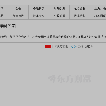
千评
公告
个股日历
财务数据
核心题材
主力持仓
交易
高管持股
股东大会
个股研报
股本结构
机构调研
押时间图
预警线、预估平仓线数据，均为使用市场通用标准估算的结果，在具体实践中每笔质
机构为了防止股价下跌对自己的利益造成损失，对质押个股的股价设置预警价格与强
日收盘价前复权*质押率*预警线比例
日收盘价前复权*质押率*平仓线比例
押股票市值的比例。质押率因行业、企业等情况不同，通常在3-6折。
前市场上通用的标准有两个，分别是160%/140%和150%/130%；此处计算时使用16