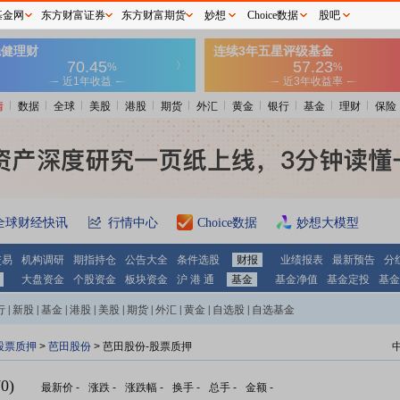
基金网
东方财富证券
东方财富期货
妙想
Choice数据
股吧
情
数据
全球
美股
港股
期货
外汇
黄金
银行
基金
理财
保险
全球财经快讯
行情中心
Choice数据
妙想大模型
交易
机构调研
期指持仓
公告大全
条件选股
财报
业绩报表
最新预告
分
大盘资金
个股资金
板块资金
沪 港 通
基金
基金净值
基金定投
基金
行
|
新股
|
基金
|
港股
|
美股
|
期货
|
外汇
|
黄金
|
自选股
|
自选基金
股票质押
>
芭田股份
> 芭田股份-股票质押
0)
最新价
-
涨跌
-
涨跌幅
-
换手
-
总手
-
金额
-