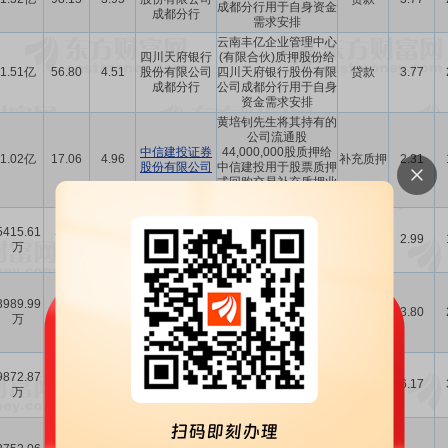
成都分行用于自身资金
成都分行
需求安排
云南丰亿企业管理中心
四川天府银行
(有限合伙)质押股份给
1.51亿
56.80
4.51
股份有限公司
四川天府银行股份有限
贷款
3.77
成都分行
公司成都分行用于自身
资金需求安排
黄培钊先生将其持有的
公司流通股
中信建投证券
44,000,000股质押给
1.02亿
17.06
4.96
补充质押
2.31
股份有限公司
中信建投用于股票质押
式回购交易补充质押业
务。
黄培钊质押
5415.61
中信建投证券
18,100,000股给中信
7.02
2.04
补充质押
2.99
万
股份有限公司
建投证券股份有限公司
用于补充质押
黄培钊将10,500,000
股质押给中信建投证券
3989.99
中信建投证券
4.07
1.18
股份有限公司用于股票
补充质押
3.80
万
股份有限公司
质押式回购交易补充质
押业务
黄培钊先生将其持有的
9872.87
中信建投证券
公司股份质押给中信建
6.20
1.80
-
6.17
万
股份有限公司
投用于股票质押式回购
交易业务
黄培钊先生将其持有的
公司流通股