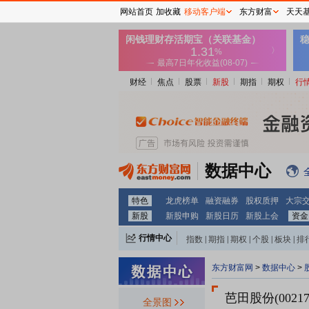
网站首页
加收藏
移动客户端
东方财富
天天
财经
焦点
股票
新股
期指
期权
行
数据中心
特色
龙虎榜单
融资融券
股权质押
大宗
新股
新股申购
新股日历
新股上会
资金
行情中心
指数
|
期指
|
期权
|
个股
|
板块
|
排
东方财富网
>
数据中心
>
芭田股份(00217
全景图