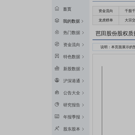
首页
资金流向
千股
龙虎榜单
大宗
我的数据
热门数据
芭田股份股权质
资金流向
说明：本页面展示的
接受股权质押的金融
特色数据
预警线算法：冻结起始
新股数据
平仓线算法：冻结起始
质押率：融资额和质
沪深港通
预警线/平仓线比例：目
公告大全
研究报告
年报季报
股东股本