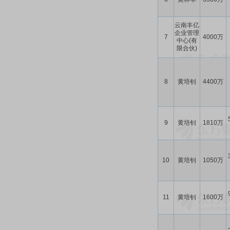
云南丰亿
企业管理
7
4000万
中心(有
限合伙)
8
黄培钊
4400万
9
黄培钊
1810万
10
黄培钊
1050万
11
黄培钊
1600万