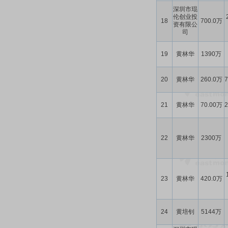
深圳市琨
伦创业投
18
700.0万
资有限公
司
19
黄林华
1390万
20
黄林华
260.0万
21
黄林华
70.00万
22
黄林华
2300万
23
黄林华
420.0万
24
黄培钊
5144万