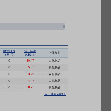
限售股质
近一年涨
所属行业
押数(股)
跌幅(%)
0
80.47
农化制品
0
85.57
农化制品
0
93.79
农化制品
0
94.47
农化制品
0
88.25
农化制品
点击查看全部>>