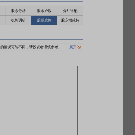
股东分析
股东户数
分红送配
机构调研
股票质押
股东增减持
押的情况可能不同，请投资者谨慎参考。
展开
制平仓价格。
0%/140%标准。