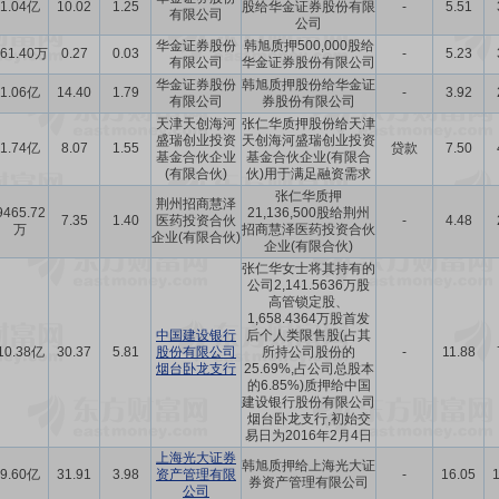
1.04亿
10.02
1.25
股给华金证券股份有限
-
5.51
有限公司
公司
华金证券股份
韩旭质押500,000股给
261.40万
0.27
0.03
-
5.23
有限公司
华金证券股份有限公司
华金证券股份
韩旭质押股份给华金证
1.06亿
14.40
1.79
-
3.92
有限公司
券股份有限公司
天津天创海河
张仁华质押股份给天津
盛瑞创业投资
天创海河盛瑞创业投资
1.74亿
8.07
1.55
贷款
7.50
基金合伙企业
基金合伙企业(有限合
(有限合伙)
伙)用于满足融资需求
张仁华质押
荆州招商慧泽
9465.72
21,136,500股给荆州
7.35
1.40
医药投资合伙
-
4.48
万
招商慧泽医药投资合伙
企业(有限合伙)
企业(有限合伙)
张仁华女士将其持有的
公司2,141.5636万股
高管锁定股、
1,658.4364万股首发
中国建设银行
后个人类限售股(占其
10.38亿
30.37
5.81
股份有限公司
所持公司股份的
-
11.88
烟台卧龙支行
25.69%,占公司总股本
的6.85%)质押给中国
建设银行股份有限公司
烟台卧龙支行,初始交
易日为2016年2月4日
上海光大证券
韩旭质押给上海光大证
9.60亿
31.91
3.98
资产管理有限
-
16.05
券资产管理有限公司
公司