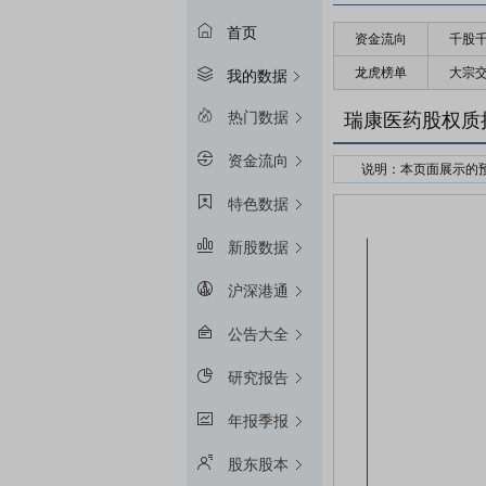
首页
资金流向
千股
龙虎榜单
大宗
我的数据
热门数据
瑞康医药股权质
资金流向
说明：本页面展示的
接受股权质押的金融
特色数据
预警线算法：冻结起始
新股数据
平仓线算法：冻结起始
质押率：融资额和质
沪深港通
预警线/平仓线比例：目
公告大全
研究报告
年报季报
股东股本