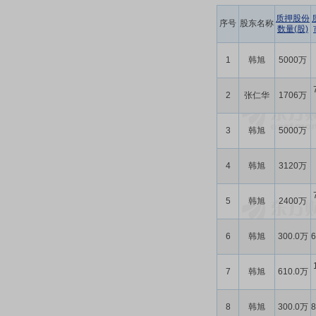
质押股份
序号
股东名称
数量(股)
1
韩旭
5000万
2
张仁华
1706万
3
韩旭
5000万
4
韩旭
3120万
5
韩旭
2400万
6
韩旭
300.0万
7
韩旭
610.0万
8
韩旭
300.0万