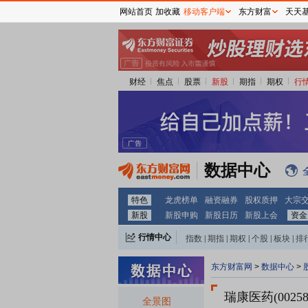
网站首页
加收藏
移动客户端
东方财富
天天
财经
焦点
股票
新股
期指
期权
行
数据中心
特色
龙虎榜单
融资融券
股权质押
大宗
新股
新股申购
新股日历
新股上会
资金
行情中心
指数
|
期指
|
期权
|
个股
|
板块
|
排
东方财富网
>
数据中心
>
瑞康医药(00258
全景图