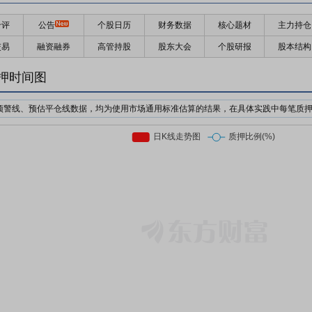
千评
公告
个股日历
财务数据
核心题材
主力持仓
交易
融资融券
高管持股
股东大会
个股研报
股本结构
押时间图
预警线、预估平仓线数据，均为使用市场通用标准估算的结果，在具体实践中每笔质
机构为了防止股价下跌对自己的利益造成损失，对质押个股的股价设置预警价格与强
日收盘价前复权*质押率*预警线比例
日收盘价前复权*质押率*平仓线比例
押股票市值的比例。质押率因行业、企业等情况不同，通常在3-6折。
前市场上通用的标准有两个，分别是160%/140%和150%/130%；此处计算时使用16