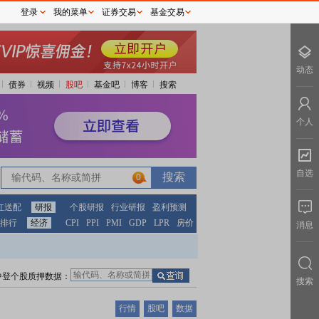
登录
我的菜单
证券交易
基金交易
动态
债券
视频
股吧
基金吧
博客
搜索
个人
自选
0
红送配
研报
个股研报
行业研报
盈利预测
排行
经济
CPI
PPI
PMI
GDP
LPR
房价
消息
中登个股质押数据：
搜索
行情
股吧
数据