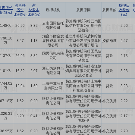
占所持
占
质押日
质押股份
股份
总股本
质押机构
质押原因
质押目的
收盘价
市值(元)
比例(%)
比例(%)
(元)
韩旭质押股份给云南国
云南国际信托
1.48亿
26.96
3.32
际信托有限公司用于偿
-
2.96
有限公司
还债务
烟台市财金发
张仁华将股份质押给烟
7790.18
8.47
1.13
展投资集团有
台市财金发展投资集团
授信额度
4.57
万
限公司
有限公司用于增信
韩旭质押股份给国民信
国民信托有限
1.37亿
26.96
3.32
托有限公司用于补充流
贷款
2.73
公司
动资金
韩旭质押股份给浙江炳
浙江炳炳典当
1.01亿
16.82
2.07
炳典当有限公司用于补
贷款
3.23
有限公司
充流动资金
韩旭质押股份给上海中
7744.02
上海中冀商典
12.94
1.59
冀商典当有限公司用于
贷款
3.23
万
当有限公司
补充流动资金
韩旭质押股份给联储证
联储证券有限
667.18万
1.62
0.20
券有限责任公司用于补
补充质押
2.22
责任公司
充质押
韩旭质押股份给联储证
1326.31
联储证券有限
3.29
0.41
券有限责任公司用于补
补充质押
2.17
万
责任公司
充质押
韩旭质押股份给联储证
联储证券有限
836.95万
1.62
0.20
券有限责任公司用于补
补充质押
2.79
责任公司