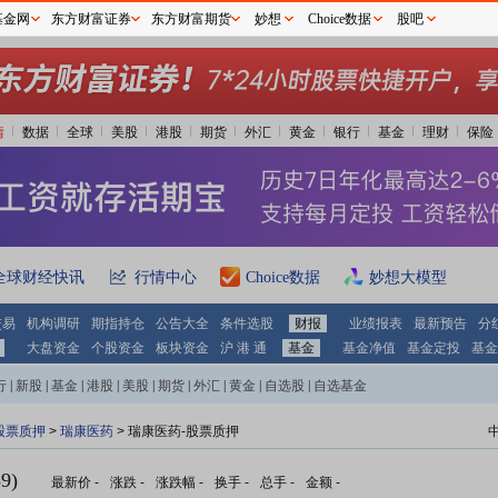
基金网
东方财富证券
东方财富期货
妙想
Choice数据
股吧
情
数据
全球
美股
港股
期货
外汇
黄金
银行
基金
理财
保险
全球财经快讯
行情中心
Choice数据
妙想大模型
交易
机构调研
期指持仓
公告大全
条件选股
财报
业绩报表
最新预告
分
大盘资金
个股资金
板块资金
沪 港 通
基金
基金净值
基金定投
基金
行
|
新股
|
基金
|
港股
|
美股
|
期货
|
外汇
|
黄金
|
自选股
|
自选基金
股票质押
>
瑞康医药
> 瑞康医药-股票质押
9)
最新价
-
涨跌
-
涨跌幅
-
换手
-
总手
-
金额
-