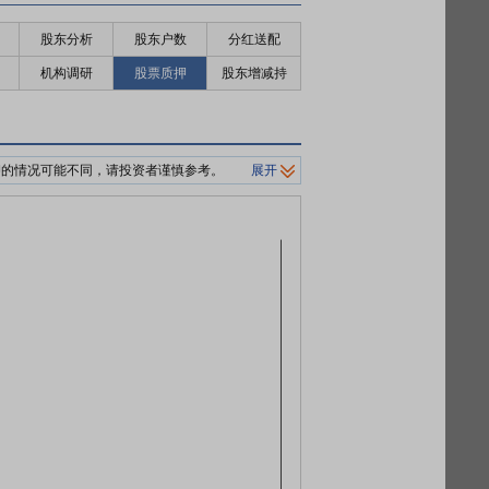
股东分析
股东户数
分红送配
机构调研
股票质押
股东增减持
押的情况可能不同，请投资者谨慎参考。
展开
制平仓价格。
0%/140%标准。