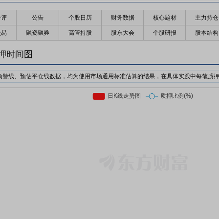
千评
公告
个股日历
财务数据
核心题材
主力持仓
交易
融资融券
高管持股
股东大会
个股研报
股本结构
押时间图
预警线、预估平仓线数据，均为使用市场通用标准估算的结果，在具体实践中每笔质
机构为了防止股价下跌对自己的利益造成损失，对质押个股的股价设置预警价格与强
日收盘价前复权*质押率*预警线比例
日收盘价前复权*质押率*平仓线比例
押股票市值的比例。质押率因行业、企业等情况不同，通常在3-6折。
前市场上通用的标准有两个，分别是160%/140%和150%/130%；此处计算时使用16