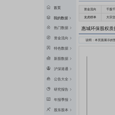
首页
资金流向
千股
龙虎榜单
大宗
我的数据
热门数据
惠城环保股权质
资金流向
说明：本页面展示的
接受股权质押的金融
特色数据
预警线算法：冻结起始
新股数据
平仓线算法：冻结起始
质押率：融资额和质
沪深港通
预警线/平仓线比例：目
公告大全
研究报告
年报季报
股东股本