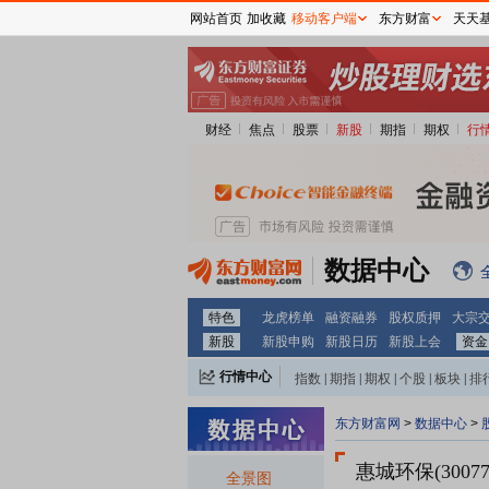
网站首页
加收藏
移动客户端
东方财富
天天
财经
焦点
股票
新股
期指
期权
行
数据中心
特色
龙虎榜单
融资融券
股权质押
大宗
新股
新股申购
新股日历
新股上会
资金
行情中心
指数
|
期指
|
期权
|
个股
|
板块
|
排
东方财富网
>
数据中心
>
惠城环保(30077
全景图