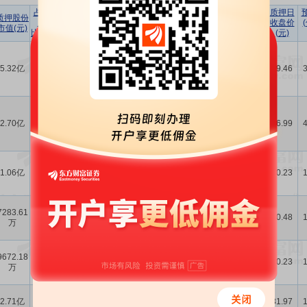
占所持
占
质押日
质押股份
股份
总股本
质押机构
质押原因
质押目的
收盘价
市值(元)
比例(%)
比例(%)
(元)
青岛惠城信德控股有限
公司质押股份给中国银
中国银河证券
5.32亿
31.57
2.25
河证券股份有限公司用
-
79.46
股份有限公司
于支持上市公司生产经
营、股权类投资
青岛惠城信德投资有限
公司质押股份给中国银
中国银河证券
2.70亿
20.45
1.54
河证券股份有限公司用
-
86.99
股份有限公司
于支持上市公司生产经
营
青岛惠城信德投资有限
广发证券股份
公司质押股份给广发证
1.06亿
23.12
1.78
-
30.23
有限公司
券股份有限公司用于偿
还债务
青岛惠城信德投资有限
7283.61
中国中金财富
公司质押股份给中国中
15.77
1.22
-
30.48
万
证券有限公司
金财富证券有限公司用
于生产经营
青岛惠城信德投资有限
9672.18
广发证券股份
公司质押股份给广发证
21.11
1.63
-
30.23
万
有限公司
券股份有限公司用于偿
还债务
张新功质押股份给国泰
国泰海通证券
2.71亿
16.31
4.32
海通证券股份有限公司
-
31.97
股份有限公司