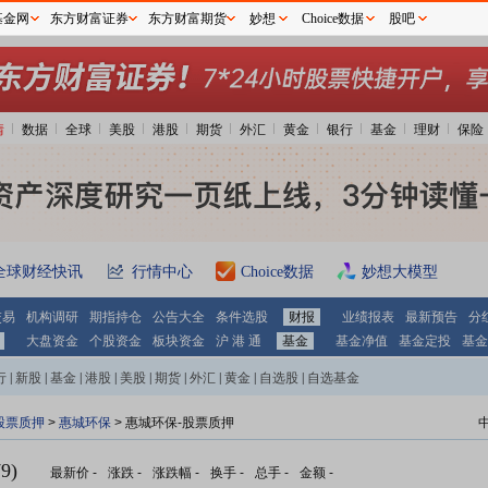
基金网
东方财富证券
东方财富期货
妙想
Choice数据
股吧
情
数据
全球
美股
港股
期货
外汇
黄金
银行
基金
理财
保险
全球财经快讯
行情中心
Choice数据
妙想大模型
交易
机构调研
期指持仓
公告大全
条件选股
财报
业绩报表
最新预告
分
大盘资金
个股资金
板块资金
沪 港 通
基金
基金净值
基金定投
基金
行
|
新股
|
基金
|
港股
|
美股
|
期货
|
外汇
|
黄金
|
自选股
|
自选基金
股票质押
>
惠城环保
> 惠城环保-股票质押
9)
最新价
-
涨跌
-
涨跌幅
-
换手
-
总手
-
金额
-