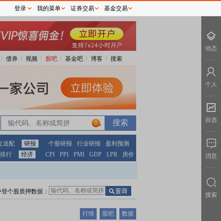
登录
我的菜单
证券交易
基金交易
动态
债券
视频
股吧
基金吧
博客
搜索
个人
自选
0
红送配
研报
个股研报
行业研报
盈利预测
排行
经济
CPI
PPI
PMI
GDP
LPR
房价
消息
中登个股质押数据：
搜索
行情
股吧
数据