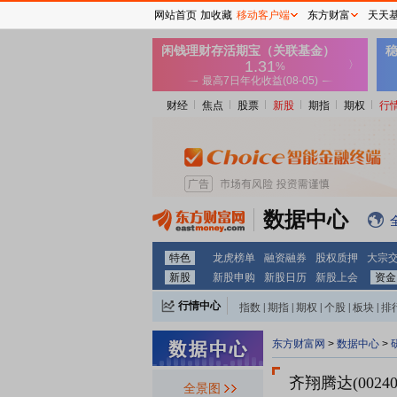
网站首页
加收藏
移动客户端
东方财富
天天
财经
焦点
股票
新股
期指
期权
行
数据中心
特色
龙虎榜单
融资融券
股权质押
大宗
新股
新股申购
新股日历
新股上会
资金
行情中心
指数
|
期指
|
期权
|
个股
|
板块
|
排
东方财富网
>
数据中心
>
齐翔腾达(00240
全景图