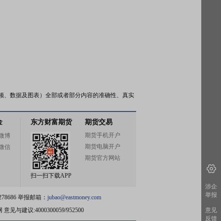
频、数据及图表）全部或者部分内容的准确性、真实
金
东方财富期货
期货交易
期货手机开户
微博
期货电脑开户
微信
期货官方网站
扫一扫下载APP
涉企
举报
78686 举报邮箱：
jubao@eastmoney.com
网
意见与建议:4000300059/952500
意见
反馈