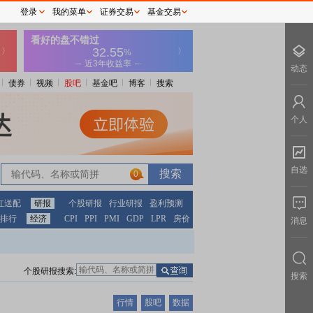
登录
我的菜单
证券交易
基金交易
动态
债券
视频
股吧
基金吧
博客
搜索
个人
自选
0
红送配
研报
个股研报
行业研报
盈利预测
排行
经济
CPI
PPI
PMI
GDP
LPR
房价
消息
个股研报搜索:
搜索
行情
股吧
数据