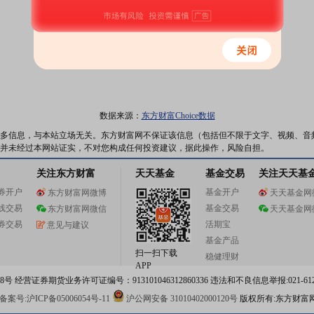
数据来源：
东方财富Choice数据
多信息，与本站立场无关。东方财富网不保证该信息（包括但不限于文字、视频、音
并未经过本网站证实，不对您构成任何投资建议，据此操作，风险自担。
关注东方财富
天天基金
基金交易
关注天天基
券开户
基金开户
东方财富网微博
天天基金网
线交易
基金交易
东方财富网微信
天天基金网
券交易
活期宝
意见与建议
基金产品
扫一扫下载
稳健理财
APP
 经营证券期货业务许可证编号：913101046312860336 违法和不良信息举报:021-612
案号:沪ICP备05006054号-11
沪公网安备 31010402000120号
版权所有:东方财富