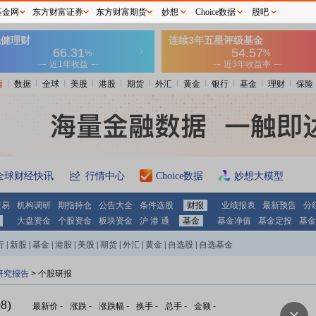
基金网
东方财富证券
东方财富期货
妙想
Choice数据
股吧
情
数据
全球
美股
港股
期货
外汇
黄金
银行
基金
理财
保险
全球财经快讯
行情中心
Choice数据
妙想大模型
交易
机构调研
期指持仓
公告大全
条件选股
财报
业绩报表
最新预告
分
大盘资金
个股资金
板块资金
沪 港 通
基金
基金净值
基金定投
基金
行
|
新股
|
基金
|
港股
|
美股
|
期货
|
外汇
|
黄金
|
自选股
|
自选基金
研究报告
> 个股研报
8)
最新价
-
涨跌
-
涨跌幅
-
换手
-
总手
-
金额
-