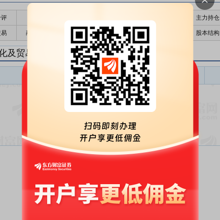
千评
公告
个股日历
财务数据
核心题材
主力持仓
交易
融资融券
高管持股
股东大会
个股研报
股本结构
化及贸易研报
炼化及贸易盈利预测
东财
评级
报告名称
变动
评级
暂无数据